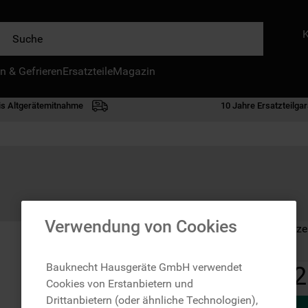
e
n & Gefrieren
IE HÄUFIGSTEN SUCHANFRAGEN
Ersatzteile
Magazin
waschmaschine
is Altgerätemitnahme
10 Jahre Ersatzteilgar
geschirrspülern
kühlgefrierkombination
bko
trockner
kühlschrank
Verwendung von Cookies
Auf Lager: Lieferze
gefrierschrank
mikrowelle
Bauknecht Hausgeräte GmbH verwendet
2
Cookies von Erstanbietern und
toplader
Drittanbietern (oder ähnliche Technologien),
0
.
gefriertruhe