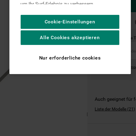
um Ihr Surf-Erlebnis zu verbessern
(unbedingt erforderliche Cookies), um unser
Publikum zu messen (Leistungs-Cookies),
SCHNELLE
Cookie-Einstellungen
LIEFERUNG
um die redaktionellen Inhalte der Website
basierend auf Ihrer Nutzung der Website zu
Alle Cookies akzeptieren
Ist dies das richtige 
personalisieren, die Funktionalität der
Website zu verbessern und Ihnen
spezifische Funktionen anzubieten
Nur erforderliche cookies
(Funktionelle-Cookies) und für
Where can I find the mo
personalisierte und nicht personalisierte
Werbung basierend auf Ihren
Gewohnheiten, Interaktionen mit unseren
Websites, Werbeanzeigen und Interessen
(einschließlich über Drittanbieter und auf
Auch geeignet für 
anderen Websites oder sozialen
Liste der Modelle
(
21
)
Plattformen, beispielsweise Google LLC –
weitere Informationen zu den
Datenschutzbestimmungen von Google
finden Sie hier: