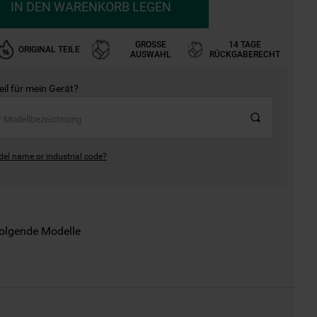
IN DEN WARENKORB LEGEN
GROSSE A
14 TAGE
ORIGINAL TEILE
USWAHL
RÜCKGABERECHT
Teil für mein Gerät?
del name or industrial code?
folgende Modelle