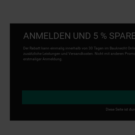
ANMELDEN UND 5 % SPAR
Der Rabatt kann einmalig innerhalb von 30 Tagen im Bauknecht Onlin
zusätzliche Leistungen und Versandkosten. Nicht mit anderen Promo 
erstmaliger Anmeldung.
Diese Seite ist d