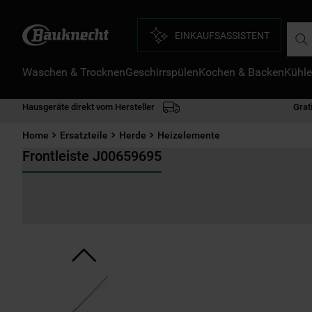
Such
EINKAUFSASSISTENT
Waschen & Trocknen
Geschirrspülen
Kochen & Backen
Kühle
D
1
.
Hausgeräte direkt vom Hersteller
Grat
2
.
Home
Ersatzteile
Herde
Heizelemente
3
.
Frontleiste J00659695
4
.
5
.
6
.
7
.
8
.
9
.
1