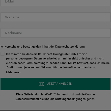
KUNDENCENTER
Ich verstehe und bestätige den Inhalt der
Datenschutzerklärung
.
Ich stimme zu, dass die Bauknecht Hausgeräte GmbH meine
personenbezogenen Daten verarbeitet, um mir in elektronischer und nicht
elektronischer Form Werbung zusenden kann. Mir ist bewusst, dass ich meine
Bedienungsanleitungen
Kontakt
Zustimmung jederzeit mit Wirkung für die Zukunft widerrufen kann.
ungen finden und herunterladen
Wir sind Mo - Sa für Sie d
Mehr lesen
Herunterladen
Jetzt anrufen
JETZT ANMELDEN
Diese Seite ist durch reCAPTCHA geschützt und die Google
Datenschutzrichtlinie
und die
Nutzungsbedingungen
gelten.