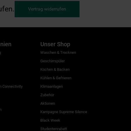
ufen.
Vertrag widerrufen
inien
Unser Shop
g
Waschen & Trocknen
Geschirrspüler
Kochen & Backen
Kühlen & Gefrieren
 Connectivity
Klimaanlagen
Zubehör
Aktionen
n
Kampagne Supreme Silence
Black Week
Studentenrabatt