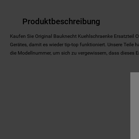
Produktbeschreibung
Kaufen Sie Original Bauknecht Kuehlschraenke Ersatzteil C
Gerätes, damit es wieder tip-top funktioniert. Unsere Teile 
die Modellnummer, um sich zu vergewissern, dass dieses Ersa