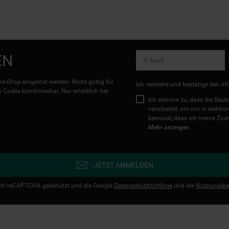
EN
e-Shop eingelöst werden. Nicht gültig für
Ich verstehe und bestätige den In
Codes kombinierbar. Nur erhältlich bei
Ich stimme zu, dass die Ba
verarbeitet, um mir in elektr
bewusst, dass ich meine Zust
Mehr anzeigen
JETZT ANMELDEN
urch reCAPTCHA geschützt und die Google
Datenschutzrichtlinie
und die
Nutzungsbe