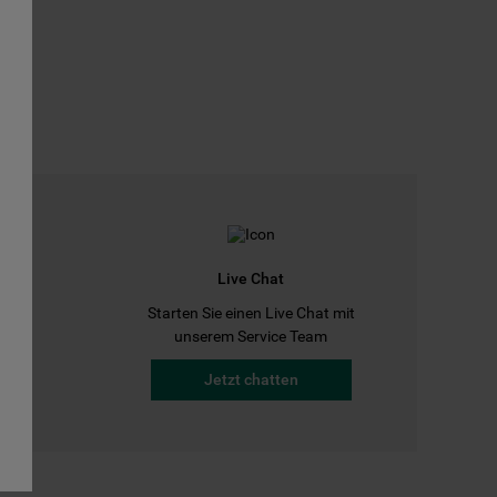
Live Chat
Starten Sie einen Live Chat mit
a
unserem Service Team
Jetzt chatten