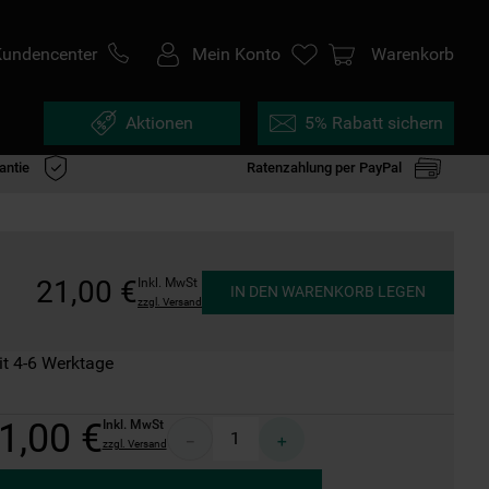
Kundencenter
Mein Konto
Warenkorb
Aktionen
5% Rabatt sichern
antie
Ratenzahlung per PayPal
21
,
00
€
Inkl. MwSt
IN DEN WARENKORB LEGEN
zzgl. Versand
it 4-6 Werktage
1
,
00
€
Inkl. MwSt
－
＋
zzgl. Versand