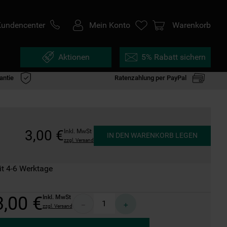
Kundencenter
Mein Konto
Warenkorb
Aktionen
5% Rabatt sichern
antie
Ratenzahlung per PayPal
3
,
00
€
Inkl. MwSt
IN DEN WARENKORB LEGEN
zzgl. Versand
it 4-6 Werktage
3
,
00
€
Inkl. MwSt
－
＋
zzgl. Versand