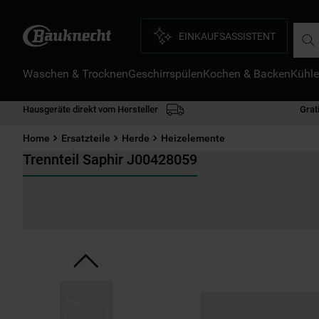
Such
EINKAUFSASSISTENT
Waschen & Trocknen
Geschirrspülen
Kochen & Backen
Kühle
D
1
.
Hausgeräte direkt vom Hersteller
Grat
2
.
Home
Ersatzteile
Herde
Heizelemente
3
.
Trennteil Saphir J00428059
4
.
5
.
6
.
7
.
8
.
9
.
1