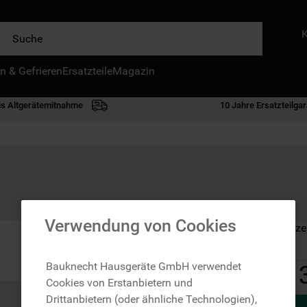
e
n & Gefrieren
IE HÄUFIGSTEN SUCHANFRAGEN
Ersatzteile
Magazin
waschmaschine
is Altgerätemitnahme
10 Jahre Ersatzteilgar
geschirrspülern
kühlgefrierkombination
bko
trockner
kühlschrank
Verwendung von Cookies
Auf Lager: Lieferze
gefrierschrank
mikrowelle
Bauknecht Hausgeräte GmbH verwendet
Cookies von Erstanbietern und
toplader
Drittanbietern (oder ähnliche Technologien),
0
.
gefriertruhe