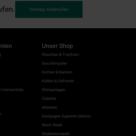
ufen.
Vertrag widerrufen
inien
Unser Shop
g
Waschen & Trocknen
Geschirrspüler
Kochen & Backen
Kühlen & Gefrieren
 Connectivity
Klimaanlagen
Zubehör
Aktionen
n
Kampagne Supreme Silence
Black Week
Studentenrabatt