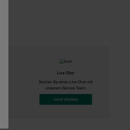
Live Chat
Starten Sie einen Live Chat mit
a
unserem Service Team
Jetzt chatten