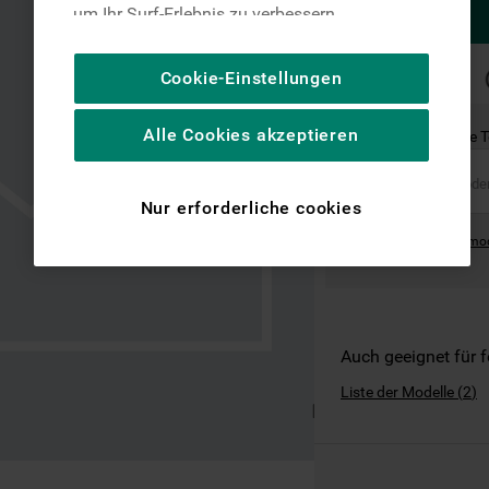
um Ihr Surf-Erlebnis zu verbessern
(unbedingt erforderliche Cookies), um unser
Publikum zu messen (Leistungs-Cookies),
SCHNELLE
Cookie-Einstellungen
LIEFERUNG
um die redaktionellen Inhalte der Website
basierend auf Ihrer Nutzung der Website zu
Alle Cookies akzeptieren
Ist dies das richtige 
personalisieren, die Funktionalität der
Website zu verbessern und Ihnen
spezifische Funktionen anzubieten
Nur erforderliche cookies
(Funktionelle-Cookies) und für
Where can I find the mo
personalisierte und nicht personalisierte
Werbung basierend auf Ihren
Gewohnheiten, Interaktionen mit unseren
Websites, Werbeanzeigen und Interessen
(einschließlich über Drittanbieter und auf
Auch geeignet für 
anderen Websites oder sozialen
Liste der Modelle
(
2
)
Plattformen, beispielsweise Google LLC –
weitere Informationen zu den
Datenschutzbestimmungen von Google
finden Sie hier: