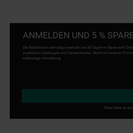
ANMELDEN UND 5 % SPAR
Der Rabatt kann einmalig innerhalb von 30 Tagen im Bauknecht Onlin
zusätzliche Leistungen und Versandkosten. Nicht mit anderen Promo 
erstmaliger Anmeldung.
Diese Seite ist d