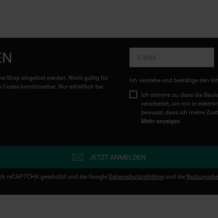
EN
e-Shop eingelöst werden. Nicht gültig für
Ich verstehe und bestätige den In
Codes kombinierbar. Nur erhältlich bei
Ich stimme zu, dass die Ba
verarbeitet, um mir in elektr
bewusst, dass ich meine Zust
Mehr anzeigen
JETZT ANMELDEN
urch reCAPTCHA geschützt und die Google
Datenschutzrichtlinie
und die
Nutzungsbe