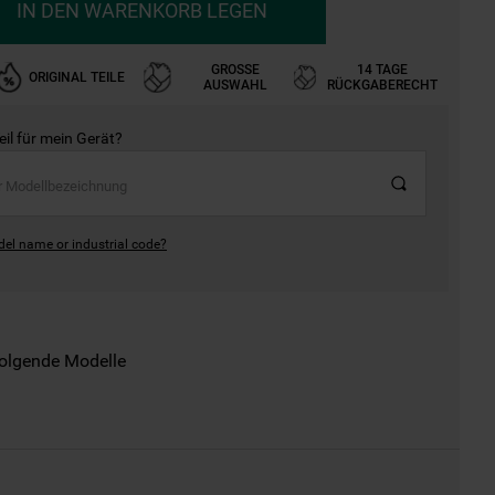
IN DEN WARENKORB LEGEN
GROSSE A
14 TAGE
ORIGINAL TEILE
USWAHL
RÜCKGABERECHT
Teil für mein Gerät?
del name or industrial code?
folgende Modelle