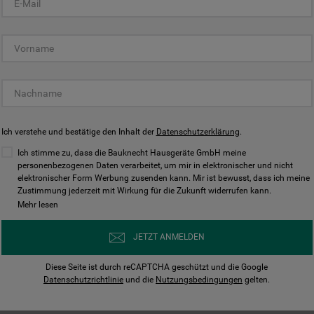
KUNDENCENTER
Ich verstehe und bestätige den Inhalt der
Datenschutzerklärung
.
Ich stimme zu, dass die Bauknecht Hausgeräte GmbH meine
personenbezogenen Daten verarbeitet, um mir in elektronischer und nicht
elektronischer Form Werbung zusenden kann. Mir ist bewusst, dass ich meine
Bedienungsanleitungen
Kontakt
Zustimmung jederzeit mit Wirkung für die Zukunft widerrufen kann.
ungen finden und herunterladen
Wir sind Mo - Sa für Sie d
Mehr lesen
Herunterladen
Jetzt anrufen
JETZT ANMELDEN
Diese Seite ist durch reCAPTCHA geschützt und die Google
Datenschutzrichtlinie
und die
Nutzungsbedingungen
gelten.