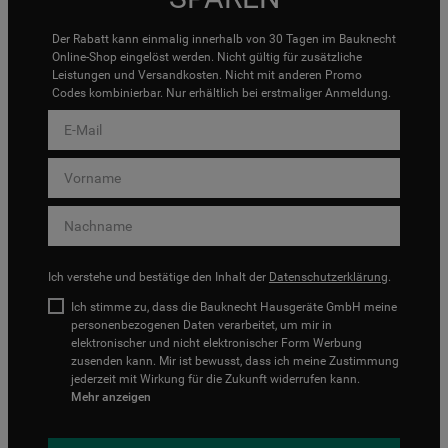
Der Rabatt kann einmalig innerhalb von 30 Tagen im Bauknecht
Online-Shop eingelöst werden. Nicht gültig für zusätzliche
Leistungen und Versandkosten. Nicht mit anderen Promo
Codes kombinierbar. Nur erhältlich bei erstmaliger Anmeldung.
Ich verstehe und bestätige den Inhalt der
Datenschutzerklärung
.
Ich stimme zu, dass die Bauknecht Hausgeräte GmbH meine
personenbezogenen Daten verarbeitet, um mir in
elektronischer und nicht elektronischer Form Werbung
zusenden kann. Mir ist bewusst, dass ich meine Zustimmung
jederzeit mit Wirkung für die Zukunft widerrufen kann.
Mehr anzeigen