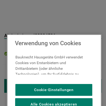
9
.
toplader
10
.
gefriertruhe
Abdeckplatte J00284536
Verwendung von Cookies
Auf Lager: Lieferzeit 4-6 Werktage
Bauknecht Hausgeräte GmbH verwendet
Cookies von Erstanbietern und
5
,
00
€
Inkl. MwSt
Drittanbietern (oder ähnliche
－
＋
zzgl. Versand
Technologien), um Ihr Surf-Erlebnis zu
verbessern (unbedingt erforderliche
IN DEN WARENKORB LEGEN
Cookies), um unser Publikum zu messen
Cookie-Einstellungen
(Leistungs-Cookies), um die redaktionellen
Inhalte der Website basierend auf Ihrer
Nutzung der Website zu personalisieren,
Alle Cookies akzeptieren