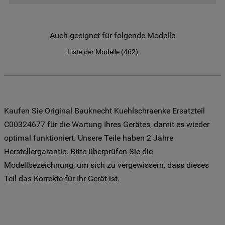
der Weitergabe Ihrer Daten an unsere
Drittanbieter für solche Zwecke zu. Wenn
Sie Ihre Präferenzen festlegen möchten,
Auch geeignet für folgende Modelle
klicken Sie auf die Schaltfläche "Cookie
Liste der Modelle
(
462
)
Einstellungen". Um unsere Cookie-Richtlinie
einzusehen klicken sie auf "Mehr
Informationen" . Wenn Sie auf "Nur
erforderliche Cookies" klicken, werden
lediglich unbedingt erforderliche Cookis
Kaufen Sie Original Bauknecht Kuehlschraenke Ersatzteil
gesetzt. Mehr Informationen
C00324677 für die Wartung Ihres Gerätes, damit es wieder
https://www.bauknecht.de/seiten/nutzung-
optimal funktioniert. Unsere Teile haben 2 Jahre
von-cookies
Herstellergarantie. Bitte überprüfen Sie die
Modellbezeichnung, um sich zu vergewissern, dass dieses
Teil das Korrekte für Ihr Gerät ist.