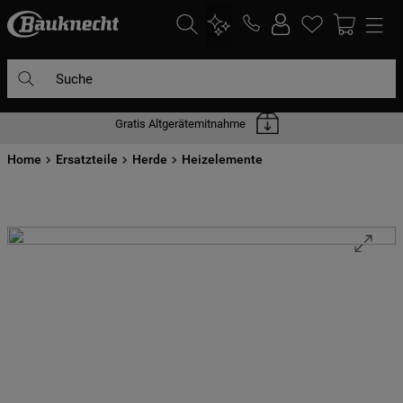
Suche
Gratis Altgerätemitnahme
DIE HÄUFIGSTEN SUCHANFRAGEN
Home
1
Ersatzteile
.
waschmaschine
Herde
Heizelemente
2
.
geschirrspülern
3
.
kühlgefrierkombination
4
.
bko
5
.
trockner
6
.
kühlschrank
7
.
gefrierschrank
8
.
mikrowelle