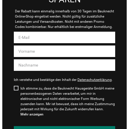
Der Rabatt kann einmalig innerhalb von 30 Tagen im Bauknecht
Online-Shop eingelöst werden. Nicht gültig für zusätzliche
Leistungen und Versandkosten. Nicht mit anderen Promo
Codes kombinierbar. Nur erhältlich bei erstmaliger Anmeldung.
Ich verstehe und bestätige den Inhalt der
Datenschutzerklärung
.
Ich stimme zu, dass die Bauknecht Hausgeräte GmbH meine
personenbezogenen Daten verarbeitet, um mir in
elektronischer und nicht elektronischer Form Werbung
zusenden kann. Mir ist bewusst, dass ich meine Zustimmung
jederzeit mit Wirkung für die Zukunft widerrufen kann.
Mehr anzeigen