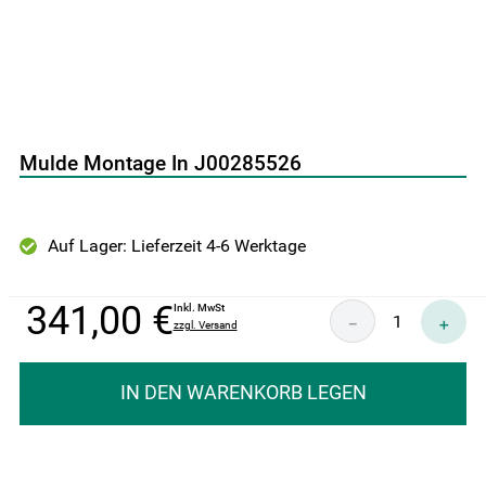
9
.
gefriertruhe
10
.
kühl-gefrierkombination freistehend
Mulde Montage In J00285526
Auf Lager: Lieferzeit 4-6 Werktage
341
,
00
€
Inkl. MwSt
－
＋
zzgl. Versand
IN DEN WARENKORB LEGEN