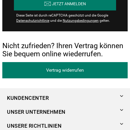
JETZT ANMELDEN
Diese Seite ist durch reCAPTCHA geschützt und die Google
Datenschutzrichtlinie
und die
Nutzungsbedingungen
gelten.
Nicht zufrieden? Ihren Vertrag können
Sie bequem online wiederrufen.
Vertrag widerrufen
KUNDENCENTER
Produktregistrierung
UNSER UNTERNEHMEN
Händlersuche
Über Bauknecht
Häufige Fragen
UNSERE RICHTLINIEN
Für Händler