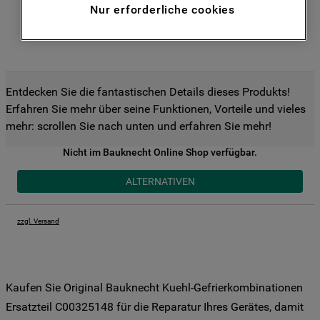
Nur erforderliche cookies
Funktionen anzubieten (Funktionelle-
Cookies) und für personalisierte und nicht
personalisierte Werbung basierend auf
Ihren Gewohnheiten, Interaktionen mit
unseren Websites, Werbeanzeigen und
Entdecken Sie die fantastischen Details dieses Produkts!
Interessen (einschließlich über Drittanbieter
Erfahren Sie mehr über seine Funktionen, Vorteile und vieles
und auf anderen Websites oder sozialen
mehr: scrollen Sie nach unten und erfahren Sie mehr!
Plattformen, beispielsweise Google LLC –
weitere Informationen zu den
Nicht im Bauknecht Online Shop verfügbar.
Datenschutzbestimmungen von Google
ALTERNATIVEN
finden Sie hier:
https://business.safety.google/privacy/
(Profiling- und Marketing-Cookies).
zzgl. Versand
Indem Sie auf die Schaltfläche "Alle
Cookies akzeptieren" klicken, stimmen Sie
der Verwendung all unserer Cookies und
Kaufen Sie Original Bauknecht Kuehl-Gefrierkombinationen
der Weitergabe Ihrer Daten an unsere
Ersatzteil C00325148 für die Reparatur Ihres Gerätes, damit