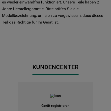
Drittanbieter für solche Zwecke zu. Wenn
es wieder einwandfrei funktioniert. Unsere Teile haben 2
Sie Ihre Präferenzen festlegen möchten,
Jahre Herstellergarantie. Bitte prüfen Sie die
klicken Sie auf die Schaltfläche "Cookie
Modellbezeichnung, um sich zu vergewissern, dass dieses
Einstellungen". Um unsere Cookie-Richtlinie
Teil das Richtige für Ihr Gerät ist.
einzusehen klicken sie auf "Mehr
Informationen" . Wenn Sie auf "Nur
erforderliche Cookies" klicken, werden
lediglich unbedingt erforderliche Cookis
gesetzt. Mehr Informationen
https://www.bauknecht.de/seiten/nutzung-
von-cookies
KUNDENCENTER
Gerät registrieren