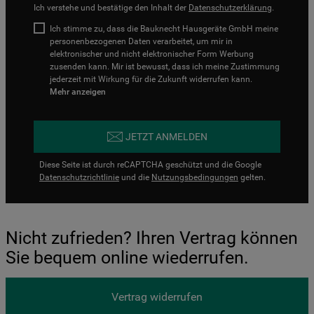
Ich verstehe und bestätige den Inhalt der
Datenschutzerklärung
.
Ich stimme zu, dass die Bauknecht Hausgeräte GmbH meine
personenbezogenen Daten verarbeitet, um mir in
elektronischer und nicht elektronischer Form Werbung
zusenden kann. Mir ist bewusst, dass ich meine Zustimmung
jederzeit mit Wirkung für die Zukunft widerrufen kann.
Mehr anzeigen
JETZT ANMELDEN
Diese Seite ist durch reCAPTCHA geschützt und die Google
Datenschutzrichtlinie
und die
Nutzungsbedingungen
gelten.
Nicht zufrieden? Ihren Vertrag können
Sie bequem online wiederrufen.
Vertrag widerrufen