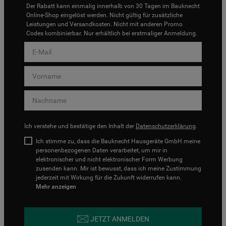
Der Rabatt kann einmalig innerhalb von 30 Tagen im Bauknecht
Online-Shop eingelöst werden. Nicht gültig für zusätzliche
Leistungen und Versandkosten. Nicht mit anderen Promo
Codes kombinierbar. Nur erhältlich bei erstmaliger Anmeldung.
Ich verstehe und bestätige den Inhalt der
Datenschutzerklärung
.
Ich stimme zu, dass die Bauknecht Hausgeräte GmbH meine
personenbezogenen Daten verarbeitet, um mir in
elektronischer und nicht elektronischer Form Werbung
zusenden kann. Mir ist bewusst, dass ich meine Zustimmung
jederzeit mit Wirkung für die Zukunft widerrufen kann.
Mehr anzeigen
JETZT ANMELDEN