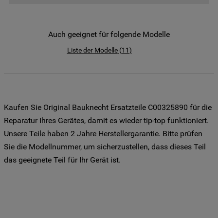
der Weitergabe Ihrer Daten an unsere
Drittanbieter für solche Zwecke zu. Wenn
Sie Ihre Präferenzen festlegen möchten,
Auch geeignet für folgende Modelle
klicken Sie auf die Schaltfläche "Cookie
Liste der Modelle
(
11
)
Einstellungen". Um unsere Cookie-Richtlinie
einzusehen klicken sie auf "Mehr
Informationen" . Wenn Sie auf "Nur
erforderliche Cookies" klicken, werden
lediglich unbedingt erforderliche Cookis
Kaufen Sie Original Bauknecht Ersatzteile C00325890 für die
gesetzt. Mehr Informationen
Reparatur Ihres Gerätes, damit es wieder tip-top funktioniert.
https://www.bauknecht.de/seiten/nutzung-
Unsere Teile haben 2 Jahre Herstellergarantie. Bitte prüfen
von-cookies
Sie die Modellnummer, um sicherzustellen, dass dieses Teil
das geeignete Teil für Ihr Gerät ist.