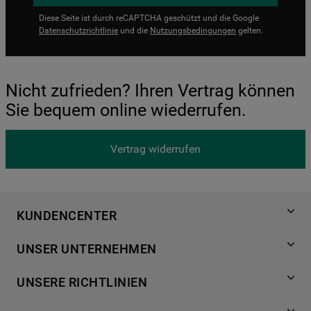
Diese Seite ist durch reCAPTCHA geschützt und die Google
Datenschutzrichtlinie
und die
Nutzungsbedingungen
gelten.
Nicht zufrieden? Ihren Vertrag können
Sie bequem online wiederrufen.
Vertrag widerrufen
KUNDENCENTER
Produktregistrierung
UNSER UNTERNEHMEN
Händlersuche
Über Bauknecht
Häufige Fragen
UNSERE RICHTLINIEN
Für Händler
Kundendienst
Datenschutzerklärung
Karriere