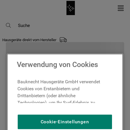
Suche
Hausgeräte direkt vom Hersteller
DIE HÄUFIGSTEN SUCHANFRAGEN
1
.
waschmaschine
2
.
geschirrspülern
Verwendung von Cookies
3
.
kühlgefrierkombination
Bauknecht Hausgeräte GmbH verwendet
4
.
bko
Cookies von Erstanbietern und
5
.
trockner
Drittanbietern (oder ähnliche
6
Technologien), um Ihr Surf-Erlebnis zu
.
kühlschrank
verbessern (unbedingt erforderliche
7
.
gefrierschrank
Cookies), um unser Publikum zu messen
Cookie-Einstellungen
8
.
mikrowelle
(Leistungs-Cookies), um die redaktionellen