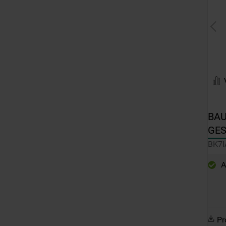
BAU
GES
BK7
BK7
A
Pr