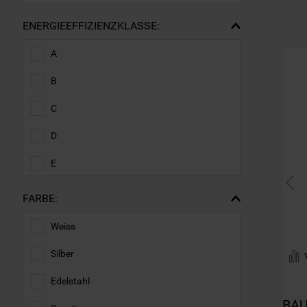
ENERGIEEFFIZIENZKLASSE:
A
B
C
D
E
FARBE:
Weiss
Silber
Edelstahl
BAU