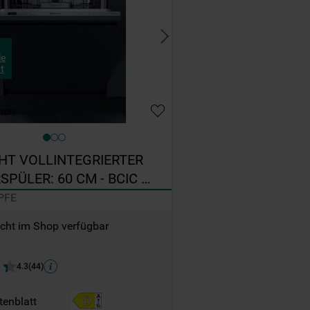
le
t
hen
T VOLLINTEGRIERTER 
PÜLER: 60 CM - BCIC 
E
PFE
icht im Shop verfügbar
4.3
(
44
)
tenblatt