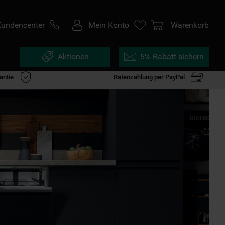
Kundencenter
Mein Konto
Warenkorb
Aktionen
5% Rabatt sichern
antie
Ratenzahlung per PayPal