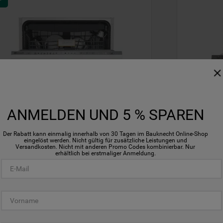
Schnelle
Schnel
Ansicht
Ansich
ANMELDEN UND 5 % SPAREN
Vergleichen
Vergleic
Der Rabatt kann einmalig innerhalb von 30 Tagen im Bauknecht Online-Shop
eingelöst werden. Nicht gültig für zusätzliche Leistungen und
Versandkosten. Nicht mit anderen Promo Codes kombinierbar. Nur
erhältlich bei erstmaliger Anmeldung.
KNECHT VOLLINTEGRIERTER 
BAUKNECH
CHIRRSPÜLER: MAXI - BKKR 
GESCHIRR
L2
KOMPAKTG
 IAXL2
BK6IB10BS7
uf Lager: Lieferzeit 4-6 Werktage
Nur noch