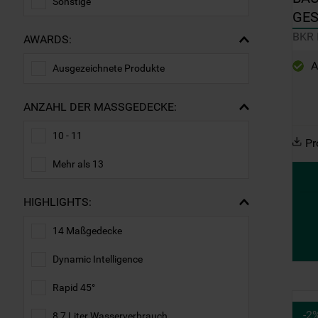
Sonstige
GES
KOM
BKR 
AWARDS:
A
Ausgezeichnete Produkte
ANZAHL DER MASSGEDECKE:
10 - 11
Pr
Mehr als 13
HIGHLIGHTS:
14 Maßgedecke
Dynamic Intelligence
Rapid 45°
-
2
8,7 Liter Wasserverbrauch