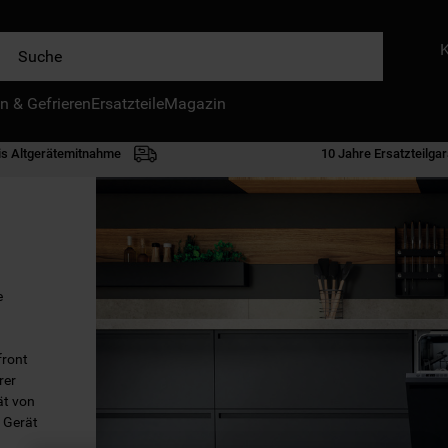
e
n & Gefrieren
IE HÄUFIGSTEN SUCHANFRAGEN
Ersatzteile
Magazin
waschmaschine
is Altgerätemitnahme
10 Jahre Ersatzteilgar
geschirrspülern
kühlgefrierkombination
bko
trockner
e
kühlschrank
gefrierschrank
front
mikrowelle
rer
ät von
toplader
m Gerät
0
.
gefriertruhe