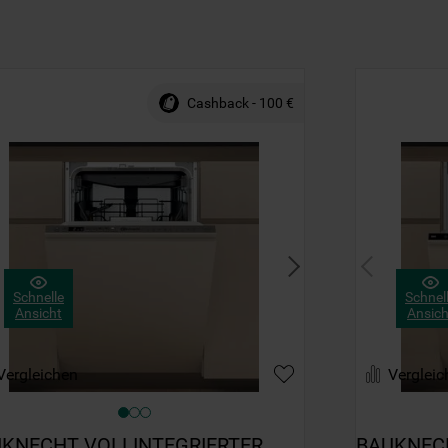
Websites, Werbeanzeigen und Interessen
(einschließlich über Drittanbieter und auf
anderen Websites oder sozialen
Plattformen, beispielsweise Google LLC –
Cashback - 100 €
weitere Informationen zu den
Datenschutzbestimmungen von Google
finden Sie hier:
https://business.safety.google/privacy/
(Profiling- und Marketing-Cookies).
Indem Sie auf die Schaltfläche "Alle
Cookies akzeptieren" klicken, stimmen Sie
der Verwendung all unserer Cookies und der
Schnelle
Schnel
Ansicht
Ansich
Weitergabe Ihrer Daten an unsere
Drittanbieter für solche Zwecke zu. Wenn
Sie Ihre Präferenzen festlegen möchten,
Vergleichen
Vergleic
klicken Sie auf die Schaltfläche "Cookie
Einstellungen". Um unsere Cookie-Richtlinie
einzusehen klicken sie auf "Mehr
KNECHT VOLLINTEGRIERTER 
BAUKNECH