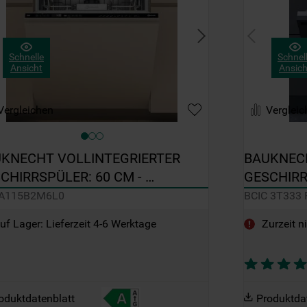
Schnelle
Schnel
Ansicht
Ansich
Vergleichen
Vergleic
KNECHT VOLLINTEGRIERTER 
BAUKNECH
CHIRRSPÜLER: 60 CM - 
GESCHIRRS
IA115B2M6L0
3T333 PF
IA115B2M6L0
BCIC 3T333 
uf Lager: Lieferzeit 4-6 Werktage
Zurzeit n
oduktdatenblatt
Produktda