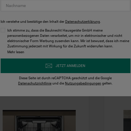
Ich verstehe und bestätige den Inhalt der
Datenschutzerklärung
.
oduktdatenblatt
Produktda
Ich stimme zu, dass die Bauknecht Hausgeräte GmbH meine
personenbezogenen Daten verarbeitet, um mir in elektronischer und nicht
649,00€
-10€
elektronischer Form Werbung zusenden kann. Mir ist bewusst, dass ich meine
Zustimmung jederzeit mit Wirkung für die Zukunft widerrufen kann.
639,00€
6
Mehr lesen
Inkl. MwSt
JETZT ANMELDEN
Diese Seite ist durch reCAPTCHA geschützt und die Google
Datenschutzrichtlinie
und die
Nutzungsbedingungen
gelten.