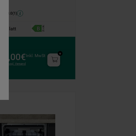
3.0
(
1
)
tenblatt
49,00€
Inkl. MwSt
zzgl. Versand