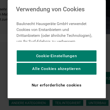
Verwendung von Cookies
seite
en Maßen,
nt zum
Bauknecht Hausgeräte GmbH verwendet
Cookies von Erstanbietern und
Drittanbietern (oder ähnliche Technologien),
um Ihr Surf-Erlebnis zu verbessern
(unbedingt erforderliche Cookies), um unser
Publikum zu messen (Leistungs-Cookies),
Cookie-Einstellungen
um die redaktionellen Inhalte der Website
basierend auf Ihrer Nutzung der Website zu
Alle Cookies akzeptieren
personalisieren, die Funktionalität der
Website zu verbessern und Ihnen
Vorherige An
spezifische Funktionen anzubieten
Nur erforderliche cookies
(Funktionelle-Cookies) und für
personalisierte und nicht personalisierte
Werbung basierend auf Ihren
ANDERE KATEGORIEN :
TEILINTEGRIERT
UNTERBAU
Gewohnheiten, Interaktionen mit unseren