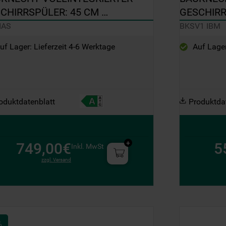
Informationen" . Wenn Sie auf "Nur
CHIRRSPÜLER: 45 CM 
GESCHIRR
erforderliche Cookies" klicken, werden
PAKTGERÄT - BKR IAS
IBM
IAS
BKSV1 IBM
lediglich unbedingt erforderliche Cookis
gesetzt. Mehr Informationen
uf Lager: Lieferzeit 4-6 Werktage
Auf Lager
https://www.bauknecht.de/seiten/nutzung-
von-cookies
oduktdatenblatt
Produktda
749,00€
5
Inkl. MwSt
zzgl. Versand
%