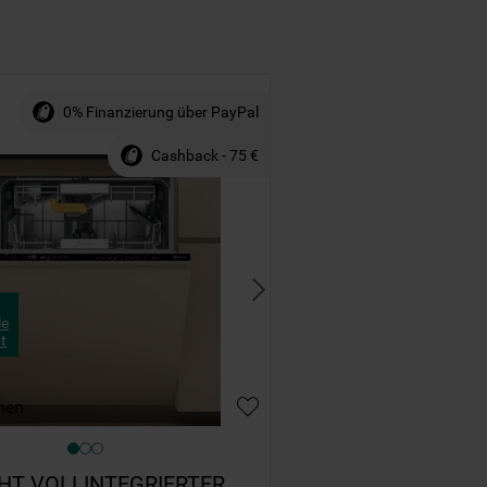
0% Finanzierung über PayPal
Cashback - 75 €
le
t
hen
T VOLLINTEGRIERTER 