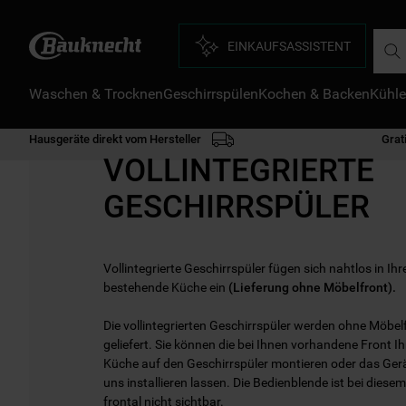
Such
EINKAUFSASSISTENT
Waschen & Trocknen
Geschirrspülen
Kochen & Backen
Kühle
D
1
.
Hausgeräte direkt vom Hersteller
Grat
2
.
VOLLINTEGRIERTE
3
.
GESCHIRRSPÜLER
4
.
5
.
Vollintegrierte Geschirrspüler fügen sich nahtlos in Ihr
6
.
bestehende Küche ein
(Lieferung ohne Möbelfront).
7
.
Die vollintegrierten Geschirrspüler werden ohne Möbel
8
.
geliefert. Sie können die bei Ihnen vorhandene Front Ih
Küche auf den Geschirrspüler montieren oder das Ger
9
.
uns installieren lassen. Die Bedienblende ist bei diese
frontal nicht sichtbar.
1