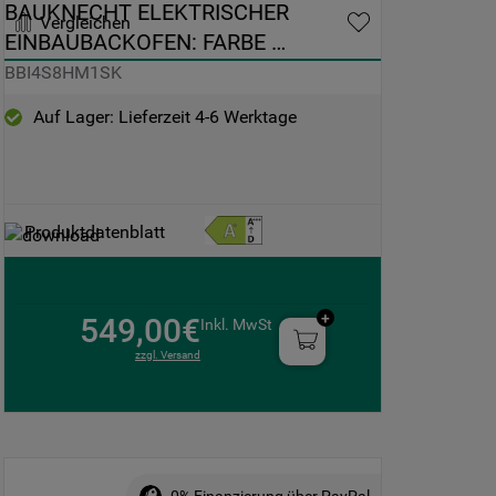
BAUKNECHT ELEKTRISCHER 
Vergleichen
EINBAUBACKOFEN: FARBE 
SCHWARZ, HYDROLYSE - 
BBI4S8HM1SK
BBI4S8HM1SK
Auf Lager: Lieferzeit 4-6 Werktage
Produktdatenblatt
549,00€
Inkl. MwSt
zzgl. Versand