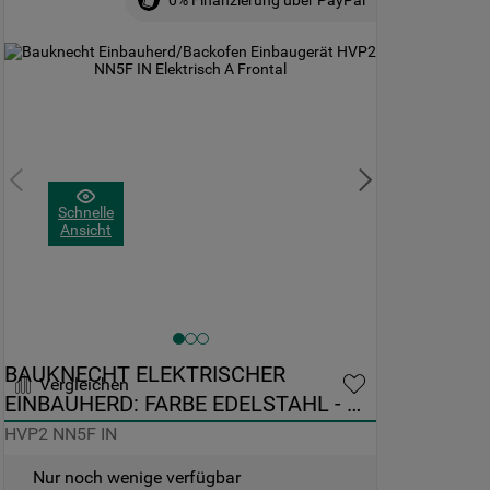
0% Finanzierung über PayPal
Schnelle
Ansicht
BAUKNECHT ELEKTRISCHER 
Vergleichen
EINBAUHERD: FARBE EDELSTAHL - 
HVP2 NN5F IN
HVP2 NN5F IN
Nur noch wenige verfügbar