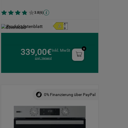
3.8
(
6
)
Produktdatenblatt
339,00€
Inkl. MwSt
zzgl. Versand
0% Finanzierung über PayPal