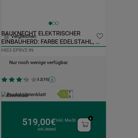
BAUKNECHT ELEKTRISCHER 
Vergleichen
EINBAUHERD: FARBE EDELSTAHL, 
PYROLYSE - HIS3 EP8V2 IN
HIS3 EP8V2 IN
Nur noch wenige verfügbar
3.2
(
10
)
Produktdatenblatt
519,00€
Inkl. MwSt
zzgl. Versand