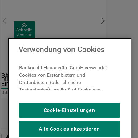
Schnelle
Ansicht
Verwendung von Cookies
Bauknecht Hausgeräte GmbH verwendet
BAUKNECHT ELEKTRISCHER 
Cookies von Erstanbietern und
Vergleichen
Drittanbietern (oder ähnliche
EINBAUBACKOFEN: FARBE 
Technologien), um Ihr Surf-Erlebnis zu
SCHWARZ, HYDROLYSE - 
BBA285HU1K
verbessern (unbedingt erforderliche
BBA285HU1K
Cookies), um unser Publikum zu messen
Nur noch wenige verfügbar
Cookie-Einstellungen
(Leistungs-Cookies), um die redaktionellen
Inhalte der Website basierend auf Ihrer
Nutzung der Website zu personalisieren,
Alle Cookies akzeptieren
die Funktionalität der Website zu
Produktdatenblatt