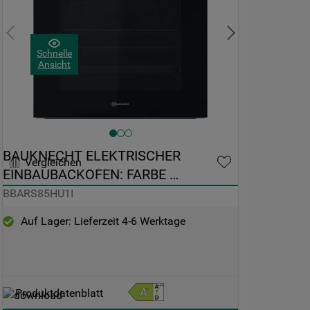
Schnelle
Ansicht
BAUKNECHT ELEKTRISCHER 
Vergleichen
EINBAUBACKOFEN: FARBE 
EDELSTAHL, HYDROLYSE - 
BBARS85HU1I
BBARS85HU1I
Auf Lager: Lieferzeit 4-6 Werktage
Produktdatenblatt