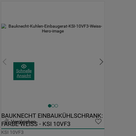
Schnelle
Ansicht
BAUKNECHT EINBAUKÜHLSCHRANK: 
Vergleichen
FARBE WEISS - KSI 10VF3
KSI 10VF3