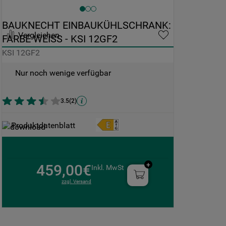
BAUKNECHT EINBAUKÜHLSCHRANK: 
Vergleichen
FARBE WEISS - KSI 12GF2
KSI 12GF2
Nur noch wenige verfügbar
3.5
(
2
)
Produktdatenblatt
459,00€
Inkl. MwSt
zzgl. Versand