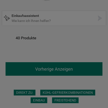
9
.
gefriertruhe
10
.
kühl-gefrierkombination freistehend
Einkaufsassistent
Wie kann ich Ihnen helfen?
40
Produkte
Vorherige Anzeigen
DIREKT ZU:
KÜHL-GEFRIERKOMBINATIONEN
EINBAU
FREISTEHEND