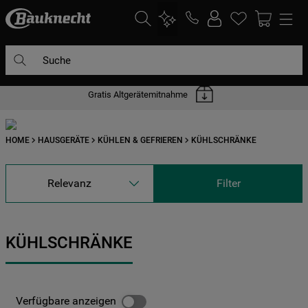
Suche
Gratis Altgerätemitnahme
DIE HÄUFIGSTEN SUCHANFRAGEN
1
.
waschmaschine
HOME
HAUSGERÄTE
KÜHLEN & GEFRIEREN
KÜHLSCHRÄNKE
2
.
geschirrspülern
3
.
kühlgefrierkombination
Relevanz
Filter
4
.
bko
5
.
trockner
KÜHLSCHRÄNKE
6
.
kühlschrank
7
.
mikrowelle
8
.
toplader
Verfügbare anzeigen