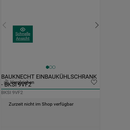
Schnelle
Ansicht
BAUKNECHT EINBAUKÜHLSCHRANK 
Vergleichen
- BKSI 9VF2
BKSI 9VF2
Zurzeit nicht im Shop verfügbar