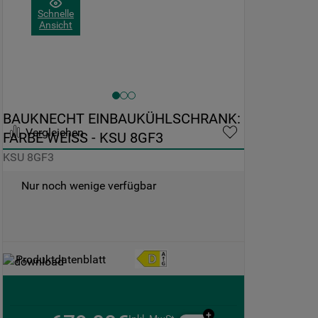
Schnelle
Ansicht
BAUKNECHT EINBAUKÜHLSCHRANK: 
Vergleichen
FARBE WEISS - KSU 8GF3
KSU 8GF3
Nur noch wenige verfügbar
Produktdatenblatt