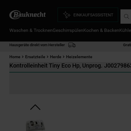
Such
EINKAUFSASSISTENT
Waschen & Trocknen
Geschirrspülen
Kochen & Backen
Kühle
D
1
.
Hausgeräte direkt vom Hersteller
Grat
2
.
Home
Ersatzteile
Herde
Heizelemente
3
.
Kontrolleinheit Tiny Eco Hp, Unprog. J0027986
4
.
5
.
6
.
7
.
8
.
9
.
1