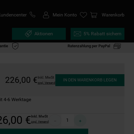
Kundencenter
Mein Konto
Warenkorb
Aktionen
5% Rabatt sichern
antie
Ratenzahlung per PayPal
226
,
00
€
Inkl. MwSt
IN DEN WARENKORB LEGEN
zzgl. Versand
it 4-6 Werktage
26
,
00
€
Inkl. MwSt
－
＋
zzgl. Versand