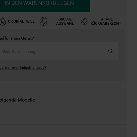
IN DEN WARENKORB LEGEN
GROSSE A
14 TAGE
ORIGINAL TEILE
USWAHL
RÜCKGABERECHT
Teil für mein Gerät?
del name or industrial code?
folgende Modelle