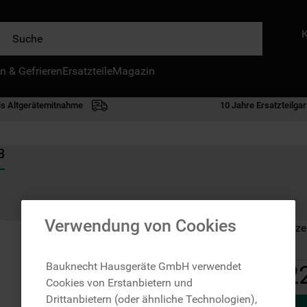
e
n & Gefrieren
IE HÄUFIGSTEN SUCHANFRAGEN
Ersatzteile
Magazin
waschmaschine
is Altgerätemitnahme
10 Jahre Ersatzteilgar
geschirrspülern
kühlgefrierkombination
3
bko
trockner
kühlschrank
Verwendung von Cookies
Auf Lager: Lieferze
gefrierschrank
mikrowelle
Bauknecht Hausgeräte GmbH verwendet
2
Cookies von Erstanbietern und
toplader
Drittanbietern (oder ähnliche Technologien),
0
.
gefriertruhe