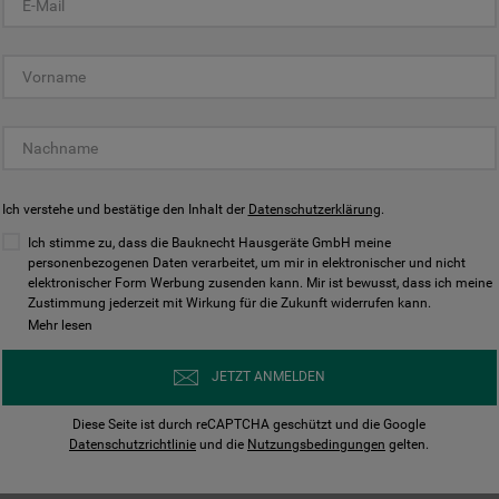
KUNDENCENTER
Ich verstehe und bestätige den Inhalt der
Datenschutzerklärung
.
Ich stimme zu, dass die Bauknecht Hausgeräte GmbH meine
personenbezogenen Daten verarbeitet, um mir in elektronischer und nicht
elektronischer Form Werbung zusenden kann. Mir ist bewusst, dass ich meine
Bedienungsanleitungen
Kontakt
Zustimmung jederzeit mit Wirkung für die Zukunft widerrufen kann.
ungen finden und herunterladen
Wir sind Mo - Sa für Sie d
Mehr lesen
Herunterladen
Jetzt anrufen
JETZT ANMELDEN
Diese Seite ist durch reCAPTCHA geschützt und die Google
Datenschutzrichtlinie
und die
Nutzungsbedingungen
gelten.