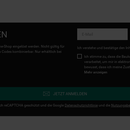
EN
e-Shop eingelöst werden. Nicht gültig für
Ich verstehe und bestätige den In
Codes kombinierbar. Nur erhältlich bei
Ich stimme zu, dass die Ba
verarbeitet, um mir in elektr
bewusst, dass ich meine Zust
Mehr anzeigen
JETZT ANMELDEN
urch reCAPTCHA geschützt und die Google
Datenschutzrichtlinie
und die
Nutzungsbe