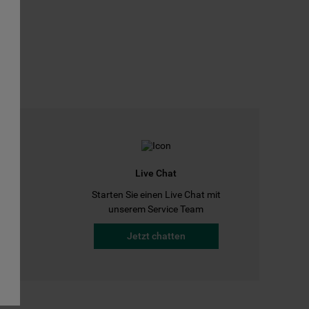
Live Chat
Starten Sie einen Live Chat mit
a
unserem Service Team
Jetzt chatten