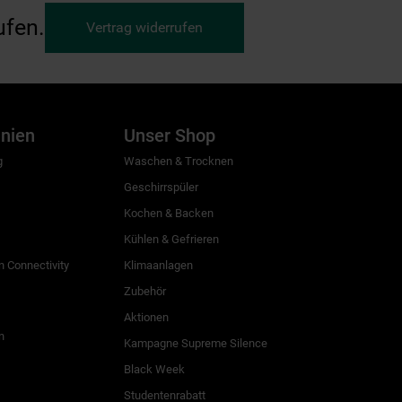
ufen.
Vertrag widerrufen
inien
Unser Shop
g
Waschen & Trocknen
Geschirrspüler
Kochen & Backen
Kühlen & Gefrieren
 Connectivity
Klimaanlagen
Zubehör
Aktionen
n
Kampagne Supreme Silence
Black Week
Studentenrabatt