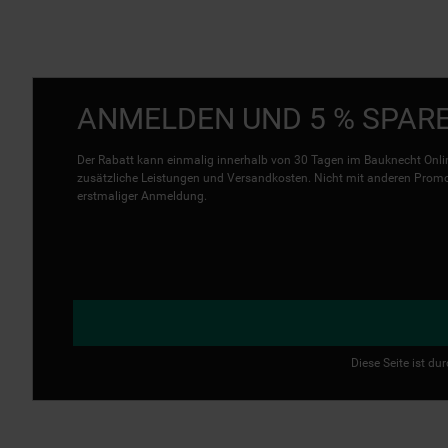
ANMELDEN UND 5 % SPAR
Der Rabatt kann einmalig innerhalb von 30 Tagen im Bauknecht Onlin
zusätzliche Leistungen und Versandkosten. Nicht mit anderen Promo 
erstmaliger Anmeldung.
Diese Seite ist d