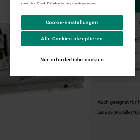
um Ihr Surf-Erlebnis zu verbessern
(unbedingt erforderliche Cookies), um unser
Publikum zu messen (Leistungs-Cookies),
SCHNELLE
Cookie-Einstellungen
LIEFERUNG
um die redaktionellen Inhalte der Website
basierend auf Ihrer Nutzung der Website zu
Alle Cookies akzeptieren
Ist dies das richtige 
personalisieren, die Funktionalität der
Website zu verbessern und Ihnen
spezifische Funktionen anzubieten
Nur erforderliche cookies
(Funktionelle-Cookies) und für
Where can I find the mo
personalisierte und nicht personalisierte
Werbung basierend auf Ihren
Gewohnheiten, Interaktionen mit unseren
Websites, Werbeanzeigen und Interessen
(einschließlich über Drittanbieter und auf
Auch geeignet für 
anderen Websites oder sozialen
Liste der Modelle
(
40
)
Plattformen, beispielsweise Google LLC –
weitere Informationen zu den
Datenschutzbestimmungen von Google
finden Sie hier: