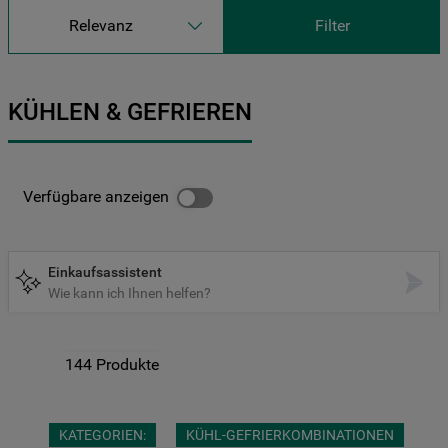
9
.
gefriertruhe
Relevanz
Filter
10
.
kühl-gefrierkombination freistehend
KÜHLEN & GEFRIEREN
Verfügbare anzeigen
Einkaufsassistent
Wie kann ich Ihnen helfen?
144
Produkte
KATEGORIEN:
KÜHL-GEFRIERKOMBINATIONEN