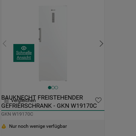
Schnelle
Ansicht
BAUKNECHT FREISTEHENDER 
Vergleichen
GEFRIERSCHRANK - GKN W19170C
GKN W19170C
Nur noch wenige verfügbar