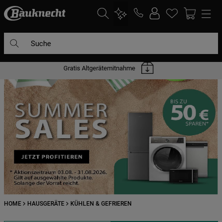
Suche
Gratis Altgerätemitnahme
DIE HÄUFIGSTEN SUCHANFRAGEN
1
.
waschmaschine
2
.
geschirrspülern
3
.
kühlgefrierkombination
4
.
bko
5
.
trockner
6
.
kühlschrank
7
.
mikrowelle
HOME
HAUSGERÄTE
KÜHLEN & GEFRIEREN
8
.
toplader