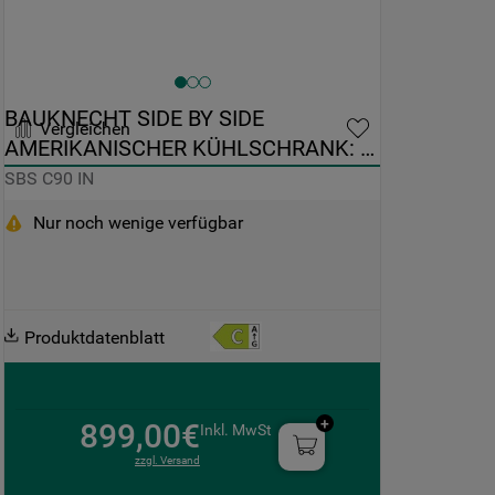
BAUKNECHT SIDE BY SIDE 
Vergleichen
AMERIKANISCHER KÜHLSCHRANK: 
FARBE EDELSTAHL - SBS C90 IN
SBS C90 IN
Nur noch wenige verfügbar
Produktdatenblatt
899,00€
Inkl. MwSt
zzgl. Versand