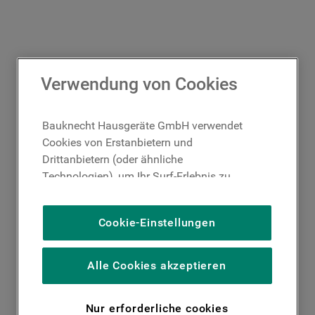
Verwendung von Cookies
Bauknecht Hausgeräte GmbH verwendet
Cookies von Erstanbietern und
Drittanbietern (oder ähnliche
Technologien), um Ihr Surf-Erlebnis zu
verbessern (unbedingt erforderliche
Cookies), um unser Publikum zu messen
Cookie-Einstellungen
(Leistungs-Cookies), um die redaktionellen
Inhalte der Website basierend auf Ihrer
Nutzung der Website zu personalisieren,
Alle Cookies akzeptieren
die Funktionalität der Website zu
verbessern und Ihnen spezifische
Nur erforderliche cookies
Funktionen anzubieten (Funktionelle-