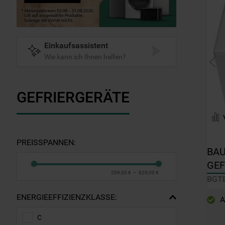
Einkaufsassistent
Wie kann ich Ihnen helfen?
GEFRIERGERÄTE
PREISSPANNEN:
BAU
GEF
299,00 €
–
829,00 €
25
BGT
ENERGIEEFFIZIENZKLASSE:
A
C