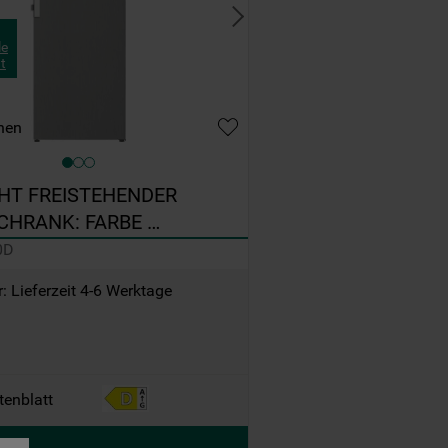
le
t
hen
T FREISTEHENDER 
CHRANK: FARBE 
L - GKN W19170D
0D
: Lieferzeit 4-6 Werktage
tenblatt