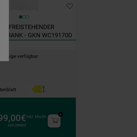
hen
T FREISTEHENDER 
CHRANK - GKN WC19170D
70D
 wenige verfügbar
tenblatt
99,00€
Inkl. MwSt
zzgl. Versand