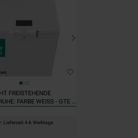
le
t
hen
T FREISTEHENDE 
UHE: FARBE WEISS - GTE 
: Lieferzeit 4-6 Werktage