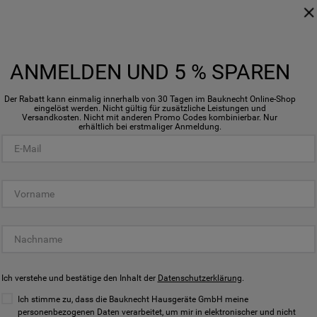
799,00€
7
Inkl. MwSt
zzgl. Versand
ANMELDEN UND 5 % SPAREN
Der Rabatt kann einmalig innerhalb von 30 Tagen im Bauknecht Online-Shop
eingelöst werden. Nicht gültig für zusätzliche Leistungen und
Versandkosten. Nicht mit anderen Promo Codes kombinierbar. Nur
erhältlich bei erstmaliger Anmeldung.
Schnelle
Schnel
Ich verstehe und bestätige den Inhalt der
Datenschutzerklärung
.
Ansicht
Ansich
Ich stimme zu, dass die Bauknecht Hausgeräte GmbH meine
personenbezogenen Daten verarbeitet, um mir in elektronischer und nicht