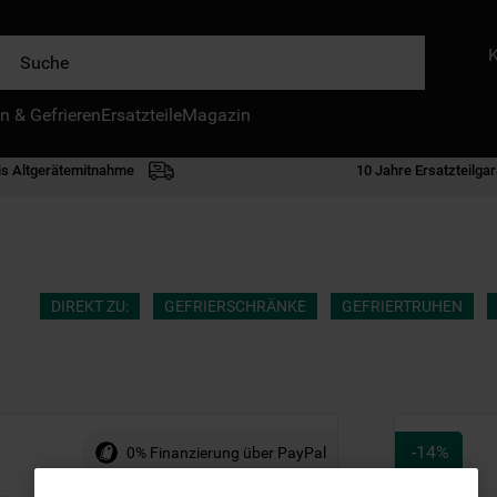
e
n & Gefrieren
IE HÄUFIGSTEN SUCHANFRAGEN
Ersatzteile
Magazin
waschmaschine
is Altgerätemitnahme
10 Jahre Ersatzteilgar
geschirrspülern
kühlgefrierkombination
bko
trockner
DIREKT ZU:
GEFRIERSCHRÄNKE
GEFRIERTRUHEN
kühlschrank
gefrierschrank
mikrowelle
-
14
%
0% Finanzierung über PayPal
toplader
0
.
kühl-gefrierkombination freistehend