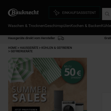
Such
EINKAUFSASSISTENT
Waschen & Trocknen
Geschirrspülen
Kochen & Backen
Kühle
D
1
.
Hausgeräte direkt vom Hersteller
Grat
2
.
HOME
HAUSGERÄTE
KÜHLEN & GEFRIEREN
3
.
GEFRIERGERÄTE
4
.
5
.
6
.
7
.
8
.
9
.
1