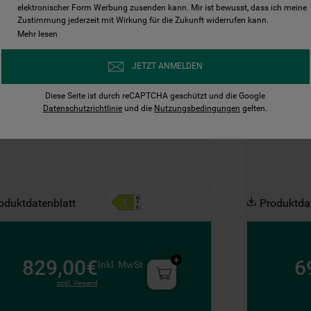
elektronischer Form Werbung zusenden kann. Mir ist bewusst, dass ich meine
Vergleichen
Vergleic
Zustimmung jederzeit mit Wirkung für die Zukunft widerrufen kann.
Mehr lesen
KNECHT FREISTEHENDER 
BAUKNECH
JETZT ANMELDEN
RIERSCHRANK - GKN PI19170C
GEFRIERS
Diese Seite ist durch reCAPTCHA geschützt und die Google
PI19170C
GKN WC191
Datenschutzrichtlinie
und die
Nutzungsbedingungen
gelten.
uf Lager: Lieferzeit 4-6 Werktage
Nur noch
oduktdatenblatt
Produktda
829,00€
6
Inkl. MwSt
zzgl. Versand