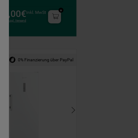
29,00€
Inkl. MwSt
zzgl. Versand
0% Finanzierung über PayPal
le
t