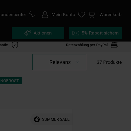
Kundencenter
Mein Konto
Warenkorb
Aktionen
5% Rabatt sichern
antie
Ratenzahlung per PayPal
Relevanz
37
Produkte
NOFROST
SUMMER SALE