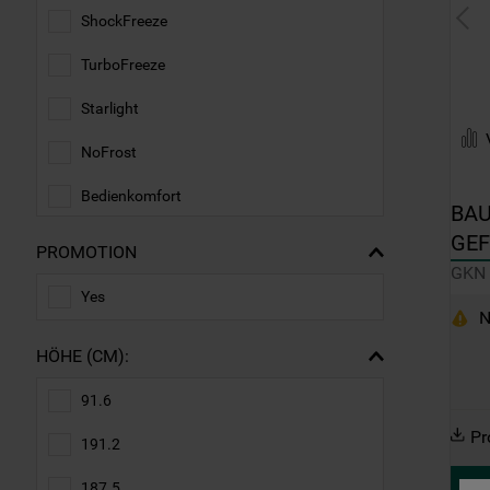
ShockFreeze
TurboFreeze
Starlight
NoFrost
Bedienkomfort
BAU
GEF
Flexi Space
PROMOTION
GKN
Mehr Platz auf gleicher Fläche
Yes
N
Energieeffizienzklasse E
HÖHE (CM):
Energieeffizienzklasse D
91.6
Energieeffizienzklasse C
Pr
191.2
187.5