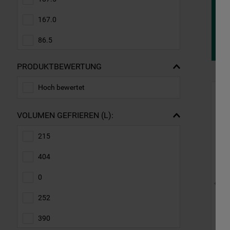
167.0
86.5
85.0
PRODUKTBEWERTUNG
83.8
Hoch bewertet
175.0
VOLUMEN GEFRIEREN (L):
142.0
215
84.5
404
0
252
390