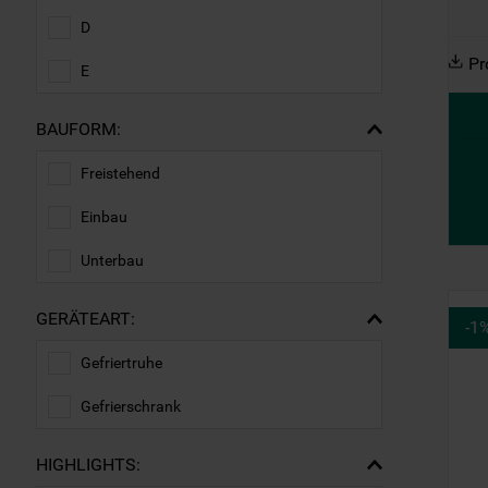
D
Pr
E
BAUFORM:
Freistehend
Einbau
Unterbau
GERÄTEART:
-
1
Gefriertruhe
Gefrierschrank
HIGHLIGHTS: