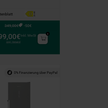
tenblatt
349,00€
-50€
99,00€
Inkl. MwSt
zzgl. Versand
0% Finanzierung über PayPal