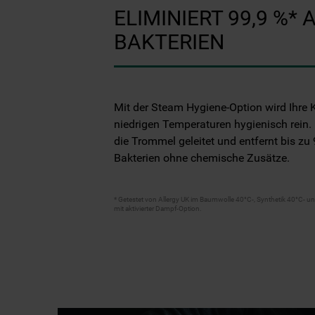
ELIMINIERT 99,9 %* 
BAKTERIEN
Mit der Steam Hygiene-Option wird Ihre 
niedrigen Temperaturen hygienisch rein.
die Trommel geleitet und entfernt bis zu 
Bakterien ohne chemische Zusätze.
* Getestet von Allergy UK im Baumwolle 40°C-, Synthetik 40°C-
mit aktivierter Dampf-Option.