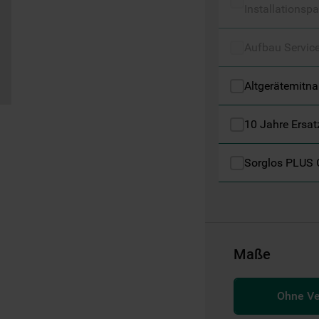
Installationspa
Informationen" . Wenn Sie auf "Nur
erforderliche Cookies" klicken, werden
lediglich unbedingt erforderliche Cookis
Aufbau Servic
gesetzt. Mehr Informationen
https://www.bauknecht.de/seiten/nutzung-
Altgerätemitn
von-cookies
10 Jahre Ersat
Sorglos PLUS 
Maße
Ohne V