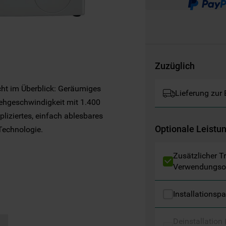
Websites, Werbeanzeigen und Interessen
(einschließlich über Drittanbieter und auf
anderen Websites oder sozialen
Plattformen, beispielsweise Google LLC –
weitere Informationen zu den
Datenschutzbestimmungen von Google
Zuzüglich
finden Sie hier:
ht im Überblick: Geräumiges
https://business.safety.google/privacy/
Lieferung zur
(Profiling- und Marketing-Cookies).
ehgeschwindigkeit mit 1.400
iziertes, einfach ablesbares
Indem Sie auf die Schaltfläche "Alle
Optionale Leistu
Technologie.
Cookies akzeptieren" klicken, stimmen Sie
der Verwendung all unserer Cookies und der
Zusätzlicher T
Weitergabe Ihrer Daten an unsere
Verwendungso
Drittanbieter für solche Zwecke zu. Wenn
Sie Ihre Präferenzen festlegen möchten,
Installationsp
klicken Sie auf die Schaltfläche "Cookie
Einstellungen". Um unsere Cookie-Richtlinie
Deinstallation
einzusehen klicken sie auf "Mehr