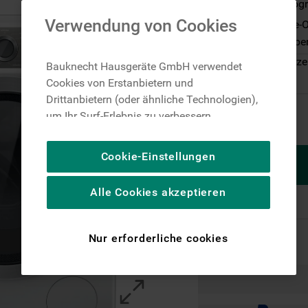
Antiflecken Pro
Verwendung von Cookies
Steam Hygiene-Op
niedrigen Temper
Auf Lager: Lieferze
Bauknecht Hausgeräte GmbH verwendet
Cookies von Erstanbietern und
Drittanbietern (oder ähnliche Technologien),
um Ihr Surf-Erlebnis zu verbessern
(unbedingt erforderliche Cookies), um unser
Publikum zu messen (Leistungs-Cookies),
Cookie-Einstellungen
um die redaktionellen Inhalte der Website
basierend auf Ihrer Nutzung der Website zu
Alle Cookies akzeptieren
personalisieren, die Funktionalität der
Website zu verbessern und Ihnen
spezifische Funktionen anzubieten
Nur erforderliche cookies
(Funktionelle-Cookies) und für
personalisierte und nicht personalisierte
Werbung basierend auf Ihren
Gewohnheiten, Interaktionen mit unseren