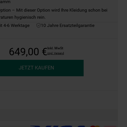
gramm
tion – Mit dieser Option wird Ihre Kleidung schon bei 
aturen hygienisch rein.
it 4-6 Werktage
10 Jahre Ersatzteilgarantie
649
,
00
€
Inkl. MwSt
zzgl. Versand
JETZT KAUFEN