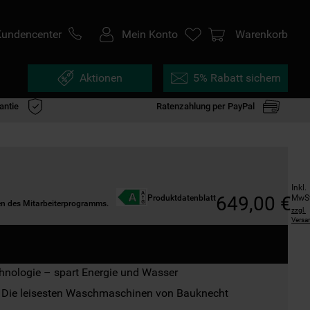
Kundencenter
Mein Konto
Warenkorb
Aktionen
5% Rabatt sichern
antie
Ratenzahlung per PayPal
Inkl. 
649
,
00
€
MwS
Produktdatenblatt
men des Mitarbeiterprogramms.
zzgl.
Versa
hnologie – spart Energie und Wasser
 Die leisesten Waschmaschinen von Bauknecht