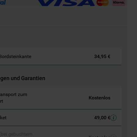
 Bordsteinkante
34,95 €
ngen und Garantien
ransport zum
Kostenlos
rt
aket
49,00 €
 (bei gebuchtem