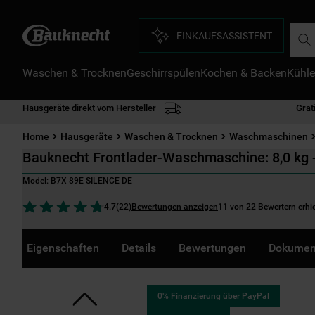
Such
EINKAUFSASSISTENT
Waschen & Trocknen
Geschirrspülen
Kochen & Backen
Kühle
D
1
.
Hausgeräte direkt vom Hersteller
Grat
2
.
Home
Hausgeräte
Waschen & Trocknen
Waschmaschinen
3
.
Bauknecht Frontlader-Waschmaschine: 8,0 kg
4
.
Model:
B7X 89E SILENCE DE
5
.
Bewertungen anzeigen
11 von 22 Bewertern erhi
4.7
(
22
)
6
.
7
.
Eigenschaften
Details
Bewertungen
Dokumen
8
.
9
.
0% Finanzierung über PayPal
1