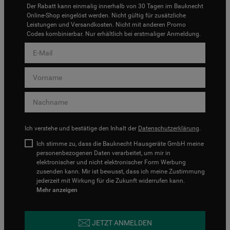
Der Rabatt kann einmalig innerhalb von 30 Tagen im Bauknecht
Online-Shop eingelöst werden. Nicht gültig für zusätzliche
Leistungen und Versandkosten. Nicht mit anderen Promo
Codes kombinierbar. Nur erhältlich bei erstmaliger Anmeldung.
Ich verstehe und bestätige den Inhalt der
Datenschutzerklärung
.
Ich stimme zu, dass die Bauknecht Hausgeräte GmbH meine
personenbezogenen Daten verarbeitet, um mir in
elektronischer und nicht elektronischer Form Werbung
zusenden kann. Mir ist bewusst, dass ich meine Zustimmung
jederzeit mit Wirkung für die Zukunft widerrufen kann.
Mehr anzeigen
JETZT ANMELDEN