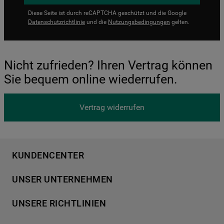
Diese Seite ist durch reCAPTCHA geschützt und die Google
Datenschutzrichtlinie
und die
Nutzungsbedingungen
gelten.
Nicht zufrieden? Ihren Vertrag können
Sie bequem online wiederrufen.
Vertrag widerrufen
KUNDENCENTER
Produktregistrierung
UNSER UNTERNEHMEN
Händlersuche
Über Bauknecht
Häufige Fragen
UNSERE RICHTLINIEN
Für Händler
Kundendienst
Datenschutzerklärung
Karriere