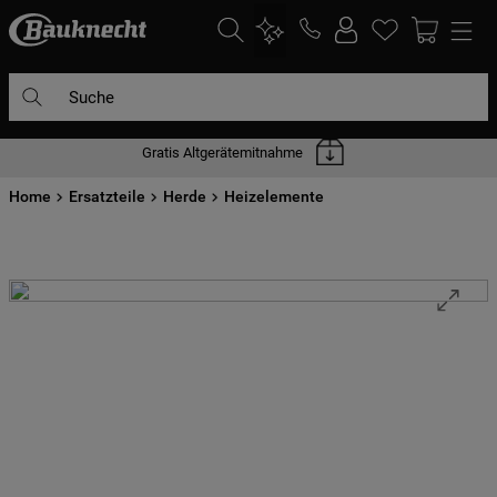
Suche
Gratis Altgerätemitnahme
DIE HÄUFIGSTEN SUCHANFRAGEN
Home
1
Ersatzteile
.
waschmaschine
Herde
Heizelemente
2
.
geschirrspülern
3
.
kühlgefrierkombination
4
.
bko
5
.
trockner
6
.
kühlschrank
7
.
mikrowelle
8
.
toplader