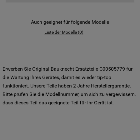
der Weitergabe Ihrer Daten an unsere
Drittanbieter für solche Zwecke zu. Wenn
Sie Ihre Präferenzen festlegen möchten,
Auch geeignet für folgende Modelle
klicken Sie auf die Schaltfläche "Cookie
Liste der Modelle
(
0
)
Einstellungen". Um unsere Cookie-Richtlinie
einzusehen klicken sie auf "Mehr
Informationen" . Wenn Sie auf "Nur
erforderliche Cookies" klicken, werden
lediglich unbedingt erforderliche Cookis
Erwerben Sie Original Bauknecht Ersatzteile C00505779 für
gesetzt. Mehr Informationen
die Wartung Ihres Gerätes, damit es wieder tip-top
https://www.bauknecht.de/seiten/nutzung-
funktioniert. Unsere Teile haben 2 Jahre Herstellergarantie.
von-cookies
Bitte prüfen Sie die Modellnummer, um sich zu vergewissern,
dass dieses Teil das geeignete Teil für Ihr Gerät ist.