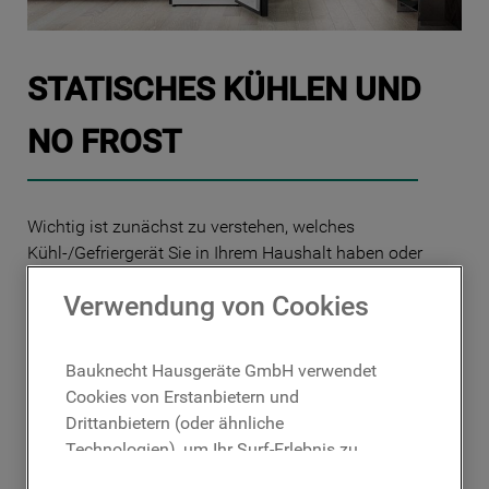
STATISCHES KÜHLEN UND
NO FROST
Wichtig ist zunächst zu verstehen, welches
Kühl-/Gefriergerät Sie in Ihrem Haushalt haben oder
haben möchten.
Verwendung von Cookies
Klassischerweise unterscheidet man zwischen einem
statischen Kühlgerät und einem NoFrost Gerät.
Bauknecht Hausgeräte GmbH verwendet
Cookies von Erstanbietern und
Zu den statischen Geräten zählen wir bei Bauknecht
Drittanbietern (oder ähnliche
StopFrost und LessFrost Geräte. Bei No Frost
Technologien), um Ihr Surf-Erlebnis zu
unterscheiden wir in Total NoFrost und Dual Cool Total
verbessern (unbedingt erforderliche
NoFrost. Bei NoFrost Geräten haben Sie im Normalfall