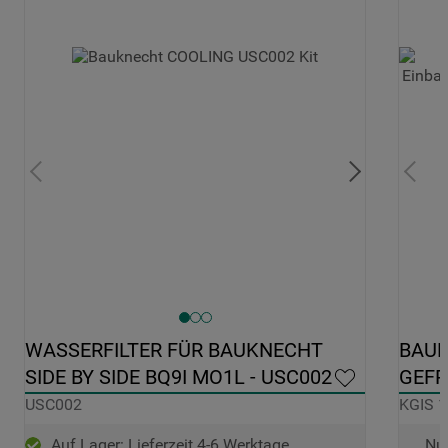
WASSERFILTER FÜR BAUKNECHT 
BAUK
SIDE BY SIDE BQ9I MO1L - USC002
GEFR
USC002
KGIS 1
Auf Lager: Lieferzeit 4-6 Werktage
Nur