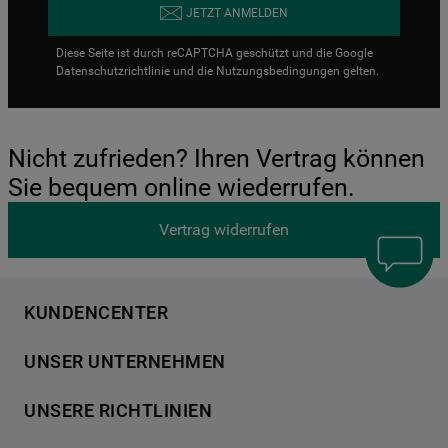
JETZT ANMELDEN
Diese Seite ist durch reCAPTCHA geschützt und die Google
Datenschutzrichtlinie
und die
Nutzungsbedingungen
gelten.
Nicht zufrieden? Ihren Vertrag können
Sie bequem online wiederrufen.
Vertrag widerrufen
KUNDENCENTER
Produktregistrierung
UNSER UNTERNEHMEN
Händlersuche
Über Bauknecht
Häufige Fragen
UNSERE RICHTLINIEN
Für Händler
Kundendienst
Datenschutzerklärung