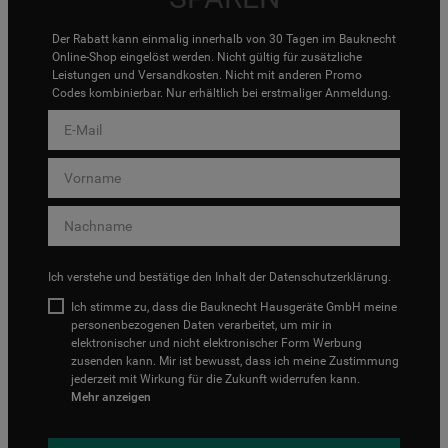
Der Rabatt kann einmalig innerhalb von 30 Tagen im Bauknecht
Online-Shop eingelöst werden. Nicht gültig für zusätzliche
Leistungen und Versandkosten. Nicht mit anderen Promo
Codes kombinierbar. Nur erhältlich bei erstmaliger Anmeldung.
Ich verstehe und bestätige den Inhalt der
Datenschutzerklärung
.
Ich stimme zu, dass die Bauknecht Hausgeräte GmbH meine
personenbezogenen Daten verarbeitet, um mir in
elektronischer und nicht elektronischer Form Werbung
zusenden kann. Mir ist bewusst, dass ich meine Zustimmung
jederzeit mit Wirkung für die Zukunft widerrufen kann.
Mehr anzeigen