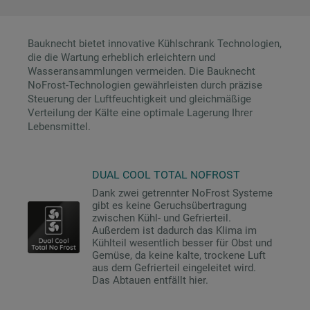
Indem Sie auf die Schaltfläche "Alle
Bauknecht bietet innovative Kühlschrank Technologien,
Cookies akzeptieren" klicken, stimmen Sie
die die Wartung erheblich erleichtern und
der Verwendung all unserer Cookies und
Wasseransammlungen vermeiden. Die Bauknecht
der Weitergabe Ihrer Daten an unsere
NoFrost-Technologien gewährleisten durch präzise
Drittanbieter für solche Zwecke zu. Wenn
Steuerung der Luftfeuchtigkeit und gleichmäßige
Sie Ihre Präferenzen festlegen möchten,
Verteilung der Kälte eine optimale Lagerung Ihrer
Lebensmittel.
klicken Sie auf die Schaltfläche "Cookie
Einstellungen". Um unsere Cookie-Richtlinie
einzusehen klicken sie auf "Mehr
DUAL COOL TOTAL NOFROST
Informationen" . Wenn Sie auf "Nur
Dank zwei getrennter NoFrost Systeme
erforderliche Cookies" klicken, werden
gibt es keine Geruchsübertragung
lediglich unbedingt erforderliche Cookis
zwischen Kühl- und Gefrierteil.
gesetzt. Mehr Informationen
Außerdem ist dadurch das Klima im
Kühlteil wesentlich besser für Obst und
https://www.bauknecht.de/seiten/nutzung-
Gemüse, da keine kalte, trockene Luft
von-cookies
aus dem Gefrierteil eingeleitet wird.
Das Abtauen entfällt hier.