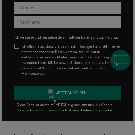
Ich verstehe und bestätige den Inhalt der
Datenschutzerklärung
.
Ich stimme zu, dass die Bauknecht Hausgeräte GmbH meine
personenbezogenen Daten verarbeitet, um mir in
elektronischer und nicht elektronischer Form Werbung
zusenden kann. Mir ist bewusst, dass ich meine Zustimmung
jederzeit mit Wirkung für die Zukunft widerrufen kann.
Mehr anzeigen
JETZT ANMELDEN
Diese Seite ist durch reCAPTCHA geschützt und die Google
Datenschutzrichtlinie
und die
Nutzungsbedingungen
gelten.