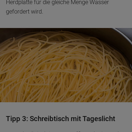
Herdplatte für die gleiche Menge Wasser
Indem Sie auf die Schaltfläche "Alle
gefordert wird.
Cookies akzeptieren" klicken, stimmen Sie
der Verwendung all unserer Cookies und
der Weitergabe Ihrer Daten an unsere
Drittanbieter für solche Zwecke zu. Wenn
Sie Ihre Präferenzen festlegen möchten,
klicken Sie auf die Schaltfläche "Cookie
Einstellungen". Um unsere Cookie-Richtlinie
einzusehen klicken sie auf "Mehr
Informationen" . Wenn Sie auf "Nur
erforderliche Cookies" klicken, werden
lediglich unbedingt erforderliche Cookis
gesetzt. Mehr Informationen
https://www.bauknecht.de/seiten/nutzung-
von-cookies
Tipp 3: Schreibtisch mit Tageslicht