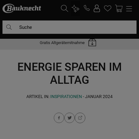
Suche
DIE HÄUFIGSTEN SUCHANFRAGEN
Gratis Altgerätemitnahme
1
.
waschmaschine
2
.
geschirrspülern
ENERGIE SPAREN IM
3
.
kühlgefrierkombination
ALLTAG
4
.
bko
5
.
trockner
ARTIKEL IN:
INSPIRATIONEN
- JANUAR 2024
6
.
kühlschrank
7
.
gefrierschrank
8
.
mikrowelle
9
.
toplader