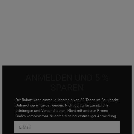
Fünf kreative Hobbies für mehr
Wohlbefinden
ANMELDEN UND 5 %
SPAREN
Der Rabatt kann einmalig innerhalb von 30 Tagen im Bauknecht
Online-Shop eingelöst werden. Nicht gültig für zusätzliche
Leistungen und Versandkosten. Nicht mit anderen Promo
Codes kombinierbar. Nur erhältlich bei erstmaliger Anmeldung.