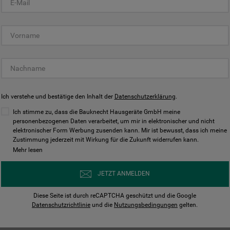
KUNDENCENTER
Ich verstehe und bestätige den Inhalt der
Datenschutzerklärung
.
Ich stimme zu, dass die Bauknecht Hausgeräte GmbH meine
personenbezogenen Daten verarbeitet, um mir in elektronischer und nicht
elektronischer Form Werbung zusenden kann. Mir ist bewusst, dass ich meine
Bedienungsanleitungen
Kontakt
Zustimmung jederzeit mit Wirkung für die Zukunft widerrufen kann.
ungen finden und herunterladen
Wir sind Mo - Sa für Sie d
Mehr lesen
Herunterladen
Jetzt anrufen
JETZT ANMELDEN
Diese Seite ist durch reCAPTCHA geschützt und die Google
Datenschutzrichtlinie
und die
Nutzungsbedingungen
gelten.