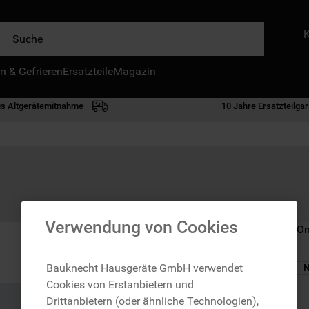
e
n & Gefrieren
IE HÄUFIGSTEN SUCHANFRAGEN
Ersatzteile
Magazin
waschmaschine
is Altgerätemitnahme
10 Jahre Ersatzteilgar
geschirrspülern
kühlgefrierkombination
bko
trockner
kühlschrank
Verwendung von Cookies
Nicht im Bauknecht On
mikrowelle
toplader
Bauknecht Hausgeräte GmbH verwendet
N
Cookies von Erstanbietern und
gefriertruhe
zzgl. Versand
Drittanbietern (oder ähnliche Technologien),
0
.
kühl-gefrierkombination freistehend