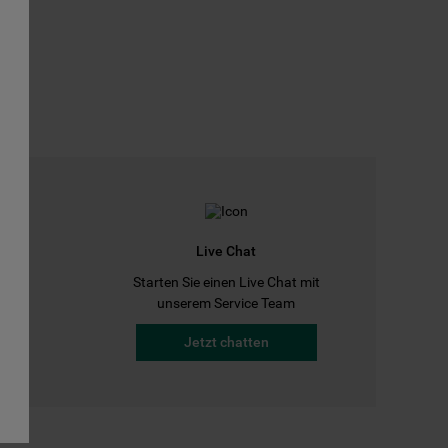
Live Chat
Starten Sie einen Live Chat mit
a
unserem Service Team
Jetzt chatten