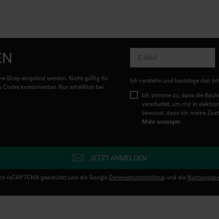
EN
e-Shop eingelöst werden. Nicht gültig für
Ich verstehe und bestätige den In
Codes kombinierbar. Nur erhältlich bei
Ich stimme zu, dass die Ba
verarbeitet, um mir in elektr
bewusst, dass ich meine Zust
Mehr anzeigen
JETZT ANMELDEN
urch reCAPTCHA geschützt und die Google
Datenschutzrichtlinie
und die
Nutzungsbe