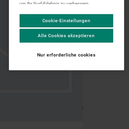
um Ihr Surf-Erlebnis zu verbessern
(unbedingt erforderliche Cookies), um unser
Publikum zu messen (Leistungs-Cookies),
Cookie-Einstellungen
um die redaktionellen Inhalte der Website
basierend auf Ihrer Nutzung der Website zu
Alle Cookies akzeptieren
personalisieren, die Funktionalität der
Website zu verbessern und Ihnen
spezifische Funktionen anzubieten
Nur erforderliche cookies
(Funktionelle-Cookies) und für
personalisierte und nicht personalisierte
Werbung basierend auf Ihren
Gewohnheiten, Interaktionen mit unseren
Websites, Werbeanzeigen und Interessen
(einschließlich über Drittanbieter und auf
anderen Websites oder sozialen
Plattformen, beispielsweise Google LLC –
weitere Informationen zu den
Datenschutzbestimmungen von Google
finden Sie hier: