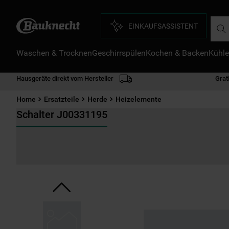
Such
EINKAUFSASSISTENT
Waschen & Trocknen
Geschirrspülen
Kochen & Backen
Kühle
D
1
.
Hausgeräte direkt vom Hersteller
Grat
2
.
Home
Ersatzteile
Herde
Heizelemente
3
.
Schalter J00331195
4
.
5
.
6
.
7
.
8
.
9
.
1