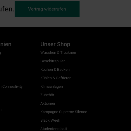
ufen.
Vertrag widerrufen
inien
Unser Shop
g
Waschen & Trocknen
Geschirrspüler
Kochen & Backen
Kühlen & Gefrieren
 Connectivity
Klimaanlagen
Zubehör
Aktionen
n
Kampagne Supreme Silence
Black Week
Studentenrabatt