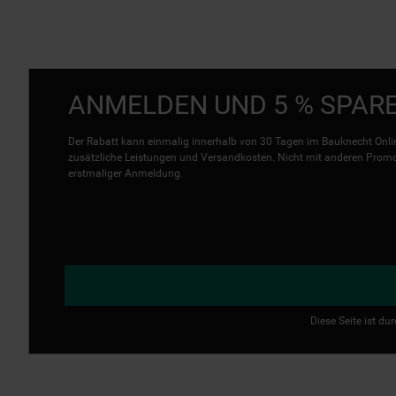
ANMELDEN UND 5 % SPAR
Der Rabatt kann einmalig innerhalb von 30 Tagen im Bauknecht Onlin
zusätzliche Leistungen und Versandkosten. Nicht mit anderen Promo 
erstmaliger Anmeldung.
Diese Seite ist d