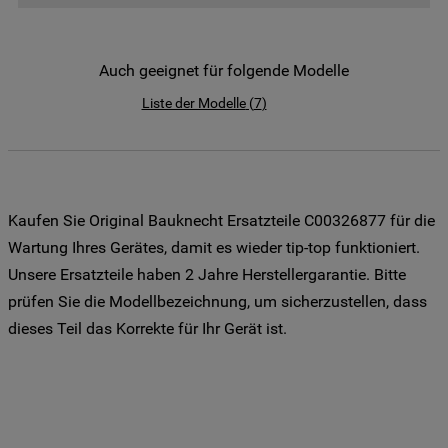
der Weitergabe Ihrer Daten an unsere
Drittanbieter für solche Zwecke zu. Wenn
Sie Ihre Präferenzen festlegen möchten,
Auch geeignet für folgende Modelle
klicken Sie auf die Schaltfläche "Cookie
Liste der Modelle
(
7
)
Einstellungen". Um unsere Cookie-Richtlinie
einzusehen klicken sie auf "Mehr
Informationen" . Wenn Sie auf "Nur
erforderliche Cookies" klicken, werden
lediglich unbedingt erforderliche Cookis
Kaufen Sie Original Bauknecht Ersatzteile C00326877 für die
gesetzt. Mehr Informationen
Wartung Ihres Gerätes, damit es wieder tip-top funktioniert.
https://www.bauknecht.de/seiten/nutzung-
Unsere Ersatzteile haben 2 Jahre Herstellergarantie. Bitte
von-cookies
prüfen Sie die Modellbezeichnung, um sicherzustellen, dass
dieses Teil das Korrekte für Ihr Gerät ist.