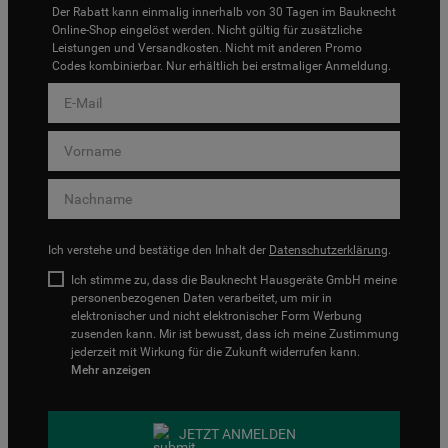
Der Rabatt kann einmalig innerhalb von 30 Tagen im Bauknecht
Online-Shop eingelöst werden. Nicht gültig für zusätzliche
Leistungen und Versandkosten. Nicht mit anderen Promo
Codes kombinierbar. Nur erhältlich bei erstmaliger Anmeldung.
Ich verstehe und bestätige den Inhalt der
Datenschutzerklärung
.
Ich stimme zu, dass die Bauknecht Hausgeräte GmbH meine
personenbezogenen Daten verarbeitet, um mir in
elektronischer und nicht elektronischer Form Werbung
zusenden kann. Mir ist bewusst, dass ich meine Zustimmung
jederzeit mit Wirkung für die Zukunft widerrufen kann.
Mehr anzeigen
JETZT ANMELDEN