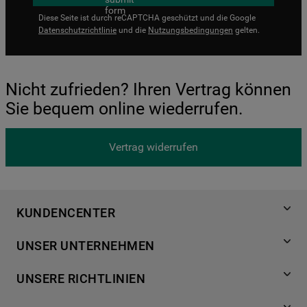
Diese Seite ist durch reCAPTCHA geschützt und die Google
Datenschutzrichtlinie
und die
Nutzungsbedingungen
gelten.
Nicht zufrieden? Ihren Vertrag können
Sie bequem online wiederrufen.
Vertrag widerrufen
KUNDENCENTER
Produktregistrierung
UNSER UNTERNEHMEN
Händlersuche
Über Bauknecht
Häufige Fragen
UNSERE RICHTLINIEN
Für Händler
Kundendienst
Datenschutzerklärung
Karriere