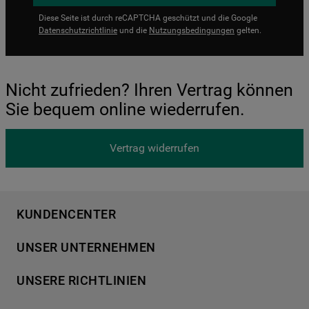
Diese Seite ist durch reCAPTCHA geschützt und die Google
Datenschutzrichtlinie
und die
Nutzungsbedingungen
gelten.
Nicht zufrieden? Ihren Vertrag können
Sie bequem online wiederrufen.
Vertrag widerrufen
KUNDENCENTER
Produktregistrierung
UNSER UNTERNEHMEN
Händlersuche
Über Bauknecht
Häufige Fragen
UNSERE RICHTLINIEN
Für Händler
Kundendienst
Datenschutzerklärung
Karriere