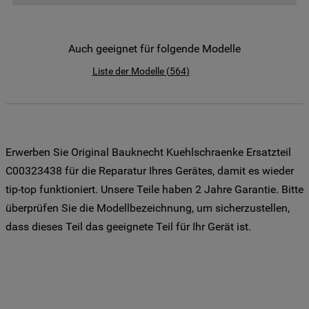
der Weitergabe Ihrer Daten an unsere
Drittanbieter für solche Zwecke zu. Wenn
Sie Ihre Präferenzen festlegen möchten,
Auch geeignet für folgende Modelle
klicken Sie auf die Schaltfläche "Cookie
Liste der Modelle
(
564
)
Einstellungen". Um unsere Cookie-Richtlinie
einzusehen klicken sie auf "Mehr
Informationen" . Wenn Sie auf "Nur
erforderliche Cookies" klicken, werden
lediglich unbedingt erforderliche Cookis
Erwerben Sie Original Bauknecht Kuehlschraenke Ersatzteil
gesetzt. Mehr Informationen
C00323438 für die Reparatur Ihres Gerätes, damit es wieder
https://www.bauknecht.de/seiten/nutzung-
tip-top funktioniert. Unsere Teile haben 2 Jahre Garantie. Bitte
von-cookies
überprüfen Sie die Modellbezeichnung, um sicherzustellen,
dass dieses Teil das geeignete Teil für Ihr Gerät ist.