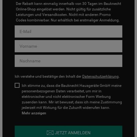
Der Rabatt kann einmalig innerhalb von 30 Tagen im Bauknecht
Online-Shop eingelöst werden. Nicht gültig für zusätzliche
Leistungen und Versandkosten. Nicht mit anderen Promo
Codes kombinierbar. Nur erhältlich bei erstmaliger Anmeldung.
Ich verstehe und bestätige den Inhalt der
Datenschutzerklärung
.
Ich stimme zu, dass die Bauknecht Hausgeräte GmbH meine
personenbezogenen Daten verarbeitet, um mir in
elektronischer und nicht elektronischer Form Werbung
zusenden kann. Mir ist bewusst, dass ich meine Zustimmung
jederzeit mit Wirkung für die Zukunft widerrufen kann.
Mehr anzeigen
JETZT ANMELDEN