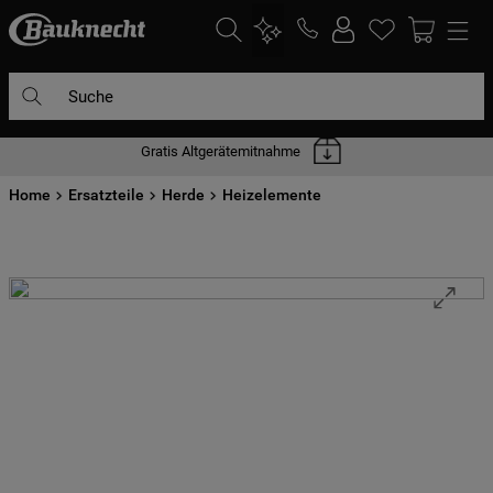
Suche
Gratis Altgerätemitnahme
DIE HÄUFIGSTEN SUCHANFRAGEN
Home
1
Ersatzteile
.
waschmaschine
Herde
Heizelemente
2
.
geschirrspülern
3
.
kühlgefrierkombination
4
.
bko
5
.
trockner
6
.
kühlschrank
7
.
gefrierschrank
8
.
mikrowelle