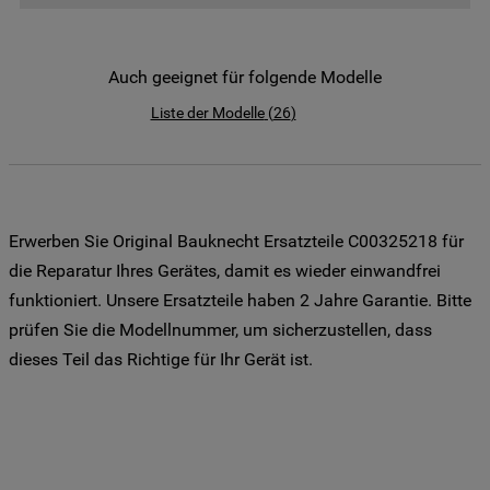
der Weitergabe Ihrer Daten an unsere
Drittanbieter für solche Zwecke zu. Wenn
Sie Ihre Präferenzen festlegen möchten,
Auch geeignet für folgende Modelle
klicken Sie auf die Schaltfläche "Cookie
Liste der Modelle
(
26
)
Einstellungen". Um unsere Cookie-Richtlinie
einzusehen klicken sie auf "Mehr
Informationen" . Wenn Sie auf "Nur
erforderliche Cookies" klicken, werden
lediglich unbedingt erforderliche Cookis
Erwerben Sie Original Bauknecht Ersatzteile C00325218 für
gesetzt. Mehr Informationen
die Reparatur Ihres Gerätes, damit es wieder einwandfrei
https://www.bauknecht.de/seiten/nutzung-
funktioniert. Unsere Ersatzteile haben 2 Jahre Garantie. Bitte
von-cookies
prüfen Sie die Modellnummer, um sicherzustellen, dass
dieses Teil das Richtige für Ihr Gerät ist.