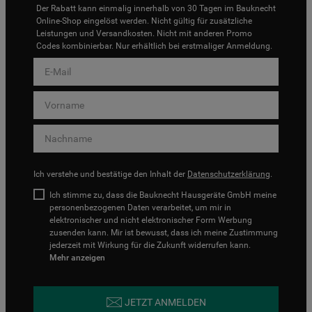
Der Rabatt kann einmalig innerhalb von 30 Tagen im Bauknecht
Online-Shop eingelöst werden. Nicht gültig für zusätzliche
Leistungen und Versandkosten. Nicht mit anderen Promo
Codes kombinierbar. Nur erhältlich bei erstmaliger Anmeldung.
Ich verstehe und bestätige den Inhalt der
Datenschutzerklärung
.
Ich stimme zu, dass die Bauknecht Hausgeräte GmbH meine
personenbezogenen Daten verarbeitet, um mir in
elektronischer und nicht elektronischer Form Werbung
zusenden kann. Mir ist bewusst, dass ich meine Zustimmung
jederzeit mit Wirkung für die Zukunft widerrufen kann.
Mehr anzeigen
JETZT ANMELDEN