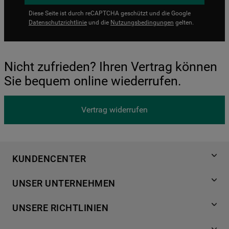
Diese Seite ist durch reCAPTCHA geschützt und die Google
Datenschutzrichtlinie
und die
Nutzungsbedingungen
gelten.
Nicht zufrieden? Ihren Vertrag können
Sie bequem online wiederrufen.
Vertrag widerrufen
KUNDENCENTER
Produktregistrierung
UNSER UNTERNEHMEN
Händlersuche
Über Bauknecht
Häufige Fragen
UNSERE RICHTLINIEN
Für Händler
Kundendienst
Datenschutzerklärung
Karriere