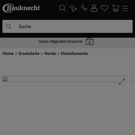
Suche
Gratis Altgerätemitnahme
DIE HÄUFIGSTEN SUCHANFRAGEN
Home
1
Ersatzteile
.
waschmaschine
Herde
Heizelemente
2
.
geschirrspülern
3
.
kühlgefrierkombination
4
.
bko
5
.
trockner
6
.
kühlschrank
7
.
gefrierschrank
8
.
mikrowelle