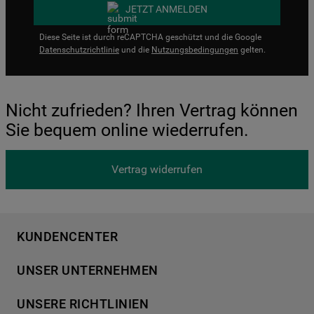
JETZT ANMELDEN
Diese Seite ist durch reCAPTCHA geschützt und die Google
Datenschutzrichtlinie
und die
Nutzungsbedingungen
gelten.
Nicht zufrieden? Ihren Vertrag können
Sie bequem online wiederrufen.
Vertrag widerrufen
KUNDENCENTER
Produktregistrierung
UNSER UNTERNEHMEN
Händlersuche
Über Bauknecht
Häufige Fragen
UNSERE RICHTLINIEN
Für Händler