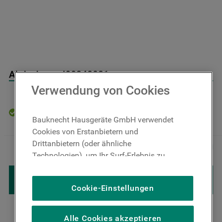
9
.
toplader
10
.
gefriertruhe
Abdeckung J00348021
Verwendung von Cookies
Auf Lager: Lieferzeit 4-6 Werktage
Bauknecht Hausgeräte GmbH verwendet
Cookies von Erstanbietern und
2
,
00
€
Inkl. MwSt
Drittanbietern (oder ähnliche
－
＋
zzgl. Versand
Technologien), um Ihr Surf-Erlebnis zu
verbessern (unbedingt erforderliche
IN DEN WARENKORB LEGEN
Cookies), um unser Publikum zu messen
Cookie-Einstellungen
(Leistungs-Cookies), um die redaktionellen
Inhalte der Website basierend auf Ihrer
Nutzung der Website zu personalisieren,
Alle Cookies akzeptieren