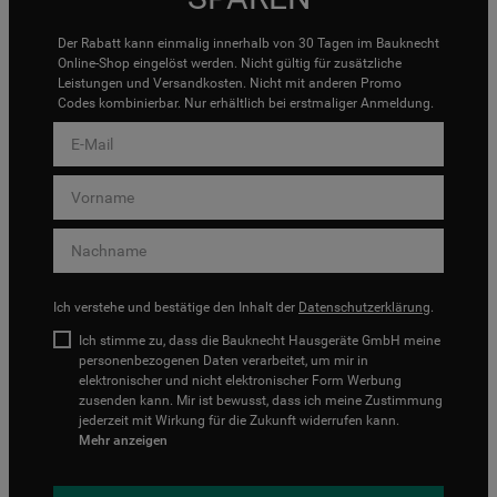
Der Rabatt kann einmalig innerhalb von 30 Tagen im Bauknecht
Online-Shop eingelöst werden. Nicht gültig für zusätzliche
Leistungen und Versandkosten. Nicht mit anderen Promo
Codes kombinierbar. Nur erhältlich bei erstmaliger Anmeldung.
Ich verstehe und bestätige den Inhalt der
Datenschutzerklärung
.
Ich stimme zu, dass die Bauknecht Hausgeräte GmbH meine
personenbezogenen Daten verarbeitet, um mir in
elektronischer und nicht elektronischer Form Werbung
zusenden kann. Mir ist bewusst, dass ich meine Zustimmung
jederzeit mit Wirkung für die Zukunft widerrufen kann.
Mehr anzeigen