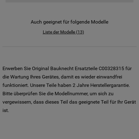
der Weitergabe Ihrer Daten an unsere
Drittanbieter für solche Zwecke zu. Wenn
Sie Ihre Präferenzen festlegen möchten,
Auch geeignet für folgende Modelle
klicken Sie auf die Schaltfläche "Cookie
Liste der Modelle
(
13
)
Einstellungen". Um unsere Cookie-Richtlinie
einzusehen klicken sie auf "Mehr
Informationen" . Wenn Sie auf "Nur
erforderliche Cookies" klicken, werden
lediglich unbedingt erforderliche Cookis
Erwerben Sie Original Bauknecht Ersatzteile C00328315 für
gesetzt. Mehr Informationen
die Wartung Ihres Gerätes, damit es wieder einwandfrei
https://www.bauknecht.de/seiten/nutzung-
funktioniert. Unsere Teile haben 2 Jahre Herstellergarantie.
von-cookies
Bitte überprüfen Sie die Modellnummer, um sich zu
vergewissern, dass dieses Teil das geeignete Teil für Ihr Gerät
ist.