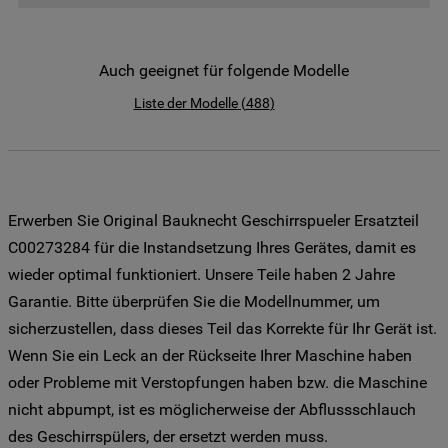
der Verwendung all unserer Cookies und
der Weitergabe Ihrer Daten an unsere
Drittanbieter für solche Zwecke zu. Wenn
Auch geeignet für folgende Modelle
Sie Ihre Präferenzen festlegen möchten,
klicken Sie auf die Schaltfläche "Cookie
Liste der Modelle
(
488
)
Einstellungen". Um unsere Cookie-Richtlinie
einzusehen klicken sie auf "Mehr
Informationen" . Wenn Sie auf "Nur
erforderliche Cookies" klicken, werden
Erwerben Sie Original Bauknecht Geschirrspueler Ersatzteil
lediglich unbedingt erforderliche Cookis
gesetzt. Mehr Informationen
C00273284 für die Instandsetzung Ihres Gerätes, damit es
https://www.bauknecht.de/seiten/nutzung-
wieder optimal funktioniert. Unsere Teile haben 2 Jahre
von-cookies
Garantie. Bitte überprüfen Sie die Modellnummer, um
sicherzustellen, dass dieses Teil das Korrekte für Ihr Gerät ist.
Wenn Sie ein Leck an der Rückseite Ihrer Maschine haben
oder Probleme mit Verstopfungen haben bzw. die Maschine
nicht abpumpt, ist es möglicherweise der Abflussschlauch
des Geschirrspülers, der ersetzt werden muss.