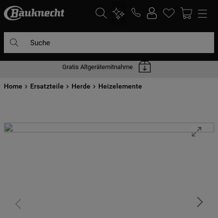
Suche
Gratis Altgerätemitnahme
DIE HÄUFIGSTEN SUCHANFRAGEN
Home
1
Ersatzteile
.
waschmaschine
Herde
Heizelemente
2
.
geschirrspülern
3
.
kühlgefrierkombination
4
.
bko
5
.
trockner
6
.
kühlschrank
7
.
gefrierschrank
8
.
mikrowelle