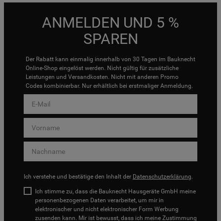
ANMELDEN UND 5 %
SPAREN
Der Rabatt kann einmalig innerhalb von 30 Tagen im Bauknecht
Online-Shop eingelöst werden. Nicht gültig für zusätzliche
Leistungen und Versandkosten. Nicht mit anderen Promo
Codes kombinierbar. Nur erhältlich bei erstmaliger Anmeldung.
Ich verstehe und bestätige den Inhalt der
Datenschutzerklärung
.
Ich stimme zu, dass die Bauknecht Hausgeräte GmbH meine
personenbezogenen Daten verarbeitet, um mir in
elektronischer und nicht elektronischer Form Werbung
zusenden kann. Mir ist bewusst, dass ich meine Zustimmung