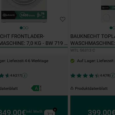
CHT FRONTLADER-
BAUKNECHT TOPL
SCHINE: 7,0 KG - BW 719 A
WASCHMASCHINE: 6
56313 C
WTL 56313 C
er: Lieferzeit 4-6 Werktage
Auf Lager: Lieferzeit
4.6
(
217
)
4.4
(
78
)
datenblatt
Produktdatenblatt
349,00€
399,00
Inkl. MwSt