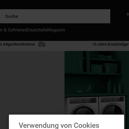
e
n & Gefrieren
IE HÄUFIGSTEN SUCHANFRAGEN
Ersatzteile
Magazin
waschmaschine
is Altgerätemitnahme
10 Jahre Ersatzteilgar
geschirrspülern
kühlgefrierkombination
bko
trockner
kühlschrank
gefrierschrank
mikrowelle
toplader
Verwendung von Cookies
0
.
kühl-gefrierkombination freistehend