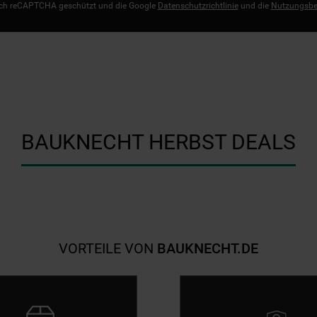
urch reCAPTCHA geschützt und die Google
Datenschutzrichtlinie
und die
Nutzungsbe
BAUKNECHT HERBST DEALS
VORTEILE VON
BAUKNECHT.DE