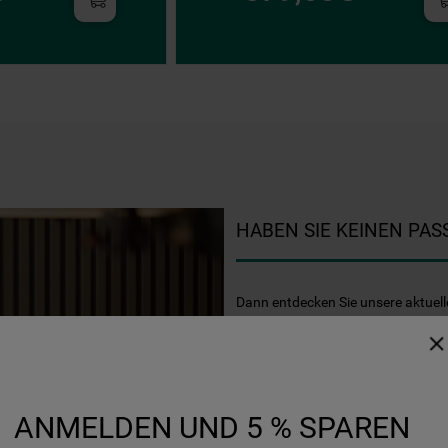
lediglich unbedingt erforderliche Cookis
gesetzt. Mehr Informationen
https://www.bauknecht.de/seiten/nutzung-
von-cookies
HABEN SIE KEINEN PA
Dann entdecken Sie unsere aktuell
AKTIONEN ENTDECKEN
ANMELDEN UND 5 % SPAREN