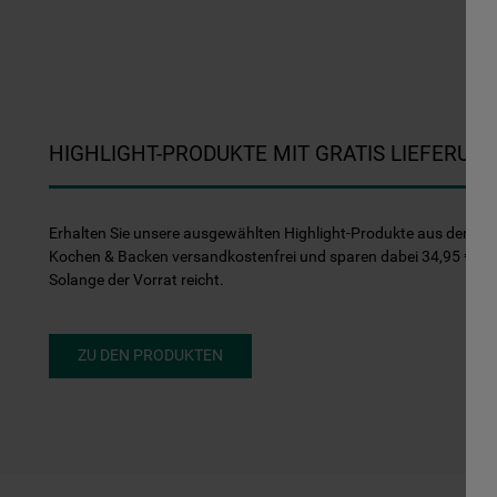
HIGHLIGHT-PRODUKTE MIT GRATIS LIEFERUN
Erhalten Sie unsere ausgewählten Highlight-Produkte aus den Be
Kochen & Backen versandkostenfrei und sparen dabei 34,95 €. Gi
Solange der Vorrat reicht.
ZU DEN PRODUKTEN