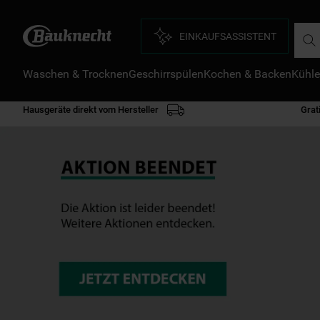
Such
EINKAUFSASSISTENT
Waschen & Trocknen
Geschirrspülen
Kochen & Backen
Kühle
D
1
.
Hausgeräte direkt vom Hersteller
Grat
2
.
3
.
4
.
5
.
6
.
7
.
8
.
9
.
1