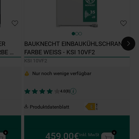
R 
BAUKNECHT EINBAUKÜHLSCHRANK: 
BE 
FARBE WEISS - KSI 10VF2
KSI 10VF2
Nur noch wenige verfügbar
4.0
(
8
)
Produktdatenblatt
459,00€
Inkl. MwSt