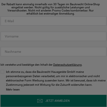
Der Rabatt kann einmalig innerhalb von 30 Tagen im Bauknecht Online-Shop
eingelöst werden. Nicht gültig für zusätzliche Leistungen und
Versandkosten. Nicht mit anderen Promo Codes kombinierbar. Nur
erhältlich bei erstmaliger Anmeldung.
G
reichen Waschen, Spülen, Kühlen,
lt auf ausgewählte Produkte.
Ich verstehe und bestätige den Inhalt der
Datenschutzerklärung
.
Ich stimme zu, dass die Bauknecht Hausgeräte GmbH meine
personenbezogenen Daten verarbeitet, um mir in elektronischer und nicht
elektronischer Form Werbung zusenden kann. Mir ist bewusst, dass ich meine
Zustimmung jederzeit mit Wirkung für die Zukunft widerrufen kann.
Mehr lesen
JETZT ANMELDEN