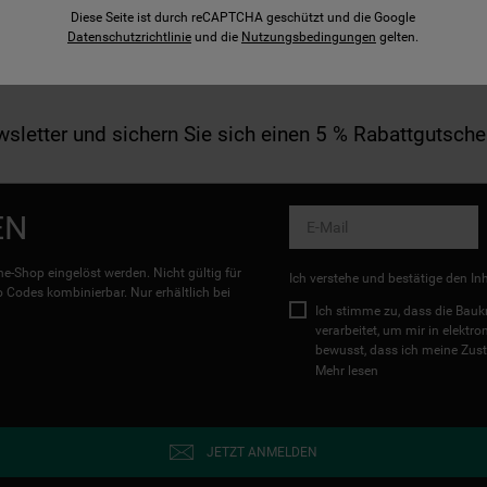
Diese Seite ist durch reCAPTCHA geschützt und die Google
Datenschutzrichtlinie
und die
Nutzungsbedingungen
gelten.
letter und sichern Sie sich einen 5 % Rabattgutsche
EN
e-Shop eingelöst werden. Nicht gültig für
Ich verstehe und bestätige den In
Codes kombinierbar. Nur erhältlich bei
Ich stimme zu, dass die Ba
verarbeitet, um mir in elektr
bewusst, dass ich meine Zust
Mehr lesen
JETZT ANMELDEN