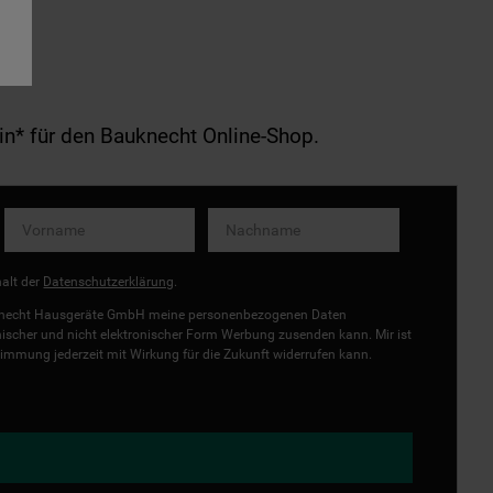
in* für den Bauknecht Online-Shop.
halt der
Datenschutzerklärung
.
uknecht Hausgeräte GmbH meine personenbezogenen Daten
onischer und nicht elektronischer Form Werbung zusenden kann. Mir ist
immung jederzeit mit Wirkung für die Zukunft widerrufen kann.