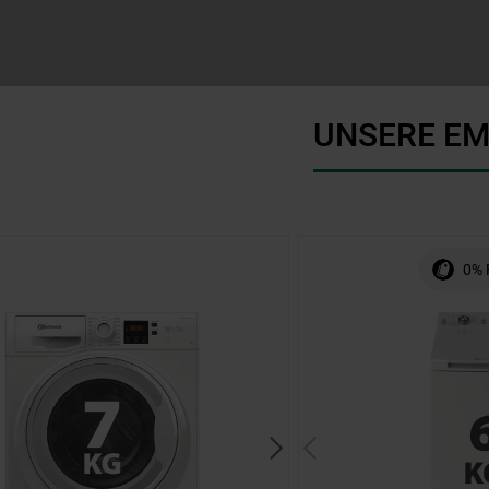
UNSERE EM
0% 