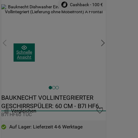
Cashback - 100 €
Schnelle
Ansicht
BAUKNECHT VOLLINTEGRIERTER 
GESCHIRRSPÜLER: 60 CM - B7I HF60 
Vergleichen
TUC
B7I HF60 TUC
Auf Lager: Lieferzeit 4-6 Werktage