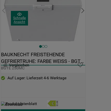
Schnelle
Ansicht
BAUKNECHT FREISTEHENDE 
GEFRIERTRUHE: FARBE WEISS - BGTE 
Vergleichen
250MC
BGTE 250MC
Auf Lager: Lieferzeit 4-6 Werktage
Produktdatenblatt