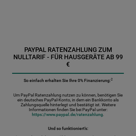
9
.
toplader
10
.
kühl-gefrierkombination freistehend
PAYPAL RATENZAHLUNG ZUM
NULLTARIF - FÜR HAUSGERÄTE AB 99
€
2
So einfach erhalten Sie Ihre 0% Finanzierung:
Um PayPal Ratenzahlung nutzen zu können, benötigen Sie
ein deutsches PayPal-Konto, in dem ein Bankkonto als
Zahlungsquelle hinterlegt und bestätigt ist. Weitere
Informationen finden Sie bei PayPal unter:
https://www.paypal.de/ratenzahlung
.
Und so funktioniert's: