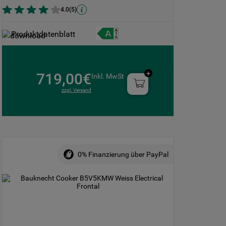
4.0
(
5
)
Produktdatenblatt
719,00€
Inkl. MwSt
zzgl. Versand
0% Finanzierung über PayPal