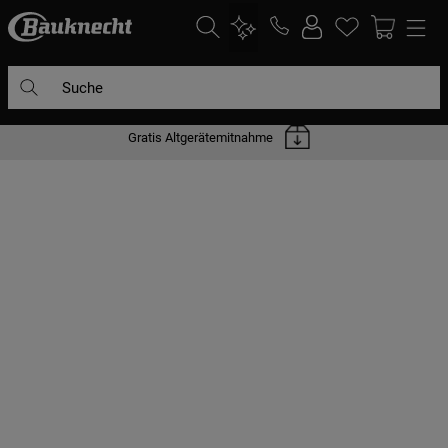
Suche
Gratis Altgerätemitnahme
DIE HÄUFIGSTEN SUCHANFRAGEN
1
.
waschmaschine
2
.
geschirrspülern
3
.
kühlgefrierkombination
4
.
bko
5
.
trockner
6
.
kühlschrank
7
.
gefrierschrank
8
.
mikrowelle