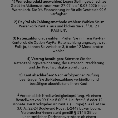
1) Wunschprodukt auswählen:
Legen Sie Ihr gewünschtes
Gerät im Aktionszeitraum vom 27.07. bis 10.08.2026 in den
Warenkorb. Die 0 % Finanzierung ist für alle Geräte ab 99 €
verfügbar.
2) PayPal als Zahlungsmethode wählen:
Wählen Sie im
Warenkorb PayPal aus und klicken Sie auf "JETZT
KAUFEN".
3) Ratenzahlung auswählen:
Prüfen Sie in Ihrem PayPal-
Konto, ob die Option PayPal Ratenzahlung angezeigt wird.
Falls ja, können Sie zwischen 3, 6 oder 12 Monatsraten
wählen.
4) Vertrag bestätigen:
Stimmen Sie der
Ratenzahlungsvereinbarung, der Datenschutzerklärung
und der Kreditwürdigkeitsprüfung zu.
5) Kauf abschließen:
Nach erfolgreicher Prüfung
beantragen Sie die Ratenzahlung verbindlich und
bestätigen abschließend Ihren Kauf.
2
Vorbehaltlich Kreditwürdigkeitsprüfung. Ab einem
Bestellwert von 99 € bis 5.000 €. Laufzeit 3, 6 oder 12
Monate. Der Kreditgeber ist PayPal (Europe) S.à r.l. et Cie,
S.C.A., 22-24 Boulevard Royal, L-2449 Luxembourg.
Verbraucher*innen steht gemäß § 514 BGB bei
unentgeltlichen Darlehensverträgen ab einem