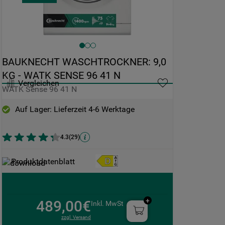
BAUKNECHT WASCHTROCKNER: 9,0 
KG - WATK SENSE 96 41 N
Vergleichen
WATK Sense 96 41 N
Auf Lager: Lieferzeit 4-6 Werktage
4.3
(
29
)
Produktdatenblatt
489,00€
Inkl. MwSt
zzgl. Versand