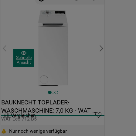
Schnelle
Ansicht
BAUKNECHT TOPLADER-
WASCHMASCHINE: 7,0 KG - WAT 
Vergleichen
ECO 712 B5
WAT Eco 712 B5
Nur noch wenige verfügbar