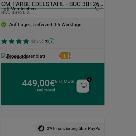
CM, FARBE EDELSTAHL - BUC 3B+26 
Vergleichen
X
BUC 3B+26 X
Auf Lager: Lieferzeit 4-6 Werktage
3.9
(
19
)
Produktdatenblatt
449,00€
Inkl. MwSt
zzgl. Versand
0% Finanzierung über PayPal