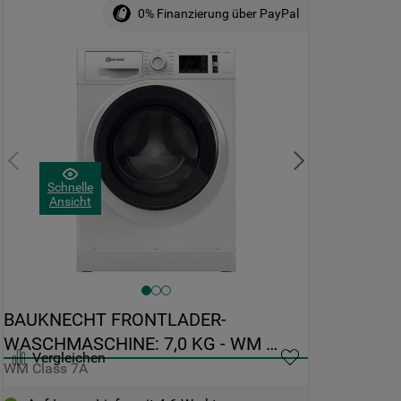
0% Finanzierung über PayPal
Schnelle
Ansicht
BAUKNECHT FRONTLADER-
WASCHMASCHINE: 7,0 KG - WM 
Vergleichen
CLASS 7A
WM Class 7A