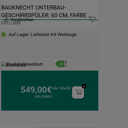
BAUKNECHT UNTERBAU-
GESCHIRRSPÜLER: 60 CM, FARBE 
Vergleichen
EDELSTAHL - BKO UBM
BKO UBM
Auf Lager: Lieferzeit 4-6 Werktage
Produktdatenblatt
549,00€
Inkl. MwSt
zzgl. Versand