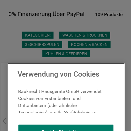
0% Finanzierung Über PayPal
109
Produkte
KATEGORIEN:
WASCHEN & TROCKNEN
GESCHIRRSPÜLEN
KOCHEN & BACKEN
KÜHLEN & GEFRIEREN
Verwendung von Cookies
0% Finanzierung über PayPal
Bauknecht Hausgeräte GmbH verwendet
Cookies von Erstanbietern und
Drittanbietern (oder ähnliche
Technologien), um Ihr Surf-Erlebnis zu
verbessern (unbedingt erforderliche
Cookies), um unser Publikum zu messen
Schnelle