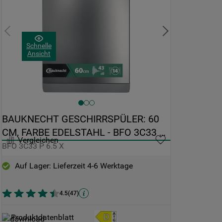
Schnelle
Ansicht
BAUKNECHT GESCHIRRSPÜLER: 60 
CM, FARBE EDELSTAHL - BFO 3C33 P 
Vergleichen
6.5 X
BFO 3C33 P 6.5 X
Auf Lager: Lieferzeit 4-6 Werktage
4.5
(
47
)
Produktdatenblatt