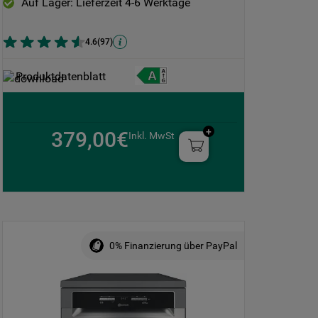
Auf Lager: Lieferzeit 4-6 Werktage
4.6
(
97
)
Produktdatenblatt
379,00€
Inkl. MwSt
0% Finanzierung über PayPal