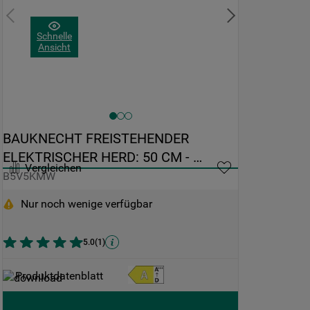
Schnelle
Ansicht
BAUKNECHT FREISTEHENDER 
ELEKTRISCHER HERD: 50 CM - 
Vergleichen
B5V5KMW
B5V5KMW
Nur noch wenige verfügbar
5.0
(
1
)
Produktdatenblatt