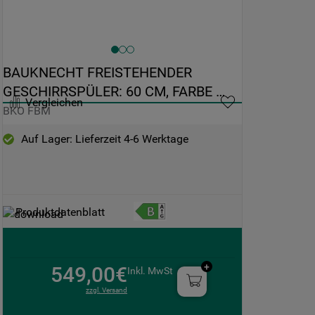
BAUKNECHT FREISTEHENDER 
GESCHIRRSPÜLER: 60 CM, FARBE 
Vergleichen
EDELSTAHL - BKO FBM
BKO FBM
Auf Lager: Lieferzeit 4-6 Werktage
Produktdatenblatt
549,00€
Inkl. MwSt
zzgl. Versand