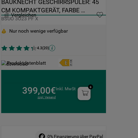
BAUKNECHT GESCHIRRSPÜLER: 45 
CM KOMPAKTGERÄT, FARBE 
Vergleichen
EDELSTAHL - BSUO 3O23 PF X
BSUO 3O23 PF X
Nur noch wenige verfügbar
4.3
(
20
)
Produktdatenblatt
399,00€
Inkl. MwSt
zzgl. Versand
0% Finanzierung über PayPal