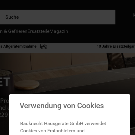
e
n & Gefrieren
IE HÄUFIGSTEN SUCHANFRAGEN
Ersatzteile
Magazin
waschmaschine
is Altgerätemitnahme
10 Jahre Ersatzteilgar
geschirrspülern
kühlgefrierkombination
bko
trockner
kühlschrank
gefrierschrank
Verwendung von Cookies
mikrowelle
Bauknecht Hausgeräte GmbH verwendet
toplader
Cookies von Erstanbietern und
0
.
gefriertruhe