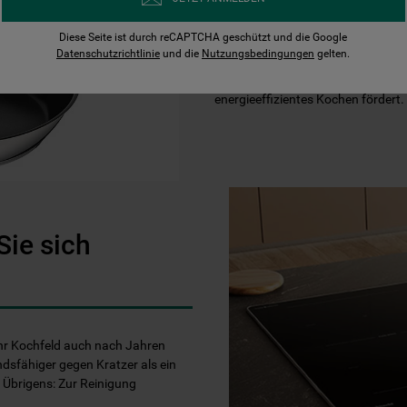
Diese Seite ist durch reCAPTCHA geschützt und die Google
Datenschutzrichtlinie
und die
Nutzungsbedingungen
gelten.
Sie erhalten eine Bratpfanne mit
Der TransTherm Boden sorgt für e
energieeffizientes Kochen fördert.
Sie sich
Ihr Kochfeld auch nach Jahren
ndsfähiger gegen Kratzer als ein
Übrigens: Zur Reinigung