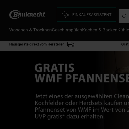
Such
EINKAUFSASSISTENT
Waschen & Trocknen
Geschirrspülen
Kochen & Backen
Kühle
D
1
.
Hausgeräte direkt vom Hersteller
Grat
2
.
3
.
4
.
5
.
6
.
7
.
8
.
9
.
1