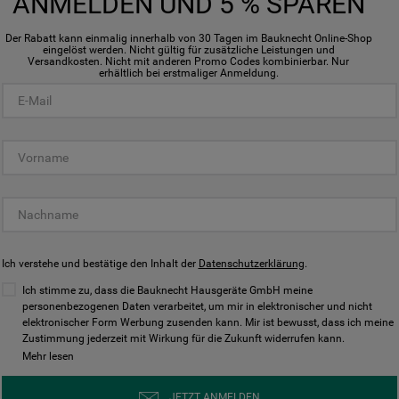
ANMELDEN UND 5 % SPAREN
von-cookies
Der Rabatt kann einmalig innerhalb von 30 Tagen im Bauknecht Online-Shop
eingelöst werden. Nicht gültig für zusätzliche Leistungen und
Versandkosten. Nicht mit anderen Promo Codes kombinierbar. Nur
erhältlich bei erstmaliger Anmeldung.
Ich verstehe und bestätige den Inhalt der
Datenschutzerklärung
.
Ich stimme zu, dass die Bauknecht Hausgeräte GmbH meine
personenbezogenen Daten verarbeitet, um mir in elektronischer und nicht
elektronischer Form Werbung zusenden kann. Mir ist bewusst, dass ich meine
WMF Pfannens
Zustimmung jederzeit mit Wirkung für die Zukunft widerrufen kann.
Mehr lesen
UVP
JETZT ANMELDEN