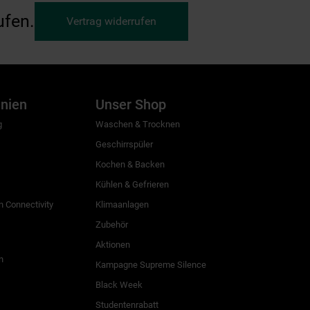
ufen.
Vertrag widerrufen
inien
Unser Shop
g
Waschen & Trocknen
Geschirrspüler
Kochen & Backen
Kühlen & Gefrieren
 Connectivity
Klimaanlagen
Zubehör
Aktionen
n
Kampagne Supreme Silence
Black Week
Studentenrabatt