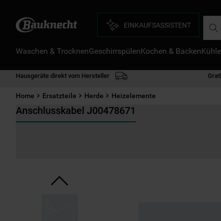
Such
EINKAUFSASSISTENT
Waschen & Trocknen
Geschirrspülen
Kochen & Backen
Kühle
D
1
.
Hausgeräte direkt vom Hersteller
Grat
2
.
Home
Ersatzteile
Herde
Heizelemente
3
.
Anschlusskabel J00478671
4
.
5
.
6
.
7
.
8
.
9
.
1