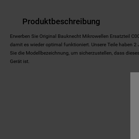
Produktbeschreibung
Erwerben Sie Original Bauknecht Mikrowellen Ersatzteil C0
damit es wieder optimal funktioniert. Unsere Teile haben 2 
Sie die Modellbezeichnung, um sicherzustellen, dass dieses E
Gerät ist.