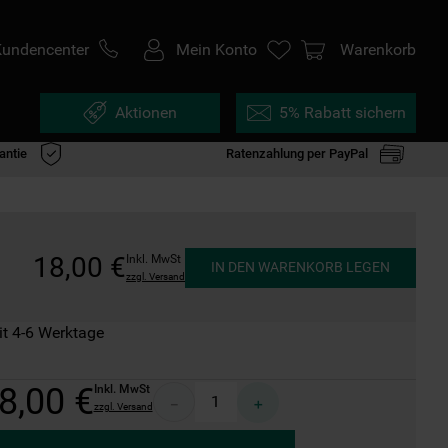
Kundencenter
Mein Konto
Warenkorb
Aktionen
5% Rabatt sichern
antie
Ratenzahlung per PayPal
18
,
00
€
Inkl. MwSt
IN DEN WARENKORB LEGEN
zzgl. Versand
it 4-6 Werktage
8
,
00
€
Inkl. MwSt
－
＋
zzgl. Versand