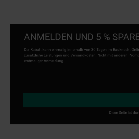
ANMELDEN UND 5 % SPAR
Der Rabatt kann einmalig innerhalb von 30 Tagen im Bauknecht Onlin
zusätzliche Leistungen und Versandkosten. Nicht mit anderen Promo 
erstmaliger Anmeldung.
Diese Seite ist d