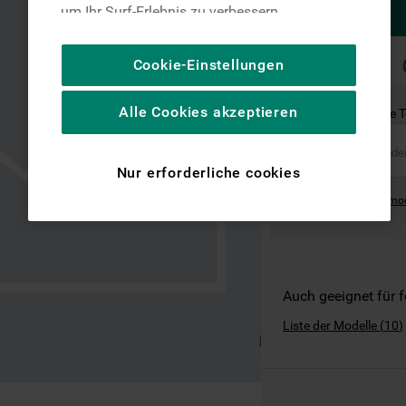
um Ihr Surf-Erlebnis zu verbessern
(unbedingt erforderliche Cookies), um unser
Publikum zu messen (Leistungs-Cookies),
SCHNELLE
Cookie-Einstellungen
LIEFERUNG
um die redaktionellen Inhalte der Website
basierend auf Ihrer Nutzung der Website zu
Alle Cookies akzeptieren
Ist dies das richtige 
personalisieren, die Funktionalität der
Website zu verbessern und Ihnen
spezifische Funktionen anzubieten
Nur erforderliche cookies
(Funktionelle-Cookies) und für
Where can I find the mo
personalisierte und nicht personalisierte
Werbung basierend auf Ihren
Gewohnheiten, Interaktionen mit unseren
Websites, Werbeanzeigen und Interessen
(einschließlich über Drittanbieter und auf
Auch geeignet für 
anderen Websites oder sozialen
Liste der Modelle
(
10
)
Plattformen, beispielsweise Google LLC –
weitere Informationen zu den
Datenschutzbestimmungen von Google
finden Sie hier: