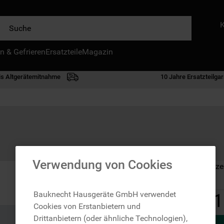
e
n & Gefrieren
IE HÄUFIGSTEN SUCHANFRAGEN
Ersatzteile
Magazin
waschmaschine
is Altgerätemitnahme
10 Jahre Ersatzteilgar
geschirrspülern
kühlgefrierkombination
bko
trockner
kühlschrank
Verwendung von Cookies
Auf Lager: Lieferze
gefrierschrank
mikrowelle
Bauknecht Hausgeräte GmbH verwendet
1
Cookies von Erstanbietern und
toplader
Drittanbietern (oder ähnliche Technologien),
0
.
gefriertruhe