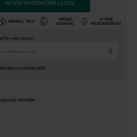
IN DEN WARENKORB LEGEN
GROSSE A
14 TAGE
ORIGINAL TEILE
USWAHL
RÜCKGABERECHT
Teil für mein Gerät?
del name or industrial code?
folgende Modelle