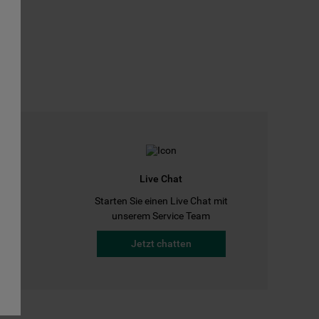
Live Chat
Starten Sie einen Live Chat mit
a
unserem Service Team
Jetzt chatten