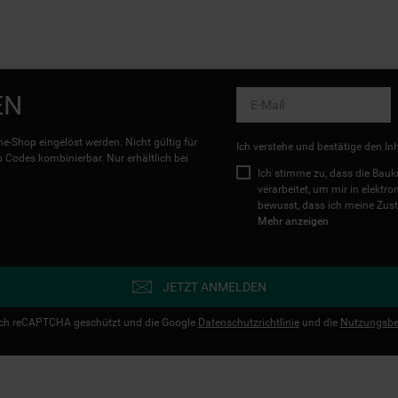
EN
e-Shop eingelöst werden. Nicht gültig für
Ich verstehe und bestätige den In
Codes kombinierbar. Nur erhältlich bei
Ich stimme zu, dass die Ba
verarbeitet, um mir in elektr
bewusst, dass ich meine Zust
Mehr anzeigen
JETZT ANMELDEN
urch reCAPTCHA geschützt und die Google
Datenschutzrichtlinie
und die
Nutzungsbe