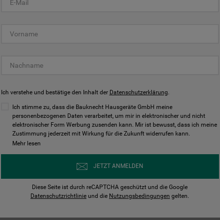
KUNDENCENTER
Ich verstehe und bestätige den Inhalt der
Datenschutzerklärung
.
Ich stimme zu, dass die Bauknecht Hausgeräte GmbH meine
personenbezogenen Daten verarbeitet, um mir in elektronischer und nicht
elektronischer Form Werbung zusenden kann. Mir ist bewusst, dass ich meine
Bedienungsanleitungen
Kontakt
Zustimmung jederzeit mit Wirkung für die Zukunft widerrufen kann.
ungen finden und herunterladen
Wir sind Mo - Sa für Sie d
Mehr lesen
Herunterladen
Jetzt anrufen
JETZT ANMELDEN
Diese Seite ist durch reCAPTCHA geschützt und die Google
Datenschutzrichtlinie
und die
Nutzungsbedingungen
gelten.