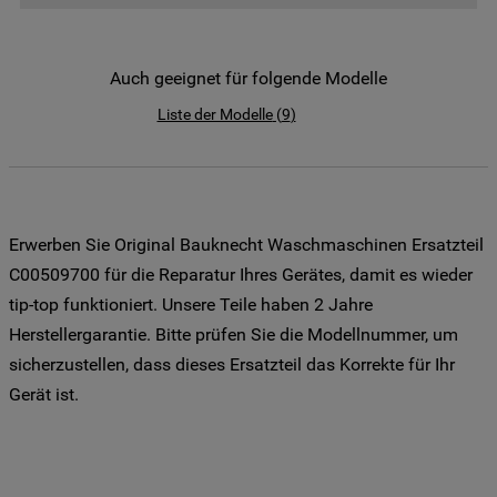
der Weitergabe Ihrer Daten an unsere
Drittanbieter für solche Zwecke zu. Wenn
Sie Ihre Präferenzen festlegen möchten,
Auch geeignet für folgende Modelle
klicken Sie auf die Schaltfläche "Cookie
Liste der Modelle
(
9
)
Einstellungen". Um unsere Cookie-Richtlinie
einzusehen klicken sie auf "Mehr
Informationen" . Wenn Sie auf "Nur
erforderliche Cookies" klicken, werden
lediglich unbedingt erforderliche Cookis
Erwerben Sie Original Bauknecht Waschmaschinen Ersatzteil
gesetzt. Mehr Informationen
C00509700 für die Reparatur Ihres Gerätes, damit es wieder
https://www.bauknecht.de/seiten/nutzung-
tip-top funktioniert. Unsere Teile haben 2 Jahre
von-cookies
Herstellergarantie. Bitte prüfen Sie die Modellnummer, um
sicherzustellen, dass dieses Ersatzteil das Korrekte für Ihr
Gerät ist.