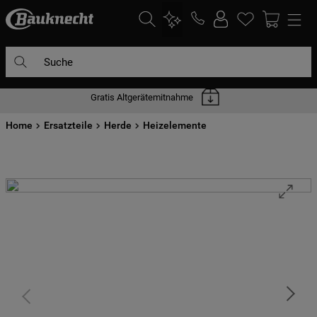
Suche
Gratis Altgerätemitnahme
DIE HÄUFIGSTEN SUCHANFRAGEN
Home
1
Ersatzteile
.
waschmaschine
Herde
Heizelemente
2
.
geschirrspülern
3
.
kühlgefrierkombination
4
.
bko
5
.
trockner
6
.
kühlschrank
7
.
mikrowelle
8
.
toplader