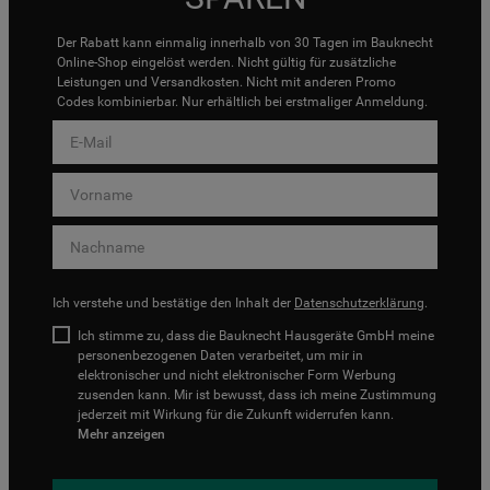
Der Rabatt kann einmalig innerhalb von 30 Tagen im Bauknecht
Online-Shop eingelöst werden. Nicht gültig für zusätzliche
Leistungen und Versandkosten. Nicht mit anderen Promo
Codes kombinierbar. Nur erhältlich bei erstmaliger Anmeldung.
Ich verstehe und bestätige den Inhalt der
Datenschutzerklärung
.
Ich stimme zu, dass die Bauknecht Hausgeräte GmbH meine
personenbezogenen Daten verarbeitet, um mir in
elektronischer und nicht elektronischer Form Werbung
zusenden kann. Mir ist bewusst, dass ich meine Zustimmung
jederzeit mit Wirkung für die Zukunft widerrufen kann.
Mehr anzeigen