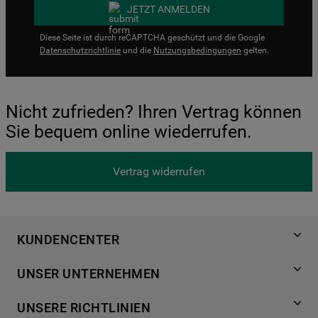
JETZT ANMELDEN
Diese Seite ist durch reCAPTCHA geschützt und die Google
Datenschutzrichtlinie
und die
Nutzungsbedingungen
gelten.
Nicht zufrieden? Ihren Vertrag können
Sie bequem online wiederrufen.
Vertrag widerrufen
KUNDENCENTER
Produktregistrierung
UNSER UNTERNEHMEN
Händlersuche
Über Bauknecht
Häufige Fragen
UNSERE RICHTLINIEN
Für Händler