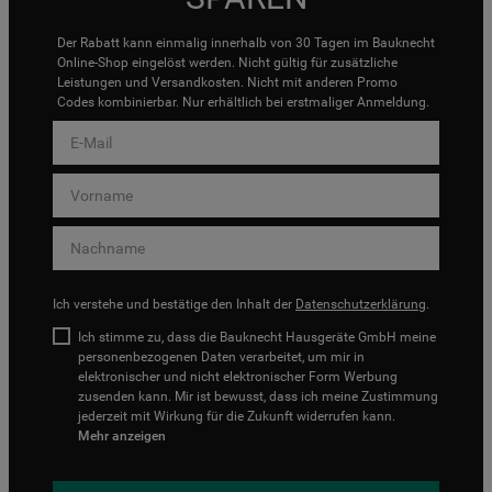
Der Rabatt kann einmalig innerhalb von 30 Tagen im Bauknecht
Online-Shop eingelöst werden. Nicht gültig für zusätzliche
Leistungen und Versandkosten. Nicht mit anderen Promo
Codes kombinierbar. Nur erhältlich bei erstmaliger Anmeldung.
Ich verstehe und bestätige den Inhalt der
Datenschutzerklärung
.
Ich stimme zu, dass die Bauknecht Hausgeräte GmbH meine
personenbezogenen Daten verarbeitet, um mir in
elektronischer und nicht elektronischer Form Werbung
zusenden kann. Mir ist bewusst, dass ich meine Zustimmung
jederzeit mit Wirkung für die Zukunft widerrufen kann.
Mehr anzeigen