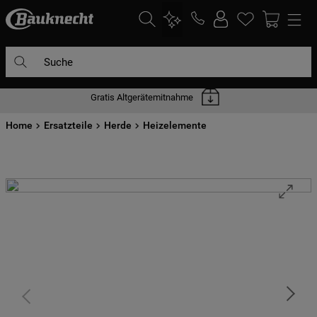
Suche
Gratis Altgerätemitnahme
DIE HÄUFIGSTEN SUCHANFRAGEN
Home
1
Ersatzteile
.
waschmaschine
Herde
Heizelemente
2
.
geschirrspülern
3
.
kühlgefrierkombination
4
.
bko
5
.
trockner
6
.
kühlschrank
7
.
gefrierschrank
8
.
mikrowelle