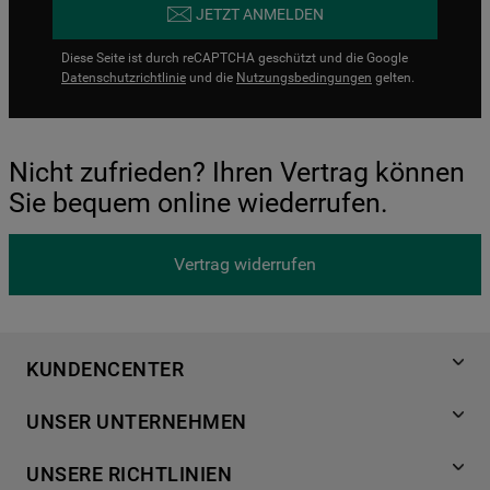
JETZT ANMELDEN
Diese Seite ist durch reCAPTCHA geschützt und die Google
Datenschutzrichtlinie
und die
Nutzungsbedingungen
gelten.
Nicht zufrieden? Ihren Vertrag können
Sie bequem online wiederrufen.
Vertrag widerrufen
KUNDENCENTER
Produktregistrierung
UNSER UNTERNEHMEN
Händlersuche
Über Bauknecht
Häufige Fragen
UNSERE RICHTLINIEN
Für Händler