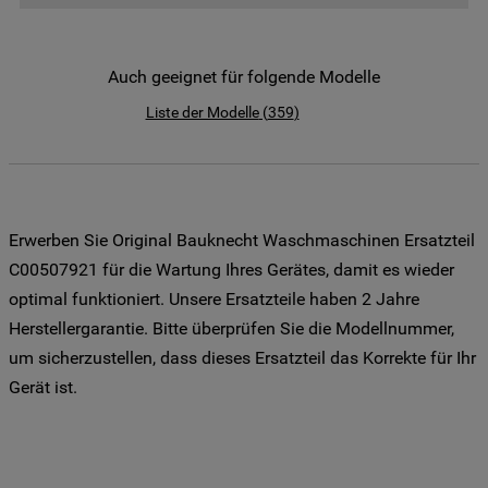
der Weitergabe Ihrer Daten an unsere
Drittanbieter für solche Zwecke zu. Wenn
Sie Ihre Präferenzen festlegen möchten,
Auch geeignet für folgende Modelle
klicken Sie auf die Schaltfläche "Cookie
Liste der Modelle
(
359
)
Einstellungen". Um unsere Cookie-Richtlinie
einzusehen klicken sie auf "Mehr
Informationen" . Wenn Sie auf "Nur
erforderliche Cookies" klicken, werden
lediglich unbedingt erforderliche Cookis
Erwerben Sie Original Bauknecht Waschmaschinen Ersatzteil
gesetzt. Mehr Informationen
C00507921 für die Wartung Ihres Gerätes, damit es wieder
https://www.bauknecht.de/seiten/nutzung-
optimal funktioniert. Unsere Ersatzteile haben 2 Jahre
von-cookies
Herstellergarantie. Bitte überprüfen Sie die Modellnummer,
um sicherzustellen, dass dieses Ersatzteil das Korrekte für Ihr
Gerät ist.