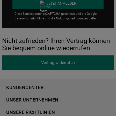
JETZT ANMELDEN
Diese Seite ist durch reCAPTCHA geschützt und die Google
Datenschutzrichtlinie
und die
Nutzungsbedingungen
gelten.
Nicht zufrieden? Ihren Vertrag können
Sie bequem online wiederrufen.
Vertrag widerrufen
KUNDENCENTER
Produktregistrierung
UNSER UNTERNEHMEN
Händlersuche
Über Bauknecht
Häufige Fragen
UNSERE RICHTLINIEN
Für Händler