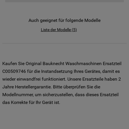
der Weitergabe Ihrer Daten an unsere
Drittanbieter für solche Zwecke zu. Wenn
Sie Ihre Präferenzen festlegen möchten,
Auch geeignet für folgende Modelle
klicken Sie auf die Schaltfläche "Cookie
Liste der Modelle
(
5
)
Einstellungen". Um unsere Cookie-Richtlinie
einzusehen klicken sie auf "Mehr
Informationen" . Wenn Sie auf "Nur
erforderliche Cookies" klicken, werden
lediglich unbedingt erforderliche Cookis
Kaufen Sie Original Bauknecht Waschmaschinen Ersatzteil
gesetzt. Mehr Informationen
C00509746 für die Instandsetzung Ihres Gerätes, damit es
https://www.bauknecht.de/seiten/nutzung-
wieder einwandfrei funktioniert. Unsere Ersatzteile haben 2
von-cookies
Jahre Herstellergarantie. Bitte überprüfen Sie die
Modellnummer, um sicherzustellen, dass dieses Ersatzteil
das Korrekte für Ihr Gerät ist.