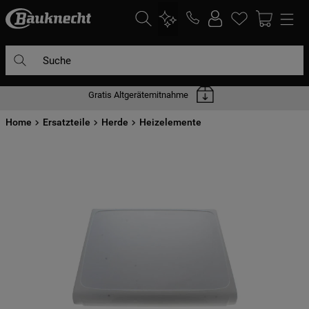
Suche
Gratis Altgerätemitnahme
DIE HÄUFIGSTEN SUCHANFRAGEN
Home
1
Ersatzteile
.
waschmaschine
Herde
Heizelemente
2
.
geschirrspülern
3
.
kühlgefrierkombination
4
.
bko
5
.
trockner
6
.
kühlschrank
7
.
gefrierschrank
8
.
mikrowelle