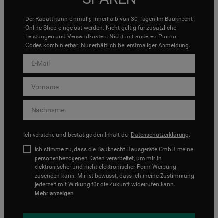
Der Rabatt kann einmalig innerhalb von 30 Tagen im Bauknecht
Online-Shop eingelöst werden. Nicht gültig für zusätzliche
Leistungen und Versandkosten. Nicht mit anderen Promo
Codes kombinierbar. Nur erhältlich bei erstmaliger Anmeldung.
Ich verstehe und bestätige den Inhalt der
Datenschutzerklärung
.
Ich stimme zu, dass die Bauknecht Hausgeräte GmbH meine
personenbezogenen Daten verarbeitet, um mir in
elektronischer und nicht elektronischer Form Werbung
zusenden kann. Mir ist bewusst, dass ich meine Zustimmung
jederzeit mit Wirkung für die Zukunft widerrufen kann.
Mehr anzeigen