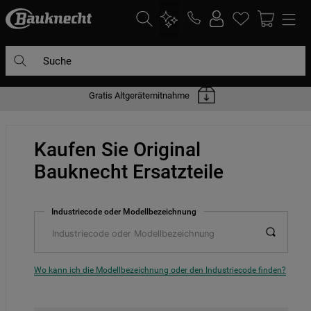
Suche
Gratis Altgerätemitnahme
DIE HÄUFIGSTEN SUCHANFRAGEN
1
.
waschmaschine
Kaufen Sie Original
2
.
geschirrspülern
Bauknecht Ersatzteile
3
.
kühlgefrierkombination
4
.
bko
Industriecode oder Modellbezeichnung
5
.
trockner
6
.
kühlschrank
7
.
gefrierschrank
Wo kann ich die Modellbezeichnung oder den Industriecode finden?
8
.
mikrowelle