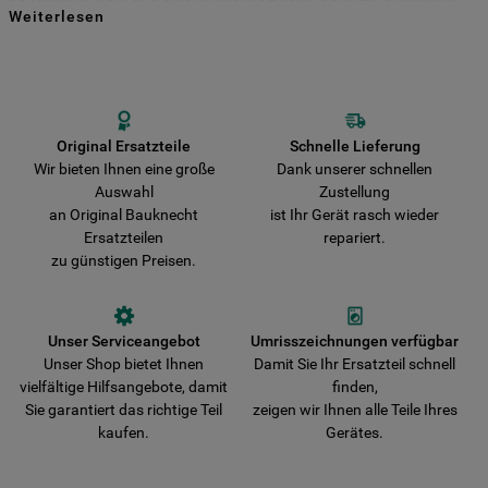
Weiterlesen
für viele Jahre zu gewährleisten. Kaufen Sie Ihre Bauknecht
Indem Sie auf die Schaltfläche "Alle
Ersatzteile direkt bei uns und entscheiden Sie sich für Haltbarkeit und
Sicherheit! Vermeiden Sie das Risiko, dass Ihr Gerät durch nicht
Cookies akzeptieren" klicken, stimmen Sie
originale Teile beschädigt wird. Wir liefern Ihre Bestellung schnell aus
der Verwendung all unserer Cookies und
und verkürzen damit die Wartezeit bis zur vollständigen
der Weitergabe Ihrer Daten an unsere
Wiederherstellung der Funktionsfähigkeit Ihres Gerätes.
Drittanbieter für solche Zwecke zu. Wenn
Original Ersatzteile
Schnelle Lieferung
Wir bieten Ihnen eine große
Dank unserer schnellen
Sie Ihre Präferenzen festlegen möchten,
Auswahl
Zustellung
klicken Sie auf die Schaltfläche "Cookie
an Original Bauknecht
ist Ihr Gerät rasch wieder
Einstellungen". Um unsere Cookie-Richtlinie
Ersatzteilen
repariert.
einzusehen klicken sie auf "Mehr
zu günstigen Preisen.
Informationen" . Wenn Sie auf "Nur
erforderliche Cookies" klicken, werden
lediglich unbedingt erforderliche Cookis
Unser Serviceangebot
Umrisszeichnungen verfügbar
gesetzt. Mehr Informationen
Unser Shop bietet Ihnen
Damit Sie Ihr Ersatzteil schnell
https://www.bauknecht.de/seiten/nutzung-
vielfältige Hilfsangebote, damit
finden,
von-cookies
Sie garantiert das richtige Teil
zeigen wir Ihnen alle Teile Ihres
kaufen.
Gerätes.