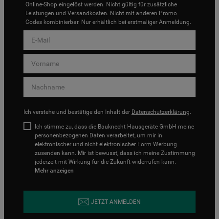
Online-Shop eingelöst werden. Nicht gültig für zusätzliche
Leistungen und Versandkosten. Nicht mit anderen Promo
Codes kombinierbar. Nur erhältlich bei erstmaliger Anmeldung.
Ich verstehe und bestätige den Inhalt der
Datenschutzerklärung
.
Ich stimme zu, dass die Bauknecht Hausgeräte GmbH meine
personenbezogenen Daten verarbeitet, um mir in
elektronischer und nicht elektronischer Form Werbung
zusenden kann. Mir ist bewusst, dass ich meine Zustimmung
jederzeit mit Wirkung für die Zukunft widerrufen kann.
Mehr anzeigen
JETZT ANMELDEN