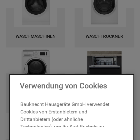
und finden Sie ganz leicht die spezifischen Ersatztele für Ihr Gerät. Wir
bieten Ihnen eine schnelle Lieferung und darüber hinaus 2 Jahre
Garantie auf das bestellte Ersatzteil. Entscheiden Sie sich für Original
Bauknecht Ersatzteile, damit Ihr Gerät wieder zuverlässig funktioniert!
WASCHMASCHINEN
WASCHTROCKNER
Verwendung von Cookies
TROCKNER
GESCHIRRSPÜLER
Bauknecht Hausgeräte GmbH verwendet
Cookies von Erstanbietern und
Drittanbietern (oder ähnliche
Technologien), um Ihr Surf-Erlebnis zu
verbessern (unbedingt erforderliche