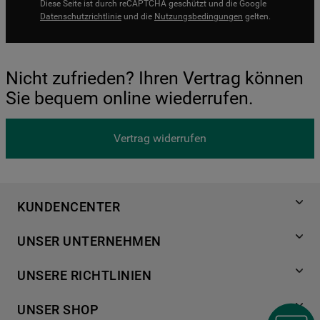
Diese Seite ist durch reCAPTCHA geschützt und die Google
Datenschutzrichtlinie
und die
Nutzungsbedingungen
gelten.
Nicht zufrieden? Ihren Vertrag können
Sie bequem online wiederrufen.
Vertrag widerrufen
KUNDENCENTER
Produktregistrierung
UNSER UNTERNEHMEN
Händlersuche
Über Bauknecht
Häufige Fragen
UNSERE RICHTLINIEN
Für Händler
Kundendienst
Datenschutzerklärung
Karriere
UNSER SHOP
Kontakt
Cookies