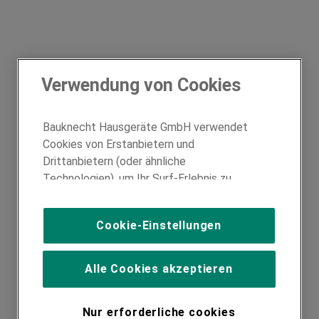
Verwendung von Cookies
Bauknecht Hausgeräte GmbH verwendet
Cookies von Erstanbietern und
Drittanbietern (oder ähnliche
Technologien), um Ihr Surf-Erlebnis zu
verbessern (unbedingt erforderliche
Cookies), um unser Publikum zu messen
Cookie-Einstellungen
(Leistungs-Cookies), um die redaktionellen
Inhalte der Website basierend auf Ihrer
Nutzung der Website zu personalisieren,
Alle Cookies akzeptieren
die Funktionalität der Website zu
verbessern und Ihnen spezifische
Nur erforderliche cookies
Funktionen anzubieten (Funktionelle-