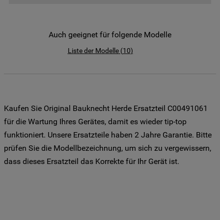
der Weitergabe Ihrer Daten an unsere
Drittanbieter für solche Zwecke zu. Wenn
Sie Ihre Präferenzen festlegen möchten,
Auch geeignet für folgende Modelle
klicken Sie auf die Schaltfläche "Cookie
Liste der Modelle
(
10
)
Einstellungen". Um unsere Cookie-Richtlinie
einzusehen klicken sie auf "Mehr
Informationen" . Wenn Sie auf "Nur
erforderliche Cookies" klicken, werden
lediglich unbedingt erforderliche Cookis
Kaufen Sie Original Bauknecht Herde Ersatzteil C00491061
gesetzt. Mehr Informationen
für die Wartung Ihres Gerätes, damit es wieder tip-top
https://www.bauknecht.de/seiten/nutzung-
funktioniert. Unsere Ersatzteile haben 2 Jahre Garantie. Bitte
von-cookies
prüfen Sie die Modellbezeichnung, um sich zu vergewissern,
dass dieses Ersatzteil das Korrekte für Ihr Gerät ist.