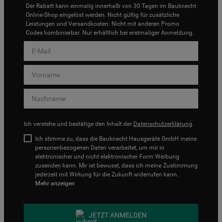
Der Rabatt kann einmalig innerhalb von 30 Tagen im Bauknecht
Online-Shop eingelöst werden. Nicht gültig für zusätzliche
Leistungen und Versandkosten. Nicht mit anderen Promo
Codes kombinierbar. Nur erhältlich bei erstmaliger Anmeldung.
Ich verstehe und bestätige den Inhalt der
Datenschutzerklärung
.
Ich stimme zu, dass die Bauknecht Hausgeräte GmbH meine
personenbezogenen Daten verarbeitet, um mir in
elektronischer und nicht elektronischer Form Werbung
zusenden kann. Mir ist bewusst, dass ich meine Zustimmung
jederzeit mit Wirkung für die Zukunft widerrufen kann.
Mehr anzeigen
JETZT ANMELDEN