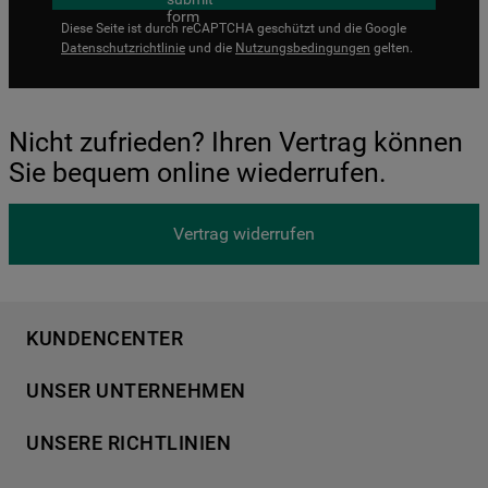
Diese Seite ist durch reCAPTCHA geschützt und die Google
Datenschutzrichtlinie
und die
Nutzungsbedingungen
gelten.
Nicht zufrieden? Ihren Vertrag können
Sie bequem online wiederrufen.
Vertrag widerrufen
KUNDENCENTER
Produktregistrierung
UNSER UNTERNEHMEN
Händlersuche
Über Bauknecht
Häufige Fragen
UNSERE RICHTLINIEN
Für Händler
Kundendienst
Datenschutzerklärung
Karriere