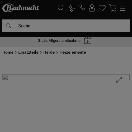
Suche
Gratis Altgerätemitnahme
DIE HÄUFIGSTEN SUCHANFRAGEN
Home
1
Ersatzteile
.
waschmaschine
Herde
Heizelemente
2
.
geschirrspülern
3
.
kühlgefrierkombination
4
.
bko
5
.
trockner
6
.
kühlschrank
7
.
gefrierschrank
8
.
mikrowelle