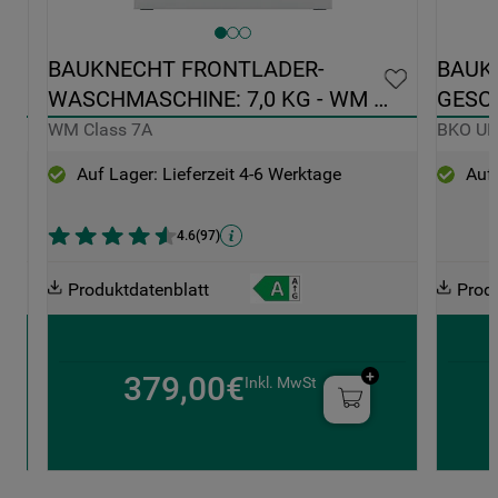
0 
BAUKNECHT FRONTLADER-
BAUK
WASCHMASCHINE: 7,0 KG - WM 
GESCH
CLASS 7A
EDELS
WM Class 7A
BKO U
Auf Lager: Lieferzeit 4-6 Werktage
Auf 
4.6
(
97
)
Produktdatenblatt
Prod
379,00€
Inkl. MwSt