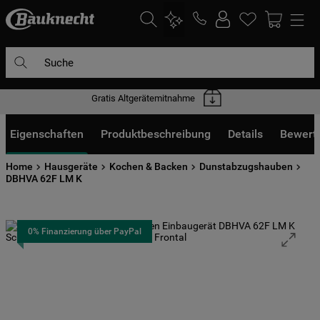
Suche
Gratis Altgerätemitnahme
DIE HÄUFIGSTEN SUCHANFRAGEN
1
.
waschmaschine
Eigenschaften
Produktbeschreibung
Details
Bewert
2
.
geschirrspülern
Home
Hausgeräte
Kochen & Backen
Dunstabzugshauben
3
.
kühlgefrierkombination
DBHVA 62F LM K
4
.
bko
5
.
trockner
0% Finanzierung über PayPal
6
.
kühlschrank
7
.
gefrierschrank
8
.
mikrowelle