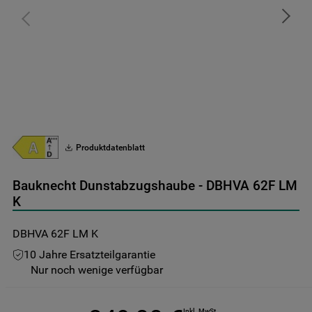
9
.
toplader
10
.
gefriertruhe
Produktdatenblatt
Bauknecht Dunstabzugshaube - DBHVA 62F LM
K
DBHVA 62F LM K
10 Jahre Ersatzteilgarantie
Nur noch wenige verfügbar
Inkl. MwSt