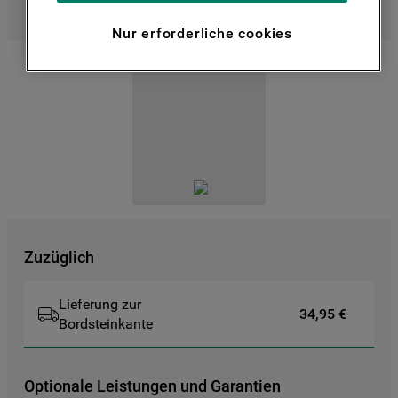
verbessern und Ihnen spezifische
Optimale Leistung
Nur erforderliche cookies
Funktionen anzubieten (Funktionelle-
Cookies) und für personalisierte und nicht
personalisierte Werbung basierend auf
Ihren Gewohnheiten, Interaktionen mit
unseren Websites, Werbeanzeigen und
Interessen (einschließlich über Drittanbieter
und auf anderen Websites oder sozialen
Plattformen, beispielsweise Google LLC –
weitere Informationen zu den
Datenschutzbestimmungen von Google
finden Sie hier:
Zuzüglich
https://business.safety.google/privacy/
(Profiling- und Marketing-Cookies).
Lieferung zur
34,95 €
Bordsteinkante
Indem Sie auf die Schaltfläche "Alle
Cookies akzeptieren" klicken, stimmen Sie
der Verwendung all unserer Cookies und
Optionale Leistungen und Garantien