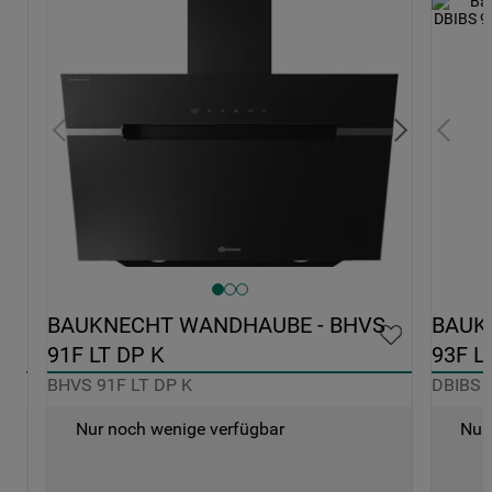
 
BAUKNECHT WANDHAUBE - BHVS 
BAUK
91F LT DP K
93F L
BHVS 91F LT DP K
DBIBS 
Nur noch wenige verfügbar
Nur