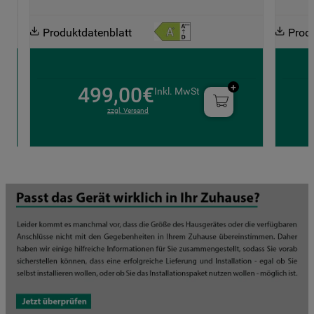
Produktdatenblatt
Prod
499,00€
Inkl. MwSt
zzgl. Versand