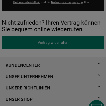
Datenschutzrichtlinie
und die
Nutzungsbedingungen
gelten.
Nicht zufrieden? Ihren Vertrag können
Sie bequem online wiederrufen.
Vertrag widerrufen
KUNDENCENTER
Produktregistrierung
UNSER UNTERNEHMEN
Händlersuche
Über Bauknecht
Häufige Fragen
UNSERE RICHTLINIEN
Für Händler
Kundendienst
Datenschutzerklärung
Karriere
UNSER SHOP
Kontakt
Cookies
Presse