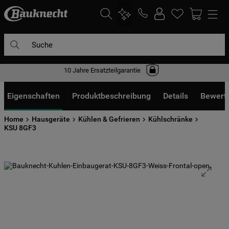
Suche
10 Jahre Ersatzteilgarantie
DIE HÄUFIGSTEN SUCHANFRAGEN
1
.
waschmaschine
Eigenschaften
Produktbeschreibung
Details
Bewert
2
.
geschirrspülern
Home
Hausgeräte
Kühlen & Gefrieren
Kühlschränke
3
.
kühlgefrierkombination
KSU 8GF3
4
.
bko
5
.
trockner
6
.
kühlschrank
7
.
gefrierschrank
8
.
mikrowelle