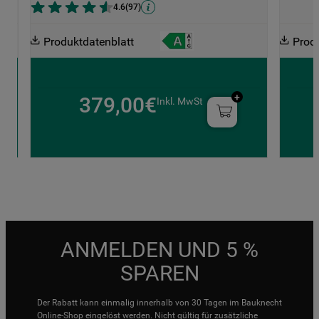
4.6
(
97
)
Produktdatenblatt
Prod
379,00€
Inkl. MwSt
ANMELDEN UND 5 %
SPAREN
Der Rabatt kann einmalig innerhalb von 30 Tagen im Bauknecht
Online-Shop eingelöst werden. Nicht gültig für zusätzliche