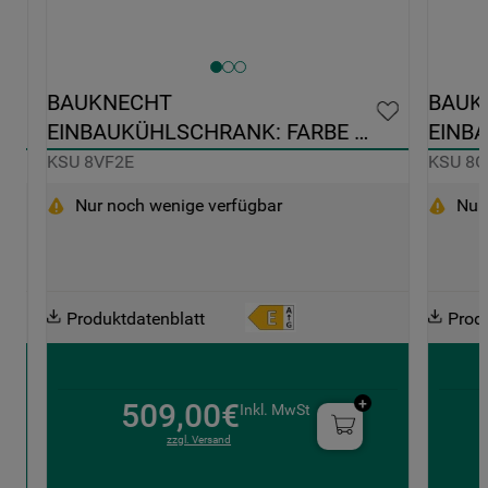
BAUKNECHT 
BAUK
EINBAUKÜHLSCHRANK: FARBE 
EINB
WEISS - KSU 8VF2E
WEISS
KSU 8VF2E
KSU 8G
Nur noch wenige verfügbar
Nur
Produktdatenblatt
Prod
509,00€
Inkl. MwSt
zzgl. Versand