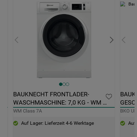
0 
BAUKNECHT FRONTLADER-
BAUK
WASCHMASCHINE: 7,0 KG - WM 
GESCH
CLASS 7A
EDELS
WM Class 7A
BKO U
Auf Lager: Lieferzeit 4-6 Werktage
Auf 