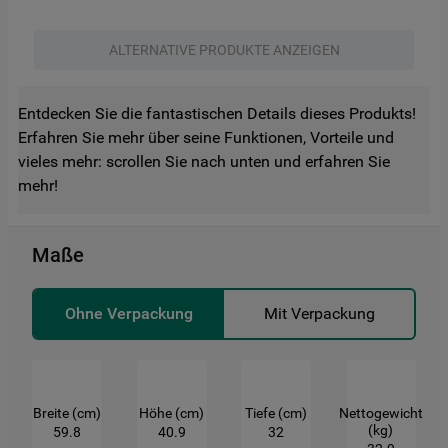
Ihren Gewohnheiten, Interaktionen mit
unseren Websites, Werbeanzeigen und
ALTERNATIVE PRODUKTE ANZEIGEN
Interessen (einschließlich über Drittanbieter
und auf anderen Websites oder sozialen
Plattformen, beispielsweise Google LLC –
Entdecken Sie die fantastischen Details dieses Produkts!
weitere Informationen zu den
Erfahren Sie mehr über seine Funktionen, Vorteile und
Datenschutzbestimmungen von Google
vieles mehr: scrollen Sie nach unten und erfahren Sie
finden Sie hier:
mehr!
https://business.safety.google/privacy/
(Profiling- und Marketing-Cookies).
Maße
Indem Sie auf die Schaltfläche "Alle
Cookies akzeptieren" klicken, stimmen Sie
Ohne Verpackung
Mit Verpackung
der Verwendung all unserer Cookies und
der Weitergabe Ihrer Daten an unsere
Drittanbieter für solche Zwecke zu. Wenn
Sie Ihre Präferenzen festlegen möchten,
Breite (cm)
Höhe (cm)
Tiefe (cm)
Nettogewicht
klicken Sie auf die Schaltfläche "Cookie
(kg)
59.8
40.9
32
Einstellungen". Um unsere Cookie-Richtlinie