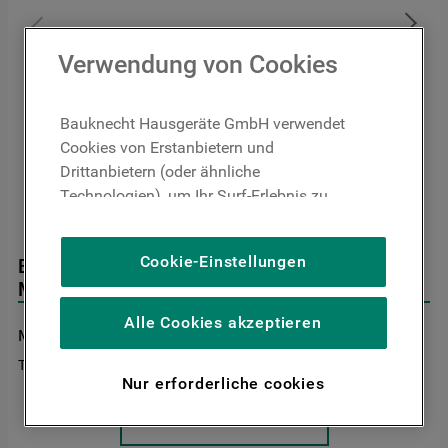
9
.
toplader
10
.
kühl-gefrierkombination freistehend
Verwendung von Cookies
Bauknecht Hausgeräte GmbH verwendet
Cookies von Erstanbietern und
Drittanbietern (oder ähnliche
Technologien), um Ihr Surf-Erlebnis zu
verbessern (unbedingt erforderliche
Cookies), um unser Publikum zu messen
Cookie-Einstellungen
Bauknecht Einbaumikrowelle: Farbe Edelstahl -
(Leistungs-Cookies), um die redaktionellen
MHC 8812 PT
Inhalte der Website basierend auf Ihrer
Nutzung der Website zu personalisieren,
Alle Cookies akzeptieren
MHC 8812 PT
3.0
(
1
)
die Funktionalität der Website zu
verbessern und Ihnen spezifische
The product is no longer in the catalog
Nur erforderliche cookies
Funktionen anzubieten (Funktionelle-
Cookies) und für personalisierte und nicht
Buy through our partners
personalisierte Werbung basierend auf