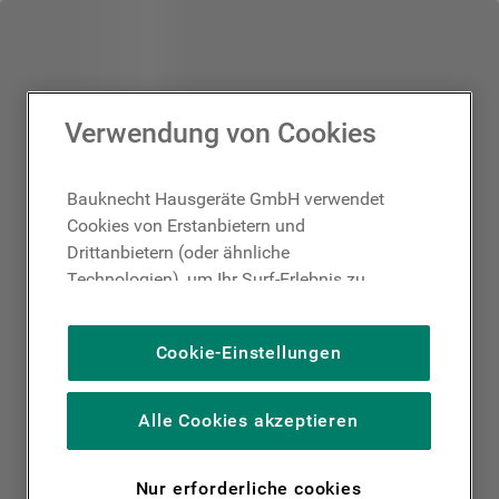
Verwendung von Cookies
Bauknecht Hausgeräte GmbH verwendet
Cookies von Erstanbietern und
Drittanbietern (oder ähnliche
Technologien), um Ihr Surf-Erlebnis zu
verbessern (unbedingt erforderliche
Cookies), um unser Publikum zu messen
Cookie-Einstellungen
(Leistungs-Cookies), um die redaktionellen
Inhalte der Website basierend auf Ihrer
Nutzung der Website zu personalisieren,
Alle Cookies akzeptieren
die Funktionalität der Website zu
verbessern und Ihnen spezifische
Nur erforderliche cookies
Funktionen anzubieten (Funktionelle-