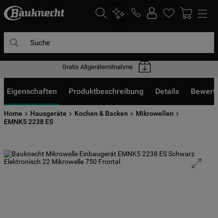
Suche
10 Jahre Ersatzteilgarantie
DIE HÄUFIGSTEN SUCHANFRAGEN
1
.
waschmaschine
Eigenschaften
Produktbeschreibung
Details
Bewert
2
.
geschirrspülern
Home
Hausgeräte
Kochen & Backen
Mikrowellen
3
.
kühlgefrierkombination
EMNK5 2238 ES
4
.
bko
5
.
trockner
6
.
kühlschrank
7
.
gefrierschrank
8
.
mikrowelle