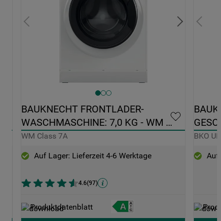
0 
BAUKNECHT FRONTLADER-
BAUK
WASCHMASCHINE: 7,0 KG - WM 
GESCH
CLASS 7A
EDELS
WM Class 7A
BKO U
Auf Lager: Lieferzeit 4-6 Werktage
Auf 
4.6
(
97
)
Produktdatenblatt
Prod