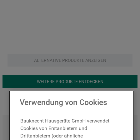
ALTERNATIVE PRODUKTE ANZEIGEN
WEITERE PRODUKTE ENTDECKEN
Verwendung von Cookies
Handler finden
Dampfgarfunktion
Bauknecht Hausgeräte GmbH verwendet
4 Leistungsstufen
Cookies von Erstanbietern und
Drittanbietern (oder ähnliche
RapidDefrost Auftaufunktion