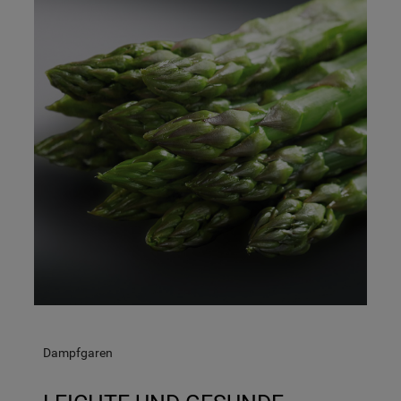
https://business.safety.google/privacy/
(Profiling- und Marketing-Cookies).
Indem Sie auf die Schaltfläche "Alle
Cookies akzeptieren" klicken, stimmen Sie
der Verwendung all unserer Cookies und
der Weitergabe Ihrer Daten an unsere
Drittanbieter für solche Zwecke zu. Wenn
Sie Ihre Präferenzen festlegen möchten,
klicken Sie auf die Schaltfläche "Cookie
Einstellungen". Um unsere Cookie-Richtlinie
einzusehen klicken sie auf "Mehr
Informationen" . Wenn Sie auf "Nur
erforderliche Cookies" klicken, werden
lediglich unbedingt erforderliche Cookis
gesetzt. Mehr Informationen
Dampfgaren
https://www.bauknecht.de/seiten/nutzung-
von-cookies