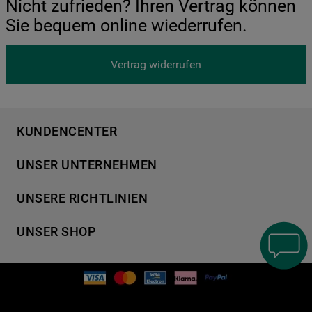
Nicht zufrieden? Ihren Vertrag können
Sie bequem online wiederrufen.
Vertrag widerrufen
KUNDENCENTER
Produktregistrierung
UNSER UNTERNEHMEN
Händlersuche
Über Bauknecht
Häufige Fragen
UNSERE RICHTLINIEN
Für Händler
Kundendienst
Datenschutzerklärung
Karriere
UNSER SHOP
Kontakt
Cookies
Presse
Bedienungsanleitungen
Impressum
Waschen & Trocknen
Ersatzteile
AGB
Geschirrspüler
Garantien
Verhaltenskodex
Kochen & Backen