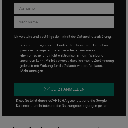
Ich verstehe und bestätige den Inhalt der
Datenschutzerklärung
.
Ich stimme zu, dass die Bauknecht Hausgeräte GmbH meine
personenbezogenen Daten verarbeitet, um mir in
elektronischer und nicht elektronischer Form Werbung
zusenden kann. Mir ist bewusst, dass ich meine Zustimmung
jederzeit mit Wirkung für die Zukunft widerrufen kann.
Mehr anzeigen
JETZT ANMELDEN
Diese Seite ist durch reCAPTCHA geschützt und die Google
Datenschutzrichtlinie
und die
Nutzungsbedingungen
gelten.