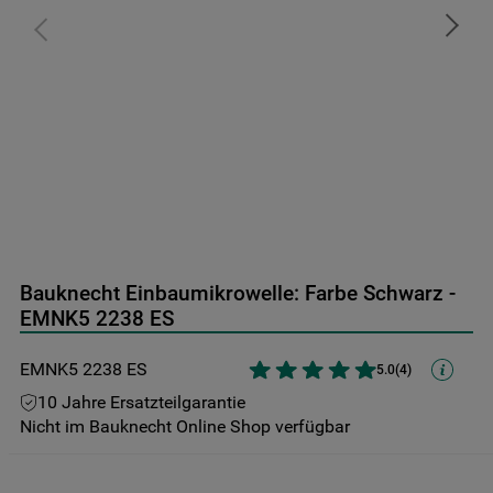
9
.
toplader
10
.
kühl-gefrierkombination freistehend
Bauknecht Einbaumikrowelle: Farbe Schwarz -
EMNK5 2238 ES
EMNK5 2238 ES
5.0
(
4
)
10 Jahre Ersatzteilgarantie
Nicht im Bauknecht Online Shop verfügbar