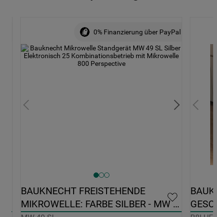
yPal
0% Finanzierung über PayPal
BAUKNECHT FREISTEHENDE 
BAUK
MIKROWELLE: FARBE SILBER - MW 
GESCH