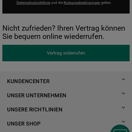
Datenschutzrichtlinie
und die
Nutzungsbedingungen
gelten.
Nicht zufrieden? Ihren Vertrag können
Sie bequem online wiederrufen.
Vertrag widerrufen
KUNDENCENTER
Produktregistrierung
UNSER UNTERNEHMEN
Händlersuche
Über Bauknecht
Häufige Fragen
UNSERE RICHTLINIEN
Für Händler
Kundendienst
Datenschutzerklärung
Karriere
UNSER SHOP
Kontakt
Cookies
Presse