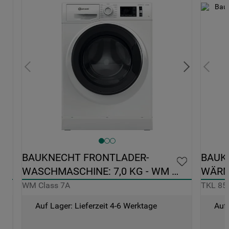
-
BAUKNECHT 
- WM 
WÄRMEPUMPENTROCKNER: 
FREISTEHEND, 8,0 KG - TKL 85C WBS
TKL 85C WBS
tage
Auf Lager: Lieferzeit 4-6 Werktage