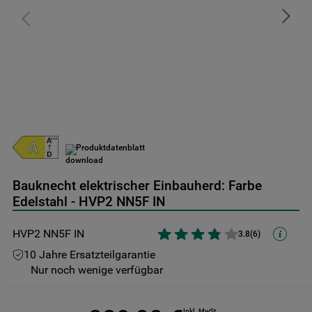
9
.
toplader
10
.
kühl-gefrierkombination freistehend
Produktdatenblatt
Bauknecht elektrischer Einbauherd: Farbe
Edelstahl - HVP2 NN5F IN
HVP2 NN5F IN
3.8
(
6
)
10 Jahre Ersatzteilgarantie
Nur noch wenige verfügbar
Inkl. MwSt