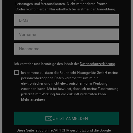
Leistungen und Versandkosten. Nicht mit anderen Promo
Codes kombinierbar. Nur erhältlich bei erstmaliger Anmeldung.
Ich verstehe und bestätige den Inhalt der
Datenschutzerklärung
.
Ich stimme zu, dass die Bauknecht Hausgeräte GmbH meine
personenbezogenen Daten verarbeitet, um mir in
elektronischer und nicht elektronischer Form Werbung
zusenden kann. Mir ist bewusst, dass ich meine Zustimmung
jederzeit mit Wirkung für die Zukunft widerrufen kann.
Mehr anzeigen
JETZT ANMELDEN
Diese Seite ist durch reCAPTCHA geschützt und die Google