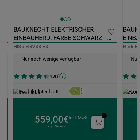
BAUKNECHT ELEKTRISCHER 
BAUK
EINBAUHERD: FARBE SCHWARZ - 
EINBA
HIS5 EI8VS3 ES
PYROL
HIS5 EI8VS3 ES
HIS5 E
Nur noch wenige verfügbar
Nur
4.3
(
3
)
Produktdatenblatt
Prod
559,00€
Inkl. MwSt
zzgl. Versand