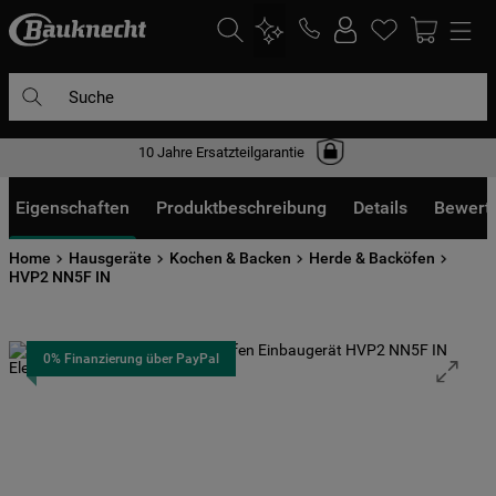
Suche
10 Jahre Ersatzteilgarantie
DIE HÄUFIGSTEN SUCHANFRAGEN
1
.
waschmaschine
Eigenschaften
Produktbeschreibung
Details
Bewert
2
.
geschirrspülern
Home
Hausgeräte
Kochen & Backen
Herde & Backöfen
3
.
kühlgefrierkombination
HVP2 NN5F IN
4
.
bko
5
.
trockner
0% Finanzierung über PayPal
6
.
kühlschrank
7
.
gefrierschrank
8
.
mikrowelle