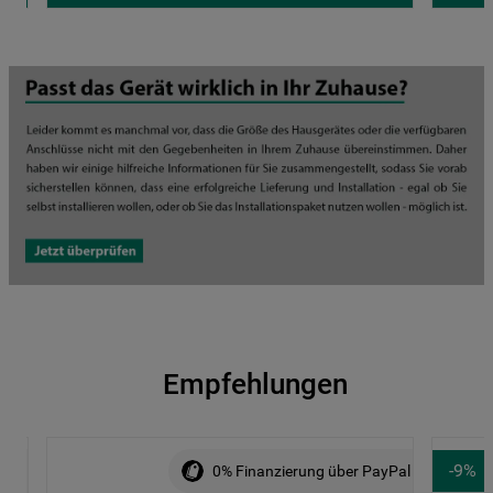
Empfehlungen
-
9
%
ng über PayPal
SUMMER SALE