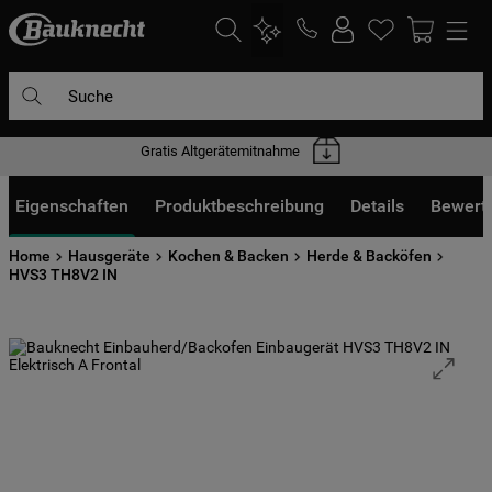
Suche
Gratis Altgerätemitnahme
DIE HÄUFIGSTEN SUCHANFRAGEN
1
.
waschmaschine
Eigenschaften
Produktbeschreibung
Details
Bewert
2
.
geschirrspülern
Home
Hausgeräte
Kochen & Backen
Herde & Backöfen
3
.
kühlgefrierkombination
HVS3 TH8V2 IN
4
.
bko
5
.
trockner
6
.
kühlschrank
7
.
gefrierschrank
8
.
mikrowelle