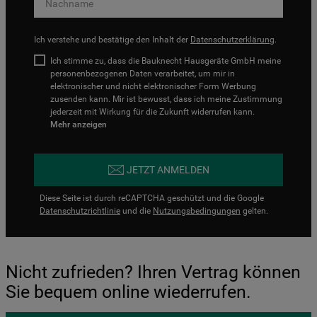
Ich verstehe und bestätige den Inhalt der
Datenschutzerklärung
.
Ich stimme zu, dass die Bauknecht Hausgeräte GmbH meine
personenbezogenen Daten verarbeitet, um mir in
elektronischer und nicht elektronischer Form Werbung
zusenden kann. Mir ist bewusst, dass ich meine Zustimmung
jederzeit mit Wirkung für die Zukunft widerrufen kann.
Mehr anzeigen
JETZT ANMELDEN
Diese Seite ist durch reCAPTCHA geschützt und die Google
Datenschutzrichtlinie
und die
Nutzungsbedingungen
gelten.
Nicht zufrieden? Ihren Vertrag können
Sie bequem online wiederrufen.