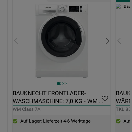
0 
BAUKNECHT FRONTLADER-
BAUK
WASCHMASCHINE: 7,0 KG - WM 
WÄRM
CLASS 7A
FREIS
WM Class 7A
TKL 85
Auf Lager: Lieferzeit 4-6 Werktage
Auf 