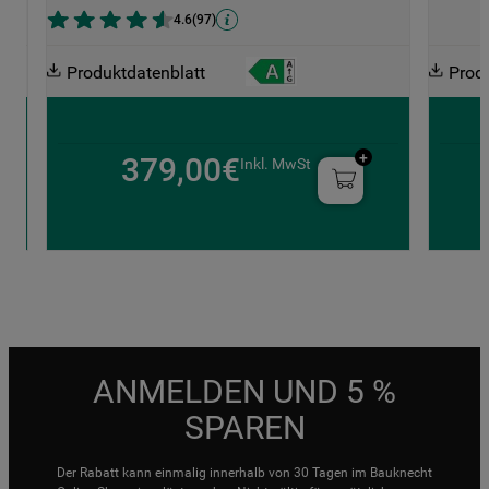
4.6
(
97
)
Produktdatenblatt
Prod
379,00€
Inkl. MwSt
ANMELDEN UND 5 %
SPAREN
Der Rabatt kann einmalig innerhalb von 30 Tagen im Bauknecht