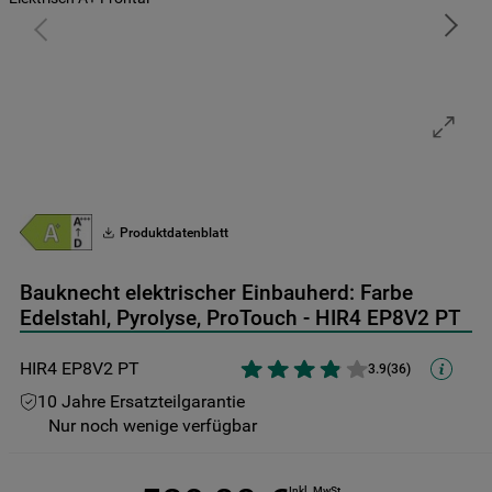
9
.
gefriertruhe
10
.
kühl-gefrierkombination freistehend
Produktdatenblatt
Bauknecht elektrischer Einbauherd: Farbe
Edelstahl, Pyrolyse, ProTouch - HIR4 EP8V2 PT
HIR4 EP8V2 PT
3.9
(
36
)
10 Jahre Ersatzteilgarantie
Nur noch wenige verfügbar
Inkl. MwSt