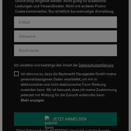
Online-Shop eingelöst werden. Nicht gültig für zusätzliche
Leistungen und Versandkosten. Nicht mit anderen Promo
Codes kombinierbar. Nur erhältlich bei erstmaliger Anmeldung.
Ich verstehe und bestätige den Inhalt der
Datenschutzerklärung
.
Ich stimme zu, dass die Bauknecht Hausgeräte GmbH meine
personenbezogenen Daten verarbeitet, um mir in
elektronischer und nicht elektronischer Form Werbung
zusenden kann. Mir ist bewusst, dass ich meine Zustimmung
jederzeit mit Wirkung für die Zukunft widerrufen kann.
Mehr anzeigen
JETZT ANMELDEN
Diese Seite ist durch reCAPTCHA geschützt und die Google