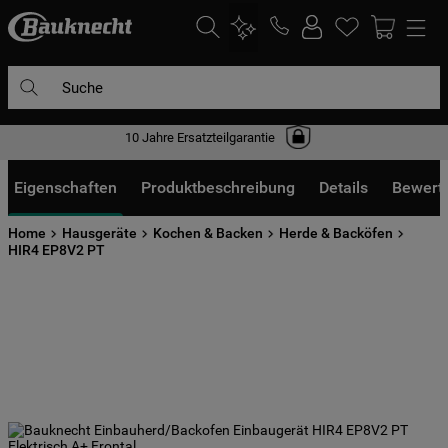
Suche
10 Jahre Ersatzteilgarantie
DIE HÄUFIGSTEN SUCHANFRAGEN
1
.
waschmaschine
Eigenschaften
Produktbeschreibung
Details
Bewert
2
.
geschirrspülern
Home
Hausgeräte
Kochen & Backen
Herde & Backöfen
3
.
kühlgefrierkombination
HIR4 EP8V2 PT
4
.
bko
5
.
trockner
6
.
kühlschrank
7
.
mikrowelle
8
.
toplader