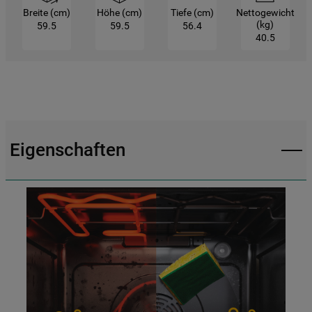
Breite (cm)
Höhe (cm)
Tiefe (cm)
Nettogewicht
gesetzt. Mehr Informationen
(kg)
59.5
59.5
56.4
https://www.bauknecht.de/seiten/nutzung-
40.5
von-cookies
Eigenschaften