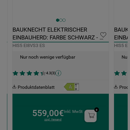
BAUKNECHT ELEKTRISCHER 
BAUK
EINBAUHERD: FARBE SCHWARZ - 
EINBA
HIS5 EI8VS3 ES
PYROL
HIS5 EI8VS3 ES
HIS5 E
Nur noch wenige verfügbar
Nur
4.3
(
3
)
Produktdatenblatt
Prod
559,00€
Inkl. MwSt
zzgl. Versand