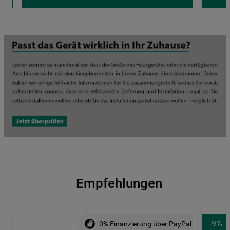
Empfehlungen
-
9
%
ALE
0% Finanzierung über PayPal