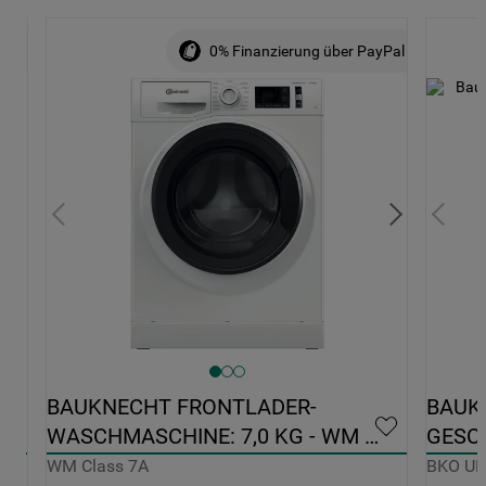
ALE
0% Finanzierung über PayPal
0 
BAUKNECHT FRONTLADER-
BAUK
WASCHMASCHINE: 7,0 KG - WM 
GESCH
CLASS 7A
EDELS
WM Class 7A
BKO U