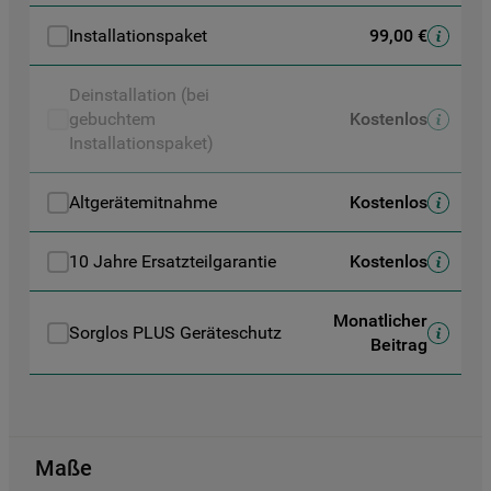
Plattformen, beispielsweise Google LLC –
Installationspaket
99,00 €
weitere Informationen zu den
Datenschutzbestimmungen von Google
Deinstallation (bei
finden Sie hier:
gebuchtem
Kostenlos
https://business.safety.google/privacy/
Installationspaket)
(Profiling- und Marketing-Cookies).
Indem Sie auf die Schaltfläche "Alle
Altgerätemitnahme
Kostenlos
Cookies akzeptieren" klicken, stimmen Sie
der Verwendung all unserer Cookies und
10 Jahre Ersatzteilgarantie
Kostenlos
der Weitergabe Ihrer Daten an unsere
Drittanbieter für solche Zwecke zu. Wenn
Monatlicher
Sie Ihre Präferenzen festlegen möchten,
Sorglos PLUS Geräteschutz
Beitrag
klicken Sie auf die Schaltfläche "Cookie
Einstellungen". Um unsere Cookie-Richtlinie
einzusehen klicken sie auf "Mehr
Informationen" . Wenn Sie auf "Nur
erforderliche Cookies" klicken, werden
Maße
lediglich unbedingt erforderliche Cookis