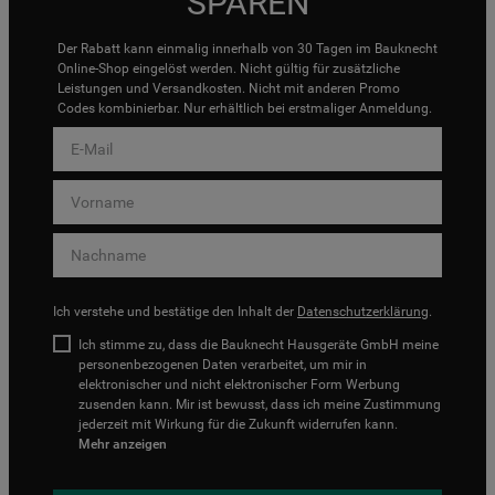
SPAREN
Der Rabatt kann einmalig innerhalb von 30 Tagen im Bauknecht
Online-Shop eingelöst werden. Nicht gültig für zusätzliche
Leistungen und Versandkosten. Nicht mit anderen Promo
Codes kombinierbar. Nur erhältlich bei erstmaliger Anmeldung.
Ich verstehe und bestätige den Inhalt der
Datenschutzerklärung
.
Ich stimme zu, dass die Bauknecht Hausgeräte GmbH meine
personenbezogenen Daten verarbeitet, um mir in
elektronischer und nicht elektronischer Form Werbung
zusenden kann. Mir ist bewusst, dass ich meine Zustimmung
jederzeit mit Wirkung für die Zukunft widerrufen kann.
Mehr anzeigen