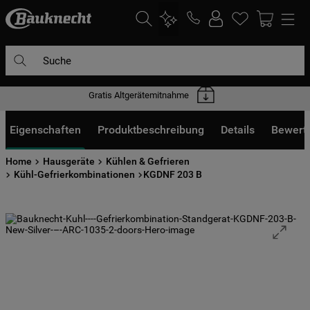
Suche
Gratis Altgerätemitnahme
DIE HÄUFIGSTEN SUCHANFRAGEN
1
.
waschmaschine
Eigenschaften
Produktbeschreibung
Details
Bewert
2
.
geschirrspülern
Home
Hausgeräte
Kühlen & Gefrieren
3
.
kühlgefrierkombination
Kühl-Gefrierkombinationen
KGDNF 203 B
4
.
bko
5
.
trockner
6
.
kühlschrank
7
.
gefrierschrank
8
.
mikrowelle