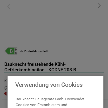
9
.
toplader
10
.
gefriertruhe
Produktdatenblatt
Bauknecht freistehende Kühl-
Gefrierkombination - KGDNF 203 B
KGDNF 203 B
Verwendung von Cookies
10 Jahre Ersatzteilgarantie
Zurzeit nicht im Shop verfügbar
Bauknecht Hausgeräte GmbH verwendet
Cookies von Erstanbietern und