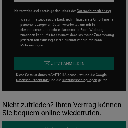
Ich verstehe und bestätige den Inhalt der
Datenschutzerklärung
.
Ich stimme zu, dass die Bauknecht Hausgeräte GmbH meine
personenbezogenen Daten verarbeitet, um mir in
elektronischer und nicht elektronischer Form Werbung
zusenden kann. Mir ist bewusst, dass ich meine Zustimmung
jederzeit mit Wirkung für die Zukunft widerrufen kann.
Mehr anzeigen
JETZT ANMELDEN
Diese Seite ist durch reCAPTCHA geschützt und die Google
Datenschutzrichtlinie
und die
Nutzungsbedingungen
gelten.
Nicht zufrieden? Ihren Vertrag können
Sie bequem online wiederrufen.