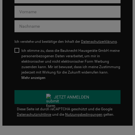
Ich verstehe und bestätige den Inhalt der
Datenschutzerklärung
.
Ich stimme zu, dass die Bauknecht Hausgeräte GmbH meine
personenbezogenen Daten verarbeitet, um mir in
elektronischer und nicht elektronischer Form Werbung
zusenden kann. Mir ist bewusst, dass ich meine Zustimmung
jederzeit mit Wirkung für die Zukunft widerrufen kann.
Mehr anzeigen
JETZT ANMELDEN
Diese Seite ist durch reCAPTCHA geschützt und die Google
Datenschutzrichtlinie
und die
Nutzungsbedingungen
gelten.