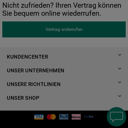
Nicht zufrieden? Ihren Vertrag können
Sie bequem online wiederrufen.
Vertrag widerrufen
KUNDENCENTER
Produktregistrierung
UNSER UNTERNEHMEN
Händlersuche
Über Bauknecht
Häufige Fragen
UNSERE RICHTLINIEN
Für Händler
Kundendienst
Datenschutzerklärung
Karriere
UNSER SHOP
Kontakt
Cookies
Presse
Bedienungsanleitungen
Impressum
Waschen & Trocknen
Ersatzteile
AGB
Geschirrspüler
Garantien
Verhaltenskodex
Kochen & Backen