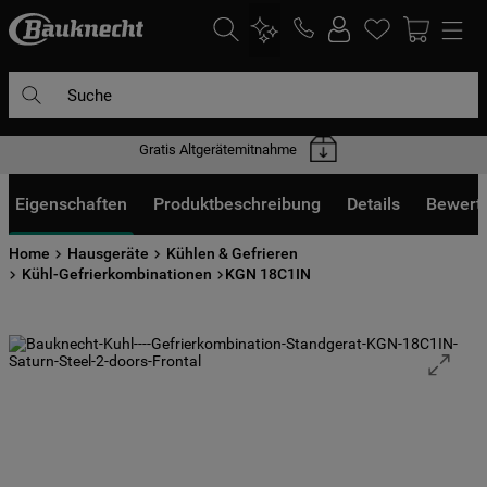
Suche
Gratis Altgerätemitnahme
DIE HÄUFIGSTEN SUCHANFRAGEN
1
.
waschmaschine
Eigenschaften
Produktbeschreibung
Details
Bewert
2
.
geschirrspülern
Home
Hausgeräte
Kühlen & Gefrieren
3
.
kühlgefrierkombination
Kühl-Gefrierkombinationen
KGN 18C1IN
4
.
bko
5
.
trockner
6
.
kühlschrank
7
.
mikrowelle
8
.
toplader