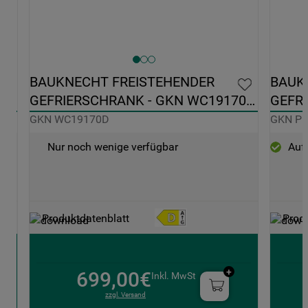
BAUKNECHT FREISTEHENDER 
BAUK
C
GEFRIERSCHRANK - GKN WC19170D
GEFRI
GKN WC19170D
GKN PI
Nur noch wenige verfügbar
Auf 
Produktdatenblatt
Prod
699,00€
Inkl. MwSt
zzgl. Versand