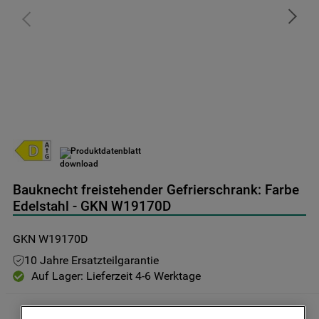
9
.
toplader
10
.
gefriertruhe
Produktdatenblatt
Bauknecht freistehender Gefrierschrank: Farbe
Edelstahl - GKN W19170D
GKN W19170D
10 Jahre Ersatzteilgarantie
Auf Lager: Lieferzeit 4-6 Werktage
Inkl. MwSt