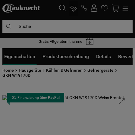
Suche
Gratis Altgerätemitnahme
DIE HÄUFIGSTEN SUCHANFRAGEN
1
.
waschmaschine
Eigenschaften
Produktbeschreibung
Details
Bewert
2
.
geschirrspülern
Home
Hausgeräte
Kühlen & Gefrieren
Gefriergeräte
3
.
kühlgefrierkombination
GKN W19170D
4
.
bko
5
.
trockner
0% Finanzierung über PayPal
6
.
kühlschrank
7
.
gefrierschrank
8
.
mikrowelle