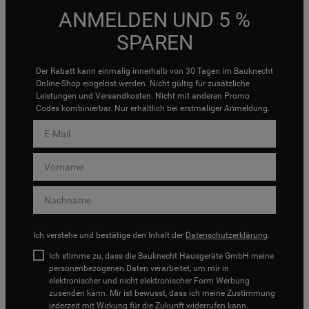
ANMELDEN UND 5 %
SPAREN
Der Rabatt kann einmalig innerhalb von 30 Tagen im Bauknecht
Online-Shop eingelöst werden. Nicht gültig für zusätzliche
Leistungen und Versandkosten. Nicht mit anderen Promo
Codes kombinierbar. Nur erhältlich bei erstmaliger Anmeldung.
Ich verstehe und bestätige den Inhalt der
Datenschutzerklärung
.
Ich stimme zu, dass die Bauknecht Hausgeräte GmbH meine
personenbezogenen Daten verarbeitet, um mir in
elektronischer und nicht elektronischer Form Werbung
zusenden kann. Mir ist bewusst, dass ich meine Zustimmung
jederzeit mit Wirkung für die Zukunft widerrufen kann.