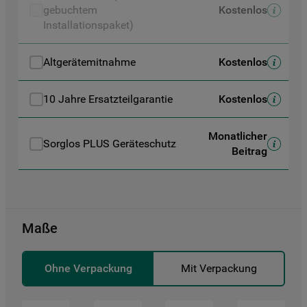
gebuchtem
Kostenlos
erforderliche Cookies" klicken, werden
Installationspaket)
lediglich unbedingt erforderliche Cookis
gesetzt. Mehr Informationen
Altgerätemitnahme
Kostenlos
https://www.bauknecht.de/seiten/nutzung-
von-cookies
10 Jahre Ersatzteilgarantie
Kostenlos
Monatlicher
Sorglos PLUS Geräteschutz
Beitrag
Maße
Ohne Verpackung
Mit Verpackung