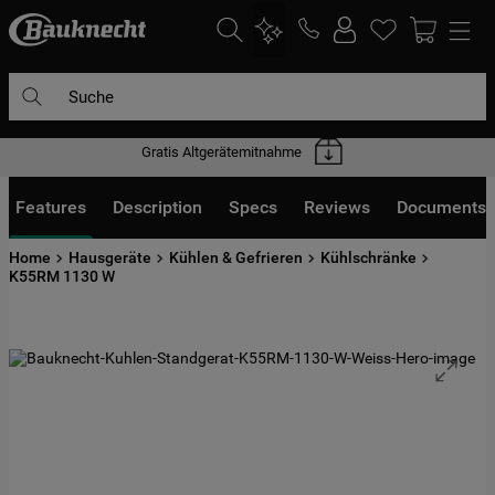
Suche
Gratis Altgerätemitnahme
DIE HÄUFIGSTEN SUCHANFRAGEN
1
.
waschmaschine
Features
Description
Specs
Reviews
Documents
2
.
geschirrspülern
Home
Hausgeräte
Kühlen & Gefrieren
Kühlschränke
3
.
kühlgefrierkombination
K55RM 1130 W
4
.
bko
5
.
trockner
6
.
kühlschrank
7
.
mikrowelle
8
.
toplader