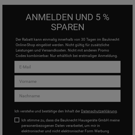
ANMELDEN UND 5 %
SPAREN
Der Rabatt kann einmalig innerhalb von 30 Tagen im Bauknecht
Online-Shop eingelöst werden. Nicht gültig für zusätzliche
Leistungen und Versandkosten. Nicht mit anderen Promo
Codes kombinierbar. Nur erhältlich bei erstmaliger Anmeldung.
Ich verstehe und bestätige den Inhalt der
Datenschutzerklärung
.
Ich stimme zu, dass die Bauknecht Hausgeräte GmbH meine
personenbezogenen Daten verarbeitet, um mir in
elektronischer und nicht elektronischer Form Werbung