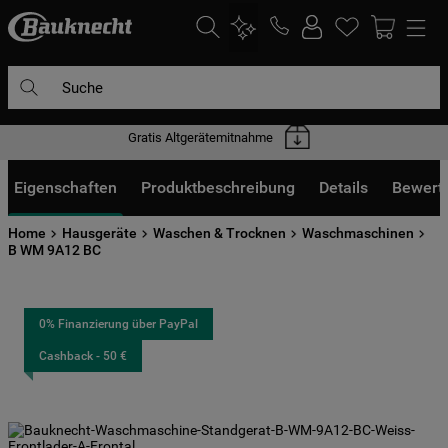
Suche
Gratis Altgerätemitnahme
DIE HÄUFIGSTEN SUCHANFRAGEN
1
.
waschmaschine
Eigenschaften
Produktbeschreibung
Details
Bewert
2
.
geschirrspülern
Home
Hausgeräte
Waschen & Trocknen
Waschmaschinen
3
.
kühlgefrierkombination
B WM 9A12 BC
4
.
bko
5
.
trockner
0% Finanzierung über PayPal
6
.
kühlschrank
Cashback - 50 €
7
.
gefrierschrank
8
.
mikrowelle