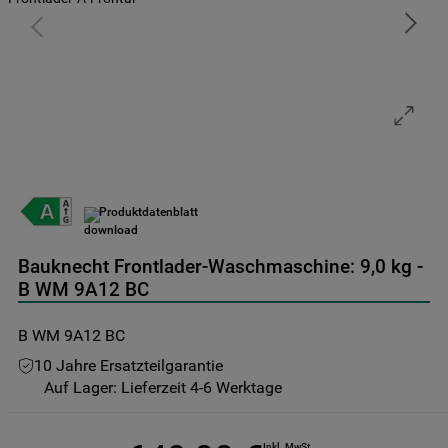
9
.
toplader
10
.
kühl-gefrierkombination freistehend
Produktdatenblatt
Bauknecht Frontlader-Waschmaschine: 9,0 kg -
B WM 9A12 BC
B WM 9A12 BC
10 Jahre Ersatzteilgarantie
Auf Lager: Lieferzeit 4-6 Werktage
Inkl. MwSt