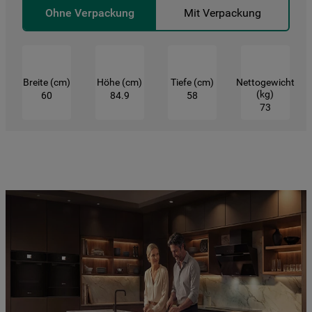
von-cookies
Ohne Verpackung
Mit Verpackung
Breite (cm)
Höhe (cm)
Tiefe (cm)
Nettogewicht
(kg)
60
84.9
58
73