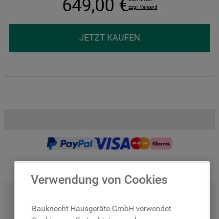
649
,
00
€
zzgl. Versand
JETZT KAUFEN
Verwendung von Cookies
A-60% – Höchste Energieeffizienz für eine nachhaltige 
Zukunft
Bauknecht Hausgeräte GmbH verwendet
Adaptive Wash – Intelligente Anpassung für perfekte 