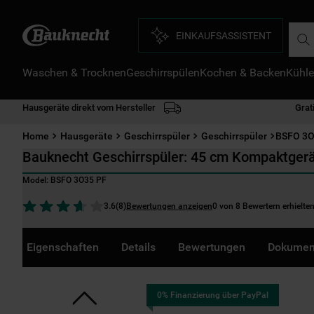
Such
EINKAUFSASSISTENT
Waschen & Trocknen
Geschirrspülen
Kochen & Backen
Kühle
D
1
.
Hausgeräte direkt vom Hersteller
Grat
2
.
Home
Hausgeräte
Geschirrspüler
Geschirrspüler
BSFO 3O
3
.
Bauknecht Geschirrspüler: 45 cm Kompaktgerä
4
.
Model:
BSFO 3O35 PF
5
.
Bewertungen anzeigen
0 von 8 Bewertern erhielte
3.6
(
8
)
6
.
7
.
Eigenschaften
Details
Bewertungen
Dokumen
8
.
9
.
0% Finanzierung über PayPal
1