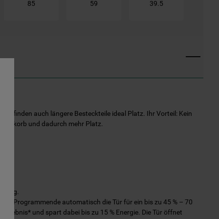
85
59
39.5
lade finden auch längere Besteckteile ideal Platz. Ihr Vorteil: Kein
nterkorb und dadurch mehr Platz.
ockung.
 dem Programmende automatisch die Tür für ein bis zu 45 % – 70
rgebnis* und spart dabei bis zu 15 % Energie. Die Tür öffnet