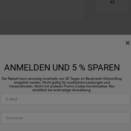
45
Besteckschublade
ANMELDEN UND 5 % SPAREN
In dieser dritten Schub
 Wasser und Energie. Ein Sensor
Besteckkorb mehr im U
Der Rabatt kann einmalig innerhalb von 30 Tagen im Bauknecht Online-Shop
en Verschmutzungsgrad des
eingelöst werden. Nicht gültig für zusätzliche Leistungen und
automatisch an.
Versandkosten. Nicht mit anderen Promo Codes kombinierbar. Nur
erhältlich bei erstmaliger Anmeldung.
Active Dry
Für eine natürliche Tr
l des Geschirrspülers werden
ActiveDry öffnet nach
fformen einwandfrei sauber -
% besseres Trocknungse