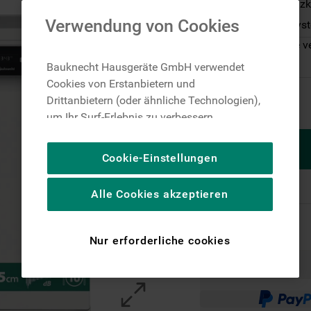
Energieeffizienzk
Verwendung von Cookies
PowerClean Sys
Nur noch wenige v
Bauknecht Hausgeräte GmbH verwendet
Cookies von Erstanbietern und
Drittanbietern (oder ähnliche Technologien),
um Ihr Surf-Erlebnis zu verbessern
(unbedingt erforderliche Cookies), um unser
Publikum zu messen (Leistungs-Cookies),
Cookie-Einstellungen
um die redaktionellen Inhalte der Website
basierend auf Ihrer Nutzung der Website zu
Alle Cookies akzeptieren
personalisieren, die Funktionalität der
Website zu verbessern und Ihnen
spezifische Funktionen anzubieten
Nur erforderliche cookies
(Funktionelle-Cookies) und für
personalisierte und nicht personalisierte
Werbung basierend auf Ihren
Gewohnheiten, Interaktionen mit unseren