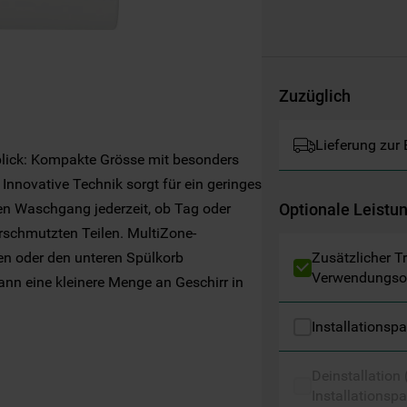
Websites, Werbeanzeigen und Interessen
(einschließlich über Drittanbieter und auf
anderen Websites oder sozialen
Plattformen, beispielsweise Google LLC –
Zuzüglich
weitere Informationen zu den
Datenschutzbestimmungen von Google
finden Sie hier:
Lieferung zur
rblick: Kompakte Grösse mit besonders
https://business.safety.google/privacy/
(Profiling- und Marketing-Cookies).
 Innovative Technik sorgt für ein geringes
den Waschgang jederzeit, ob Tag oder
Optionale Leistu
Indem Sie auf die Schaltfläche "Alle
erschmutzten Teilen. MultiZone-
Cookies akzeptieren" klicken, stimmen Sie
en oder den unteren Spülkorb
Zusätzlicher T
der Verwendung all unserer Cookies und der
Verwendungso
nn eine kleinere Menge an Geschirr in
Weitergabe Ihrer Daten an unsere
auch gespült werden. Beste
Drittanbieter für solche Zwecke zu. Wenn
n
Installationsp
chmutzungsgrad des Wassers und
Sie Ihre Präferenzen festlegen möchten,
 an – für bis zu 30 % weniger Wasser-,
klicken Sie auf die Schaltfläche "Cookie
Deinstallation
Einstellungen". Um unsere Cookie-Richtlinie
Installationspa
einzusehen klicken sie auf "Mehr