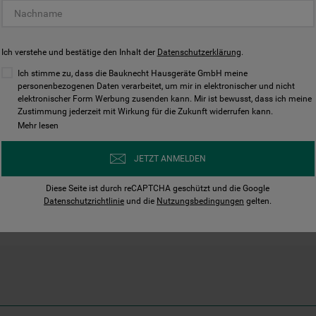
sparend mit der Öffnung nach
sich erst, wenn die Te
tz für ein Gedeck mehr und
optimalen Schutz der 
eile optimal gereinigt werden,
ohne zusätzliche
Ich verstehe und bestätige den Inhalt der
Datenschutzerklärung
.
Ich stimme zu, dass die Bauknecht Hausgeräte GmbH meine
* Basierend auf der du
personenbezogenen Daten verarbeitet, um mir in elektronischer und nicht
Energieverbrauch eine
elektronischer Form Werbung zusenden kann. Mir ist bewusst, dass ich meine
ActiveDry (mit kombini
Zustimmung jederzeit mit Wirkung für die Zukunft widerrufen kann.
Porzellan) im Verglei
Mehr lesen
ActiveDry. Die Trockn
Beladung variieren.
JETZT ANMELDEN
Diese Seite ist durch reCAPTCHA geschützt und die Google
Datenschutzrichtlinie
und die
Nutzungsbedingungen
gelten.
Mehr entdecken