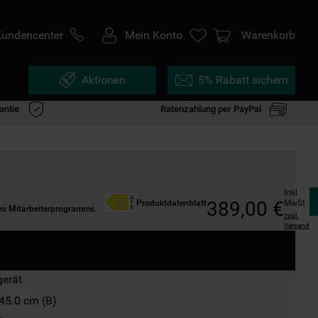
Kundencenter
Mein Konto
Warenkorb
Aktionen
5% Rabatt sichern
antie
Ratenzahlung per PayPal
Inkl. 
389
,
00
€
MwSt
Produktdatenblatt
des Mitarbeiterprogramms.
zzgl.
Versand
gerät
45.0 cm (B)