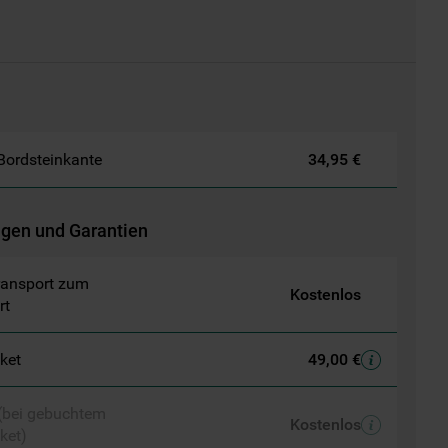
 Bordsteinkante
34,95 €
ngen und Garantien
ransport zum
Kostenlos
rt
aket
49,00 €
 (bei gebuchtem
Kostenlos
ket)