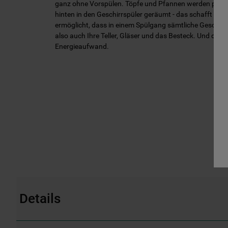
ganz ohne Vorspülen. Töpfe und Pfannen werden platz
hinten in den Geschirrspüler geräumt - das schafft Pla
ermöglicht, dass in einem Spülgang sämtliche Geschirrt
also auch Ihre Teller, Gläser und das Besteck. Und das 
Energieaufwand.
Details