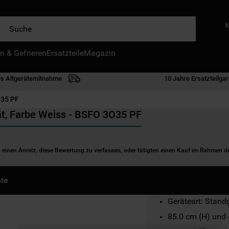
e
n & Gefrieren
IE HÄUFIGSTEN SUCHANFRAGEN
Ersatzteile
Magazin
waschmaschine
is Altgerätemitnahme
10 Jahre Ersatzteilgar
geschirrspülern
35 PF
kühlgefrierkombination
t, Farbe Weiss - BSFO 3O35 PF
bko
trockner
n einen Anreiz, diese Bewertung zu verfassen, oder tätigten einen Kauf im Rahmen 
kühlschrank
gefrierschrank
te
mikrowelle
Geräteart: Stand
toplader
85.0 cm (H) und 
0
.
gefriertruhe