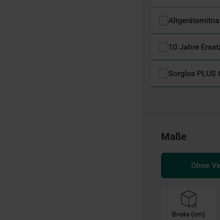
Informationen" . Wenn Sie auf "Nur
erforderliche Cookies" klicken, werden
Altgerätemitn
lediglich unbedingt erforderliche Cookis
gesetzt. Mehr Informationen
10 Jahre Ersat
https://www.bauknecht.de/seiten/nutzung-
von-cookies
Sorglos PLUS 
Maße
Ohne V
Breite (cm)