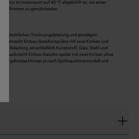
mperatur im Innenraum auf 40 °C abgekühlt ist, um einen
Möbelfronten zu gewährleisten.
rchschnittlichen Trocknungsleistung und jeweiligem
s Bauknecht Einbau-Geschirrspülers mit zwei Körben und
erter Beladung, einschließlich Kunststoff, Glas, Stahl und
ch zu Bauknecht Einbau-Geschirrspüler mit zwei Körben ohne
ungsergebnisse können je nach Spülmaschinenmodell und