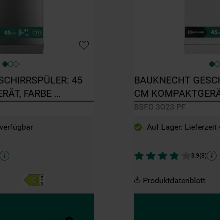
CHIRRSPÜLER: 45 
BAUKNECHT GESCHI
ÄT, FARBE 
CM KOMPAKTGERÄT,
K6FC11BS7A0X
BSFO 3O23 PF
BSFO 3O23 PF
verfügbar
Auf Lager: Lieferzeit
3.9
(
8
)
Produktdatenblatt