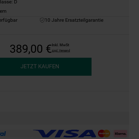
lasse: D
tem
erfügbar
10 Jahre Ersatzteilgarantie
389
,
00
€
Inkl. MwSt
zzgl. Versand
JETZT KAUFEN