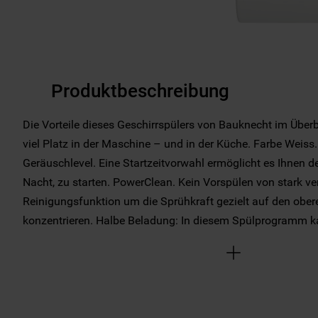
Produktbeschreibung
Die Vorteile dieses Geschirrspülers von Bauknecht im Übe
viel Platz in der Maschine – und in der Küche. Farbe Weiss.
Geräuschlevel. Eine Startzeitvorwahl ermöglicht es Ihnen 
Nacht, zu starten. PowerClean. Kein Vorspülen von stark v
Reinigungsfunktion um die Sprühkraft gezielt auf den ober
konzentrieren. Halbe Beladung: In diesem Spülprogramm ka
kürzerer Zeit mit weniger Energieaufwand und Wasserverbr
Mehr Anzeige
Spülergebnisse dank Sensor+. Sensoren messen den Vers
passen die Temperatur während des Spülgangs automatisch
Zeit- und Energieverbrauch.